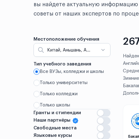
вы найдете актуальную информацию 
советы от наших экспертов по проце
267
Местоположение обучения
Китай, Аньшань, Аньян, Бэнбу, Вэйхай, Вэньчжоу, Ганьчжоу, Гонконг, Гуандун, Гуанчжоу, Гуаньхань, Гуйлинь, Гуйян, Дали, Далянь, Даньян, Дунгуань, Дэчжоу, Дэян, Жичжао, Кайфэн, Куньмин, Куньшань, Ланьчжоу, Линьи, Лохэ, Лоян, Макао, Нанкин, Наньнин, Наньчан, Наньчун, Нинбо, Пекин, Пинлян, Санья, Сиань, Синьюй, Синьян, Суйчжоу, Сучжоу, Сюйчжоу, Сямэнь, Сянтань, Тайюань, Тяньцзинь, Тяньшуй, Уси, Ухань, Уху, Фошань, Фучжоу, Хайкоу, Ханчжоу, Харбин, Хух-Хото, Хэйлунцзян, Хэфэй, Цзилинь, Цзинань, Цзиньхуа, Цзуньи, Цзыбо, Цзыгун, Цзюйжун, Цзямусы, Цзясин, Циндао, Цюйчжоу, Чанчунь, Чанша, Чжанцзяган, Чжаньцзян, Чжоушань, Чжэнчжоу, Чжэньцзян, Чжэцзян, Чунцин, Чэнду, Шанхай, Шаосин, Шицзячжуан, Шэньчжэнь, Шэньян, Юнчжоу, Юньчэн, Яань, Яньань, Яньтай, Яньцзи
Найден
Англий
Тип учебного заведения
Средне
Все ВУЗы, колледжи и школы
Китай
Зимние
Только университеты
Бакала
Аньшань
Дополн
Только колледжи
Аньян
Только школы
Гранты и стипендии
Бэнбу
Наши партнёры
Вэйхай
Свободные места
Языковые курсы
Бакал