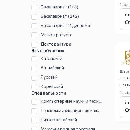
1 год
Бакалавриат (1+4)
Дунгуань
Ст
Бакалавриат (2+2)
О
Дэчжоу
Бакалавриат 2 диплома
Магистратура
Дэян
Докторантура
Жичжао
Язык обучения
Китайский
Кайфэн
Английский
Школ
Куньмин
Русский
Платн
Платн
Корейский
Куньшань
Платн
Специальности
Компьютерные науки и технологии (IT)
Ланьчжоу
Ст
О
Телекоммуникационная инженерия
Линьи
Бизнес китайский
Лохэ
Международная торговля