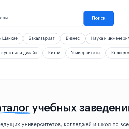
колы
Поиск
В Шанхае
Бакалавриат
Бизнес
Наука и инженери
скусство и дизайн
Китай
Университеты
Коллед
аталог
учебных заведени
ведущих университетов, колледжей и школ по все