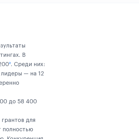
езультаты
тингах. В
200
²
. Среди них:
е лидеры — на 12
веренно
600 до 58 400
 грантов для
т полностью
ю. Конкуренция