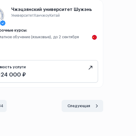
Чжэцзянский университет Шужэнь
Университет
Ханчжоу
Китай
рочные курсы:
платное обучение (языковые), до 2 сентября
мость услуги
124 000 ₽
34
Следующая