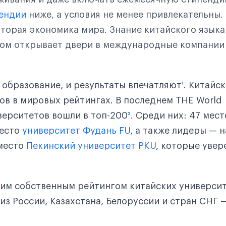
пендии
ниже, а условия не менее привлекательны.
вторая экономика мира. Знание китайского языка
ом открывает двери в международные компании 
 образование, и результаты впечатляют
¹
. Китайс
тов в мировых рейтингах. В последнем THE World
иверситетов вошли в топ-200
²
. Среди них: 47 мест
место
университет Фудань FU
, а также лидеры — н
место
Пекинский университет PKU
, которые увер
шим собственным рейтингом китайских университ
из России, Казахстана, Белоруссии и стран СНГ 