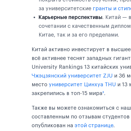
Тяньшуй
за университетские
гранты и сти
Карьерные перспективы
. Китай — 
Уси
сочетании с качественным диплом
Ухань
Китае, так и за его пределами.
Уху
Китай активно инвестирует в высшее
Фошань
всё активнее теснят западных гиган
University Rankings 13 китайских ун
Фучжоу
Чжэцзянский университет ZJU
и 36 
Хайкоу
место
университет Цинхуа THU
и 13 
закрепились в топ-15 мира
³
.
Ханчжоу
Также вы можете ознакомиться с на
Харбин
составленным по отзывам студентов 
Хух-Хото
опубликован на
этой странице
.