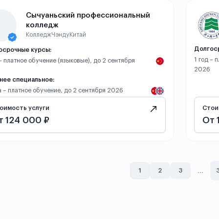
Сычуаньский профессиональный
колледж
Колледж
Чэнду
Китай
Долгос
осрочные курсы:
1 год – 
 – платное обучение (языковые), до 2 сентября
2026
нее специальное:
а – платное обучение, до 2 сентября 2026
оимость услуги
Стои
т 124 000 ₽
От 
...
1
2
3