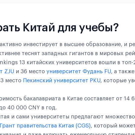
ать Китай для учебы?
 активно инвестирует в высшее образование, и р
активнее теснят западных гигантов в мировых рей
ankings 13 китайских университетов вошли в топ-
т ZJU
и 36 место
университет Фудань FU
, а такж
13 место
Пекинский университет PKU
, которые у
оимость бакалавриата в Китае составляет от 14 
до 40 000 CNY в год.
итая и сами университеты предлагают множество
Грант правительства Китая (CGS)
, который може
живания и даже включать ежемесячную стипенди