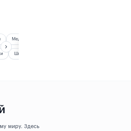
я
Медицина
Гранты и стипендии
жи
Школы
й
му миру. Здесь