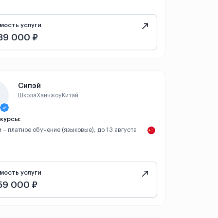
мость услуги
89 000 ₽
Сипэй
Школа
Ханчжоу
Китай
курсы:
 – платное обучение (языковые), до 13 августа
мость услуги
59 000 ₽