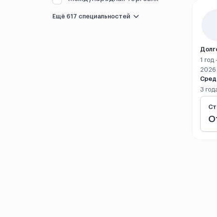
Лоян
Ещё 617 специальностей
Макао
Долг
Нанкин
1 год
2026
Сред
Наньнин
3 год
Наньчан
Ст
О
Наньчун
Нинбо
Пекин
Пинлян
Санья