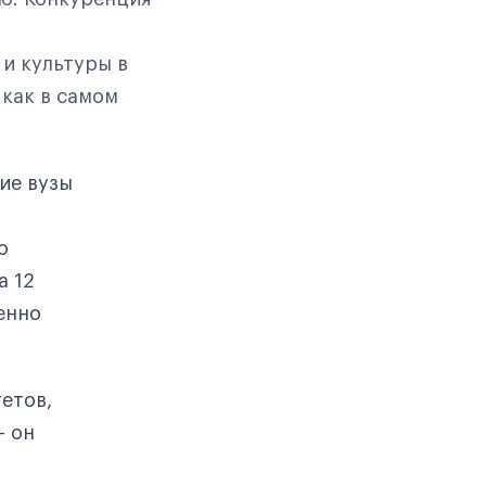
 и культуры в
как в самом
кие вузы
о
а 12
енно
етов,
— он