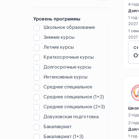
Вэньчжоу
4 год
Долг
Ганьчжоу
1 год
Уровень программы
2027
Школьное образование
Гонконг
1 сем
Зимние курсы
2027
Гуандун
Летние курсы
Ст
О
Гуанчжоу
Краткосрочные курсы
Долгосрочные курсы
Гуаньхань
Интенсивные курсы
Гуйлинь
Среднее специальное
Среднее специальное (1+2)
Гуйян
Среднее специальное (2+3)
Школ
Дали
2 год
Довузовская подготовка
2 год
Далянь
Бакалавриат
Долг
Бакалавриат (1+3)
1 год
Даньян