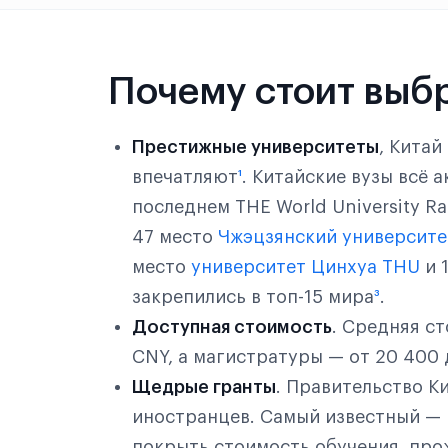
Сиань
Синьюй
Почему стоит выбр
Синьян
Престижные университеты
, Китай
Суйчжоу
впечатляют
¹
. Китайские вузы всё 
Сучжоу
последнем THE World University R
47 место
Чжэцзянский университе
Сюйчжоу
место
университет Цинхуа THU
и 
Сямэнь
закрепились в топ-15 мира
³
.
Доступная стоимость
. Средняя ст
Сянтань
CNY, а магистратуры — от 20 400 
Тайюань
Щедрые гранты
. Правительство К
иностранцев. Самый известный —
Тяньцзинь
покрыть стоимость обучения, про