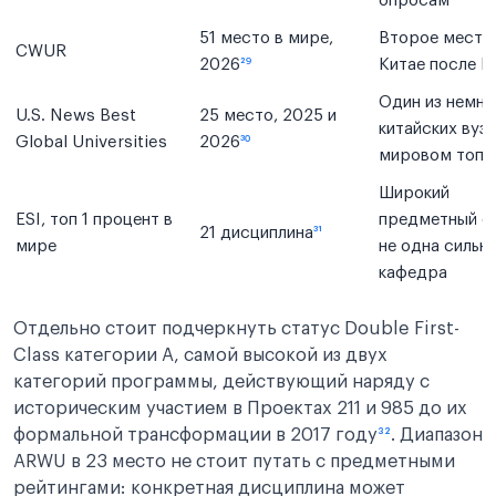
опросам
51 место в мире,
Второе место
CWUR
2026
²⁹
Китае после Ц
Один из немно
U.S. News Best
25 место, 2025 и
китайских вузо
Global Universities
2026
³⁰
мировом топ-
Широкий
ESI, топ 1 процент в
предметный ох
21 дисциплина
³¹
мире
не одна сильн
кафедра
Отдельно стоит подчеркнуть статус Double First-
Class категории A, самой высокой из двух
категорий программы, действующий наряду с
историческим участием в Проектах 211 и 985 до их
формальной трансформации в 2017 году
³²
. Диапазон
ARWU в 23 место не стоит путать с предметными
рейтингами: конкретная дисциплина может