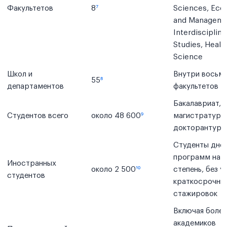
Факультетов
8
⁷
Sciences, Eco
and Manageme
Interdisciplina
Studies, Healt
Science
Школ и
Внутри восьм
55
⁸
департаментов
факультетов
Бакалавриат,
Студентов всего
около 48 600
⁹
магистратура,
докторантура
Студенты дне
программ на
Иностранных
около 2 500
¹⁰
степень, без у
студентов
краткосрочны
стажировок
Включая более
академиков