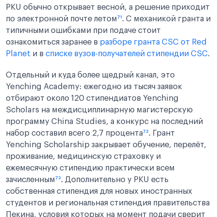
PKU обычно открывает весной, а решение приходит
по электронной почте летом
⁷¹
. С механикой гранта и
типичными ошибками при подаче стоит
ознакомиться заранее в
разборе гранта CSC от Red
Planet
и в
списке вузов-получателей стипендии CSC
.
Отдельный и куда более щедрый канал, это
Yenching Academy: ежегодно из тысяч заявок
отбирают около 120 стипендиатов Yenching
Scholars на междисциплинарную магистерскую
программу China Studies, а конкурс на последний
набор составил всего 2,7 процента
⁷²
. Грант
Yenching Scholarship закрывает обучение, перелёт,
проживание, медицинскую страховку и
ежемесячную стипендию практически всем
зачисленным
⁷³
. Дополнительно у PKU есть
собственная стипендия для новых иностранных
студентов и региональная стипендия правительства
Пекина, условия которых на момент подачи сверит