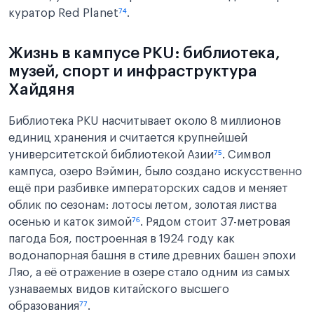
куратор Red Planet
⁷⁴
.
Жизнь в кампусе PKU: библиотека,
музей, спорт и инфраструктура
Хайдяня
Библиотека PKU насчитывает около 8 миллионов
единиц хранения и считается крупнейшей
университетской библиотекой Азии
⁷⁵
. Символ
кампуса, озеро Вэймин, было создано искусственно
ещё при разбивке императорских садов и меняет
облик по сезонам: лотосы летом, золотая листва
осенью и каток зимой
⁷⁶
. Рядом стоит 37-метровая
пагода Боя, построенная в 1924 году как
водонапорная башня в стиле древних башен эпохи
Ляо, а её отражение в озере стало одним из самых
узнаваемых видов китайского высшего
образования
⁷⁷
.