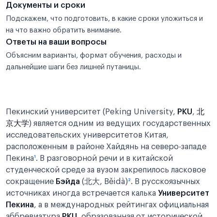
Документы и сроки
Подскажем, что подготовить, в какие сроки уложиться и
на что важно обратить внимание.
Ответы на ваши вопросы
Объясним варианты, формат обучения, расходы и
дальнейшие шаги без лишней путаницы.
Пекинский университет (Peking University,
PKU
,
北
京大学
) является одним из ведущих государственных
исследовательских университетов Китая,
расположенным в районе Хайдянь на северо-западе
Пекина
¹
. В разговорной речи и в китайской
студенческой среде за вузом закрепилось ласковое
сокращение
Бэйда
(北大, Běidà)
²
. В русскоязычных
источниках иногда встречается калька
Университет
Пекина
, а в международных рейтингах официальная
аббревиатура
PKU
, образованная от исторической