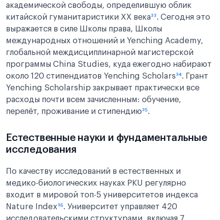
академической свободы, определившую облик
китайской гуманитаристики XX века
³³
. Сегодня это
выражается в силе Школы права, Школы
международных отношений и Yenching Academy,
глобальной междисциплинарной магистерской
программы China Studies, куда ежегодно набирают
около 120 стипендиатов Yenching Scholars
³⁴
. Грант
Yenching Scholarship закрывает практически все
расходы почти всем зачисленным: обучение,
перелёт, проживание и стипендию
³⁵
.
Естественные науки и фундаментальные
исследования
По качеству исследований в естественных и
медико-биологических науках PKU регулярно
входит в мировой топ-5 университетов индекса
Nature Index
³⁶
. Университет управляет 420
исследовательскими структурами, включая 7