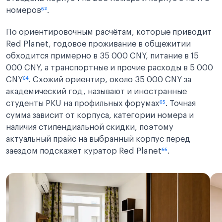
номеров
⁶³
.
По ориентировочным расчётам, которые приводит
Red Planet, годовое проживание в общежитии
обходится примерно в 35 000 CNY, питание в 15
000 CNY, а транспортные и прочие расходы в 5 000
CNY
⁶⁴
. Схожий ориентир, около 35 000 CNY за
академический год, называют и иностранные
студенты PKU на профильных форумах
⁶⁵
. Точная
сумма зависит от корпуса, категории номера и
наличия стипендиальной скидки, поэтому
актуальный прайс на выбранный корпус перед
заездом подскажет куратор Red Planet
⁶⁶
.