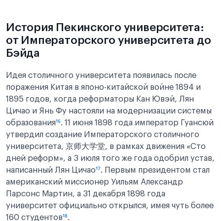
История Пекинского университета:
от Императорского университета до
Бэйда
Идея столичного университета появилась после
поражения Китая в японо-китайской войне 1894 и
1895 годов, когда реформаторы Кан Ювэй, Лян
Цичао и Янь Фу настояли на модернизации системы
образования
¹⁶
. 11 июня 1898 года император Гуансюй
утвердил создание Императорского столичного
университета, 京师大学堂, в рамках движения «Сто
дней реформ», а 3 июля того же года одобрил устав,
написанный Лян Цичао
¹⁷
. Первым президентом стал
американский миссионер Уильям Александр
Парсонс Мартин, а 31 декабря 1898 года
университет официально открылся, имея чуть более
160 студентов
¹⁸
.