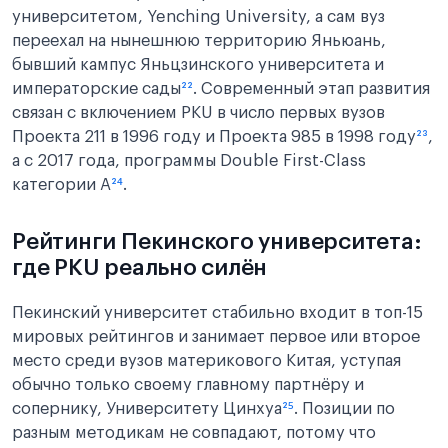
университетом, Yenching University, а сам вуз
переехал на нынешнюю территорию Яньюань,
бывший кампус Яньцзинского университета и
императорские сады
²²
. Современный этап развития
связан с включением PKU в число первых вузов
Проекта 211 в 1996 году и Проекта 985 в 1998 году
²³
,
а с 2017 года, программы Double First-Class
категории A
²⁴
.
Рейтинги Пекинского университета:
где PKU реально силён
Пекинский университет стабильно входит в топ-15
мировых рейтингов и занимает первое или второе
место среди вузов материкового Китая, уступая
обычно только своему главному партнёру и
сопернику, Университету Цинхуа
²⁵
. Позиции по
разным методикам не совпадают, потому что