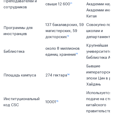
Преподавателей и
свыше 12 600
¹¹
Академии наук
сотрудников
Академии инж
Китая
137 бакалаврских, 59
Совокупно по 
Программы для
магистерских, 59
школам и
иностранцев
докторских
¹²
департамента
Крупнейшая
около 8 миллионов
Библиотека
университетск
единиц хранения
¹³
библиотека Аз
Бывшие
императорски
Площадь кампуса
274 гектара
¹⁴
эпохи Цин в р
Хайдянь
Используется 
Институциональный
подаче на сти
10001
¹⁵
код CSC
китайского
правительства