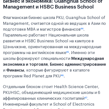
Бизнес и экономика: Guanghua School of
Management и HSBC Business School
Флагманская бизнес-школа PKU, Guanghua School of
Management, считается одной из ведущих в Азии по
подготовке MBA и магистров финансов
⁴⁴
.
Параллельно работают Национальная школа
развития и HSBC Business School на кампусе в
Шэньчжэне, ориентированная на международные
программы на английском языке
⁴⁵
. Именно эти
школы формируют специальности
Международная
экономика и торговля
,
Бизнес администрирование
и
Финансы
, которые фигурируют в каталоге
программ Red Planet для PKU
⁴⁶
.
Отдельным блоком стоит Health Science Center,
PKUHSC, объединяющий медицинские школы и 6
аффилированных клинических госпиталей
⁴⁷
.
Инженерный факультет и School of Electronics