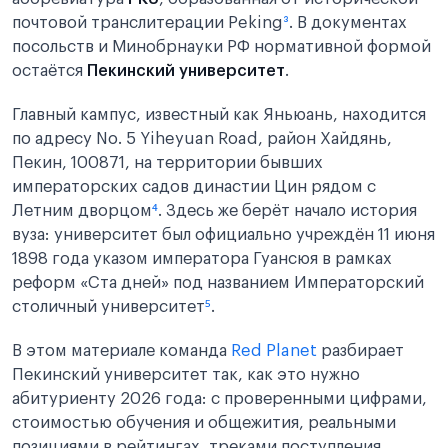
почтовой транслитерации Peking
³
. В документах
посольств и Минобрнауки РФ нормативной формой
остаётся
Пекинский университет
.
Главный кампус, известный как Яньюань, находится
по адресу No. 5 Yiheyuan Road, район Хайдянь,
Пекин, 100871, на территории бывших
императорских садов династии Цин рядом с
Летним дворцом
⁴
. Здесь же берёт начало история
вуза: университет был официально учреждён 11 июня
1898 года указом императора Гуансюя в рамках
реформ «Ста дней» под названием Императорский
столичный университет
⁵
.
В этом материале команда
Red Planet
разбирает
Пекинский университет так, как это нужно
абитуриенту 2026 года: с проверенными цифрами,
стоимостью обучения и общежития, реальными
позициями в рейтингах, треками поступления,