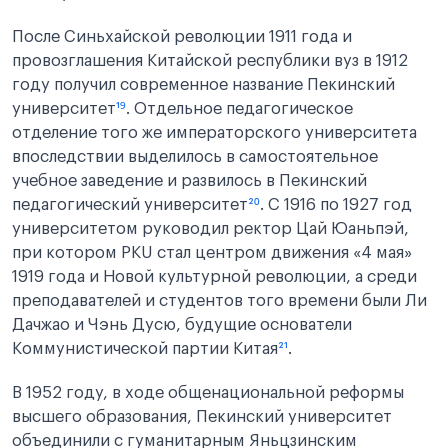
После Синьхайской революции 1911 года и
провозглашения Китайской республики вуз в 1912
году получил современное название Пекинский
университет
¹⁹
. Отдельное педагогическое
отделение того же императорского университета
впоследствии выделилось в самостоятельное
учебное заведение и развилось в Пекинский
педагогический университет
²⁰
. С 1916 по 1927 год
университетом руководил ректор Цай Юаньпэй,
при котором PKU стал центром движения «4 мая»
1919 года и Новой культурной революции, а среди
преподавателей и студентов того времени были Ли
Дачжао и Чэнь Дусю, будущие основатели
Коммунистической партии Китая
²¹
.
В 1952 году, в ходе общенациональной реформы
высшего образования, Пекинский университет
объединили с гуманитарным Яньцзинским