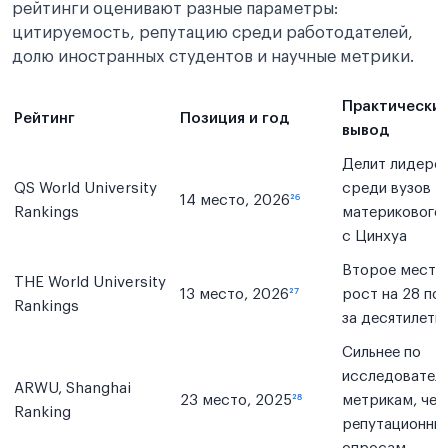
рейтинги оценивают разные параметры:
цитируемость, репутацию среди работодателей,
долю иностранных студентов и научные метрики.
Практически
Рейтинг
Позиция и год
вывод
Делит лидерс
QS World University
среди вузов
14 место, 2026
²⁶
Rankings
материкового 
с Цинхуа
Второе место 
THE World University
13 место, 2026
²⁷
рост на 28 по
Rankings
за десятилети
Сильнее по
исследовател
ARWU, Shanghai
23 место, 2025
²⁸
метрикам, чем
Ranking
репутационны