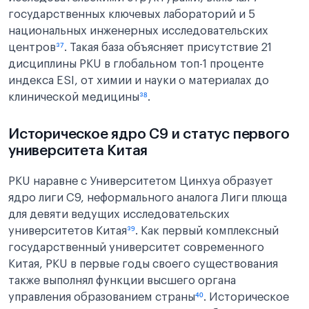
государственных ключевых лабораторий и 5
национальных инженерных исследовательских
центров
³⁷
. Такая база объясняет присутствие 21
дисциплины PKU в глобальном топ-1 проценте
индекса ESI, от химии и науки о материалах до
клинической медицины
³⁸
.
Историческое ядро C9 и статус первого
университета Китая
PKU наравне с Университетом Цинхуа образует
ядро лиги C9, неформального аналога Лиги плюща
для девяти ведущих исследовательских
университетов Китая
³⁹
. Как первый комплексный
государственный университет современного
Китая, PKU в первые годы своего существования
также выполнял функции высшего органа
управления образованием страны
⁴⁰
. Историческое