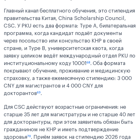
Главный канал бесплатного обучения, это стипендия
правительства Китая, China Scholarship Council,
CSC. У PKU есть два формата: Type A, билатеральная
программа, когда кандидат подаёт документы
через посольство или консульство КНР в своей
стране, и Type B, университетская квота, когда
заявку целиком ведёт международный отдел PKU по
институциональному коду 10001
⁶⁸
. Оба формата
покрывают обучение, проживание и медицинскую
страховку, а также ежемесячную стипендию: 3 000
CNY для магистрантов и 4 000 CNY для
докторантов
⁶⁹
.
Для CSC действуют возрастные ограничения: не
старше 35 лет для магистратуры и не старше 40 лет
для докторантуры, при этом заявитель обязан быть
гражданином не КНР и иметь подтверждение
здоровья
⁷⁰
. Приём заявок на стипендию 2026 года