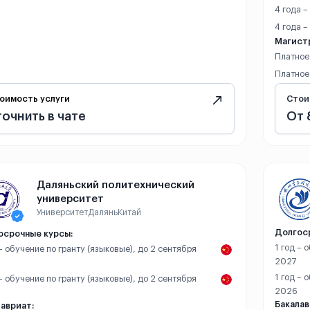
4 года –
4 года 
Магист
Платное
Платное
оимость услуги
Стои
точнить в чате
От 
Даляньский политехнический
университет
Университет
Далянь
Китай
Долгос
осрочные курсы:
1 год – 
 – обучение по гранту (языковые), до 2 сентября
2027
1 год – 
 – обучение по гранту (языковые), до 2 сентября
2026
Бакалав
авриат: