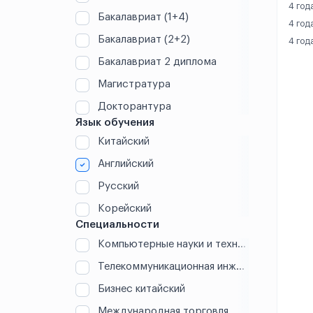
4 год
Бакалавриат (1+4)
4 год
Дунгуань
Бакалавриат (2+2)
4 год
Дэчжоу
Бакалавриат 2 диплома
Магистратура
Дэян
Докторантура
Жичжао
Язык обучения
Китайский
Кайфэн
Английский
Куньмин
Русский
Корейский
Куньшань
Специальности
Компьютерные науки и технологии (IT)
Ланьчжоу
Телекоммуникационная инженерия
Линьи
Бизнес китайский
Лохэ
Международная торговля