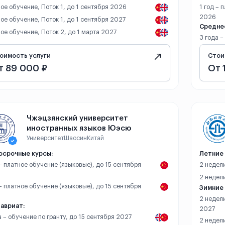
ое обучение, Поток 1, до 1 сентября 2026
1 год – 
2026
ое обучение, Поток 1, до 1 сентября 2027
Средне
ое обучение, Поток 2, до 1 марта 2027
3 года 
оимость услуги
Стои
т 89 000 ₽
От 
Чжэцзянский университет
иностранных языков Юэсю
Университет
Шаосин
Китай
осрочные курсы:
Летние 
 – платное обучение (языковые), до 15 сентября
2 недели
2 недели
 – платное обучение (языковые), до 15 сентября
Зимние 
2 недели
авриат:
2027
а – обучение по гранту, до 15 сентября 2027
2 недели