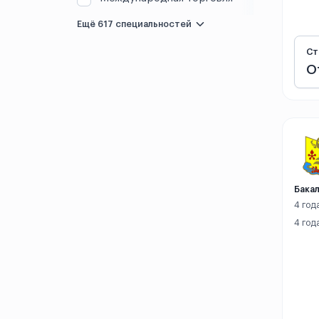
Лоян
Ещё 617 специальностей
Ст
Макао
О
Нанкин
Наньнин
Наньчан
Наньчун
Бакал
4 год
Нинбо
4 год
Пекин
Пинлян
Санья