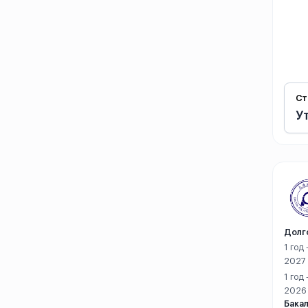
Сиань
Синьюй
Синьян
Ст
Суйчжоу
У
Сучжоу
Сюйчжоу
Сямэнь
Сянтань
Долг
1 год
Тайюань
2027
1 год
Тяньцзинь
2026
Бакал