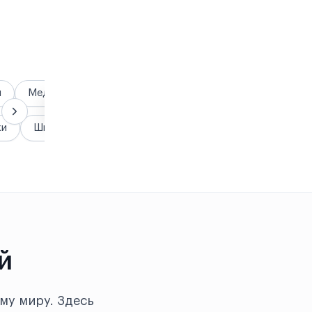
я
Медицина
Гранты и стипендии
жи
Школы
й
му миру. Здесь