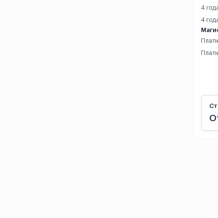
4 год
Тяньшуй
4 год
Уси
Маги
Платн
Ухань
Платн
Уху
Фошань
Ст
Фучжоу
О
Хайкоу
Ханчжоу
Харбин
Хух-Хото