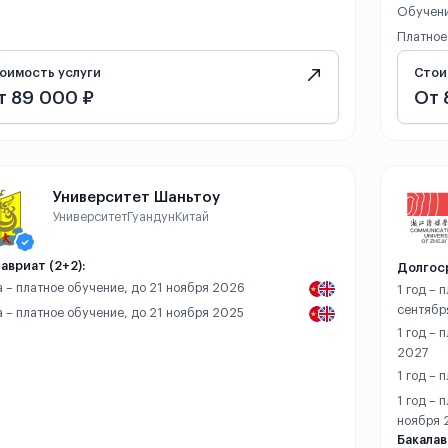
Обучени
Платное
оимость услуги
Стои
т 89 000 ₽
От 
Университет Шаньтоу
Университет
Гуандун
Китай
авриат (2+2):
Долгос
а – платное обучение, до 21 ноября 2026
1 год – 
сентябр
а – платное обучение, до 21 ноября 2025
1 год – 
2027
1 год – 
1 год – 
ноября 
Бакалав