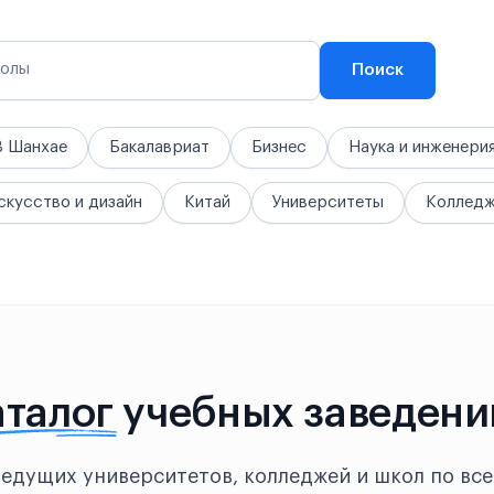
колы
Поиск
В Шанхае
Бакалавриат
Бизнес
Наука и инженери
скусство и дизайн
Китай
Университеты
Коллед
аталог
учебных заведени
ведущих университетов, колледжей и школ по все