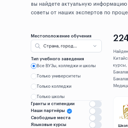
вы найдете актуальную информацию 
советы от наших экспертов по проце
224
Местоположение обучения
Страна, город...
Найден
Китайс
Тип учебного заведения
курсы,
Все ВУЗы, колледжи и школы
Китай
Бакала
Только университеты
Бакала
Аньшань
Медици
Только колледжи
Аньян
Только школы
Гранты и стипендии
Бэнбу
Наши партнёры
Вэйхай
Свободные места
Языковые курсы
Школ