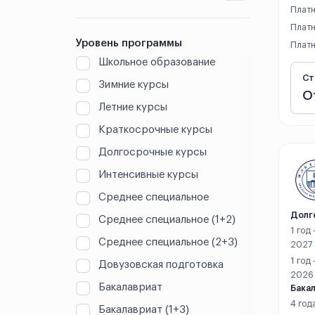
Вэньчжоу
Платн
Платн
Ганьчжоу
Уровень программы
Платн
Школьное образование
Гонконг
Ст
Зимние курсы
О
Гуандун
Летние курсы
Гуанчжоу
Краткосрочные курсы
Долгосрочные курсы
Гуаньхань
Интенсивные курсы
Гуйлинь
Среднее специальное
Долг
Среднее специальное (1+2)
Гуйян
1 год
Среднее специальное (2+3)
2027
Дали
1 год
Довузовская подготовка
2026
Далянь
Бакалавриат
Бакал
4 год
Бакалавриат (1+3)
Даньян