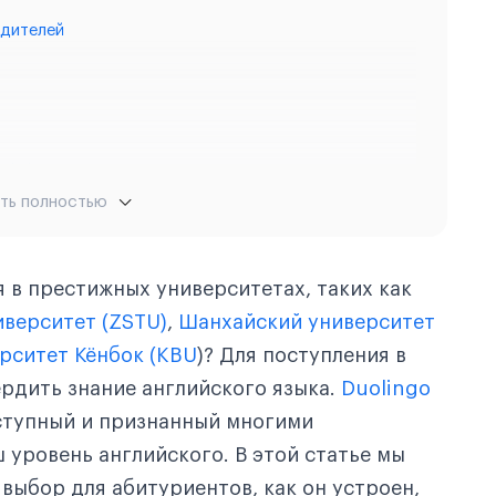
одителей
anks)
ть полностью
plete)
 and Type)
я в престижных университетах, таких как
иверситет (ZSTU)
,
Шанхайский университет
рситет Кёнбок (KBU
)? Для поступления в
то)
рдить знание английского языка.
Duolingo
говорение)
ступный и признанный многими
 чтение)
 уровень английского. В этой статье мы
выбор для абитуриентов, как он устроен,
ое аудирование)