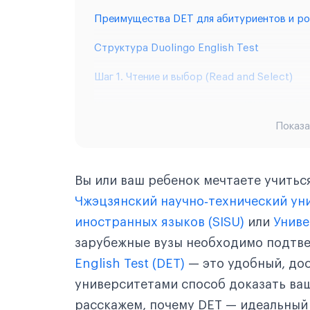
Преимущества DET для абитуриентов и р
Структура Duolingo English Test
Шаг 1. Чтение и выбор (Read and Select)
Шаг 2. Заполнение пропусков (Fill in the Bl
Показа
Шаг 3. Чтение и дополнение (Read and Com
Шаг 4. Аудирование и набор текста (Listen
Вы или ваш ребенок мечтаете учитьс
Шаг 5. Чтение вслух (Read Aloud)
Чжэцзянский научно‑технический ун
иностранных языков (SISU)
или
Униве
Шаг 6. Write about the Photo (Описание фо
зарубежные вузы необходимо подтве
Шаг 7. Listen, Then Speak (Аудирование и 
English Test (DET)
— это удобный, до
Шаг 8. Interactive Reading (Интерактивное
университетами способ доказать ваш
расскажем, почему DET — идеальный 
Шаг 9. Interactive Listening (Интерактивн