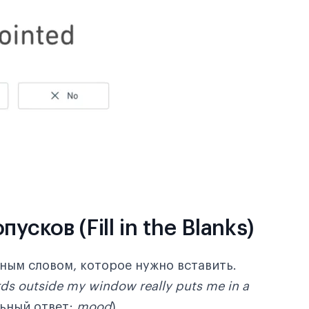
сков (Fill in the Blanks)
ным словом, которое нужно вставить.
rds outside my window really puts me in a
льный ответ:
mood
).