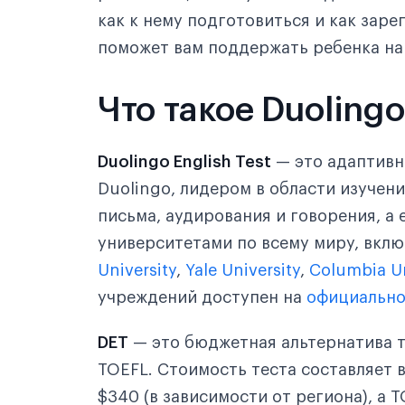
как к нему подготовиться и как зар
Шаг 10. Writing Sample (Письменный ответ)
поможет вам поддержать ребенка на
Шаг 11. Speaking Sample (Устный ответ)
Что такое Duolingo
Как подготовиться к DET?
Как зарегистрироваться и сдать DET?
Duolingo English Test
— это адаптивн
Duolingo, лидером в области изучени
Почему DET — лучший выбор для поступле
письма, аудирования и говорения, а
университетами по всему миру, вклю
University
,
Yale University
,
Columbia Un
учреждений доступен на
официально
DET
— это бюджетная альтернатива т
TOEFL. Стоимость теста составляет в
$340 (в зависимости от региона), а T