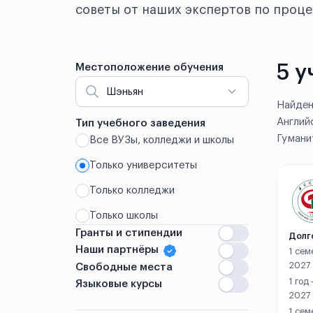
советы от наших экспертов по проце
5 у
Местоположение обучения
Шэньян
Найден
Англий
Тип учебного заведения
Гумани
Все ВУЗы, колледжи и школы
Китай
Только университеты
Аньшань
Только колледжи
Аньян
Только школы
Гранты и стипендии
Бэнбу
Долг
Наши партнёры
1 сем
Вэйхай
2027
Свободные места
1 год
Языковые курсы
Вэньчжоу
2027
1 сем