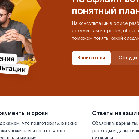
понятный пла
На консультации в офисе раз
документам и срокам, объясн
поможем понять, какой следу
Записаться
Обсудит
кументы и сроки
Ответы на ваши
дскажем, что подготовить, в какие
Объясним варианты,
оки уложиться и на что важно
расходы и дальнейши
ратить внимание.
путаницы.