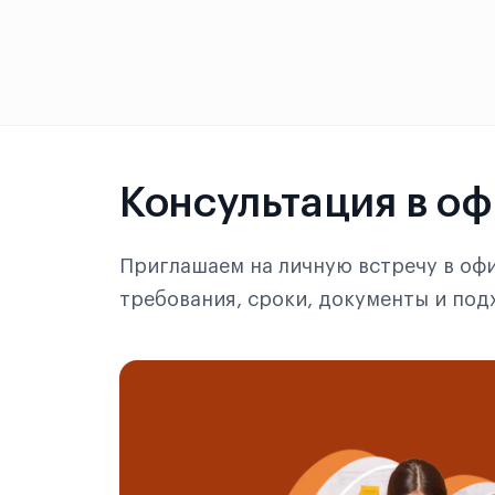
Синьюй
Синьян
Суйчжоу
Консультация в о
Сучжоу
Сюйчжоу
Приглашаем на личную встречу в офи
Сямэнь
требования, сроки, документы и по
Сянтань
Тайюань
Тяньцзинь
Тяньшуй