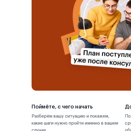
Уси
Ухань
Уху
Фошань
Фучжоу
Хайкоу
Ханчжоу
Харбин
Поймёте, с чего начать
До
Хух-Хото
Разберём вашу ситуацию и покажем,
По
какие шаги нужно пройти именно в вашем
ср
Хэйлунцзян
случае.
об