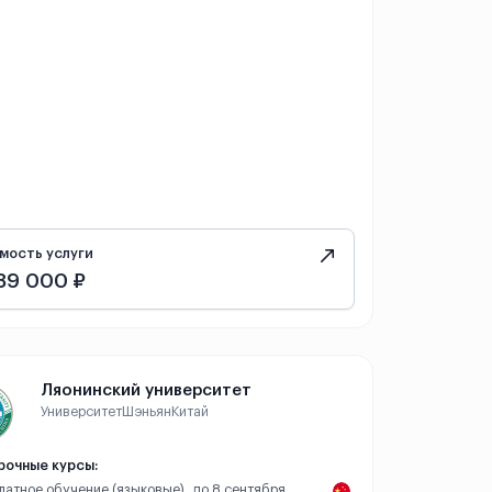
мость услуги
89 000 ₽
Ляонинский университет
Университет
Шэньян
Китай
рочные курсы:
платное обучение (языковые), до 8 сентября