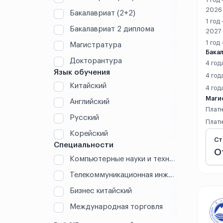
1 год
Дунгуань
2026
Бакалавриат (2+2)
1 год
Дэчжоу
Бакалавриат 2 диплома
2027
1 год
Магистратура
Дэян
Бакал
Докторантура
4 год
Жичжао
Язык обучения
4 год
Китайский
4 год
Кайфэн
Маги
Английский
Платн
Куньмин
Русский
Платн
Корейский
Куньшань
Ст
Специальности
О
Компьютерные науки и технологии (IT)
Ланьчжоу
Телекоммуникационная инженерия
Линьи
Бизнес китайский
Лохэ
Международная торговля