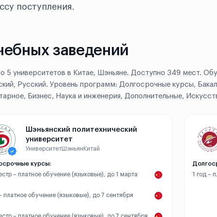
ссу поступления.
чебных заведений
о 5 университетов в Китае, Шэньяне. Доступно 349 мест. Обу
ский, Русский. Уровень программ: Долгосрочные курсы, Бака
тарное, Бизнес, Наука и инженерия, Дополнительные, Искусств
Шэньянский политехнический
университет
Университет
Шэньян
Китай
осрочные курсы:
Долгос
естр – платное обучение (языковые), до 1 марта
1 год – 
 – платное обучение (языковые), до 7 сентября
естр – платное обучение (языковые), до 7 сентября