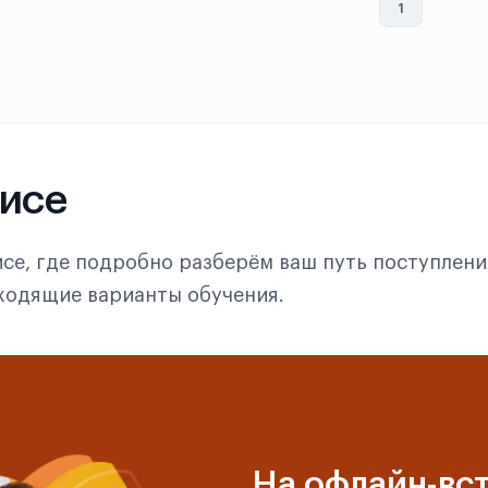
1
фисе
се, где подробно разберём ваш путь поступлени
дходящие варианты обучения.
На офлайн-вст