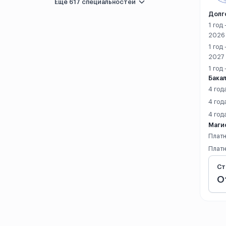
Лоян
Ещё 617 специальностей
Долг
Макао
1 год
2026
Нанкин
1 год
2027
Наньнин
1 год
Бакал
4 год
Наньчан
4 год
Наньчун
4 год
Маги
Нинбо
Платн
Платн
Пекин
Ст
О
Пинлян
Санья
Сиань