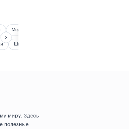
я
Медицина
Гранты и стипендии
жи
Школы
му миру. Здесь
е полезные