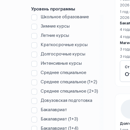
2026
Ганьчжоу
Уровень программы
1 год
Школьное образование
2026
Гонконг
Бакал
Зимние курсы
4 год
Гуандун
Летние курсы
4 год
Маги
Гуанчжоу
Краткосрочные курсы
3 год
Долгосрочные курсы
Гуаньхань
3 год
Интенсивные курсы
Ст
Гуйлинь
Среднее специальное
О
Среднее специальное (1+2)
Гуйян
Среднее специальное (2+3)
Дали
Довузовская подготовка
Далянь
Бакалавриат
Бакалавриат (1+3)
Даньян
Долг
Бакалавриат (1+4)