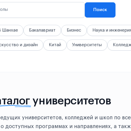
колы
Поиск
В Шанхае
Бакалавриат
Бизнес
Наука и инженери
скусство и дизайн
Китай
Университеты
Коллед
аталог
университетов
ведущих университетов, колледжей и школ по все
о доступных программах и направлениях, а такж