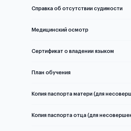
электронную
Справка об отсутствии судимости
скан не
Медицинский осмотр
из России
элект
статьей
Сертификат о владении языком
План обучения
Копия паспорта матери (для несовер
Копия паспорта отца (для несоверше
Подробнее о