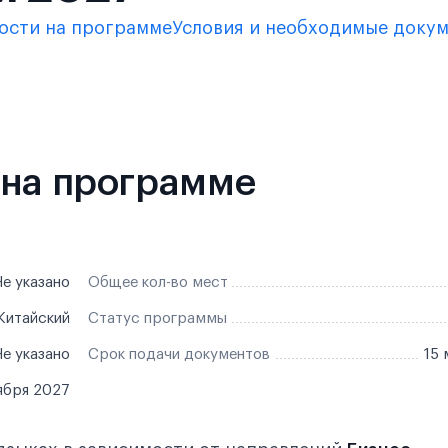
ости на программе
Условия и необходимые доку
 на программе
е указано
Общее кол-во мест
 Китайский
Статус программы
е указано
Срок подачи документов
15 
ября 2027