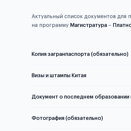
Актуальный список документов для 
на программу
Магистратура
–
Платн
Копия загранпаспорта (обязательно)
с разворотом или странице
Визы и штампы Китая
Документ о последнем образовании 
о том, какие документы необходимы для школьн
Фотография (обязательно)