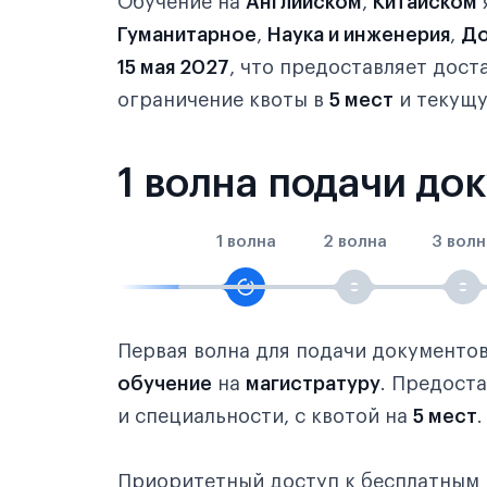
Обучение на
Английском
,
Китайском
Гуманитарное
,
Наука и инженерия
,
До
15 мая 2027
, что предоставляет дос
ограничение квоты в
5 мест
и текущу
1 волна подачи до
1 волна
2 волна
3 волн
Первая волна для подачи документо
обучение
на
магистратуру
. Предост
и специальности, с квотой на
5 мест
.
Приоритетный доступ к бесплатным 