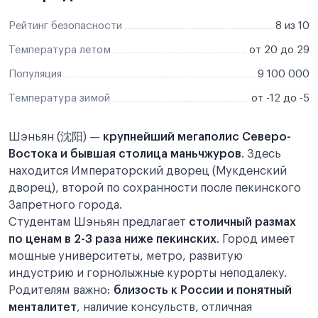
Рейтинг безопасности
8 из 10
Температура летом
от 20 до 29
Популяция
9 100 000
Температура зимой
от -12 до -5
Шэньян (沈阳) —
крупнейший мегаполис Северо-
Востока и бывшая столица маньчжуров
. Здесь
находится Императорский дворец (Мукденский
дворец), второй по сохранности после пекинского
Запретного города.
Студентам Шэньян предлагает
столичный размах
по ценам в 2-3 раза ниже пекинских
. Город имеет
мощные университеты, метро, развитую
индустрию и горнолыжные курорты неподалеку.
Родителям важно:
близость к России и понятный
менталитет
, наличие консульств, отличная