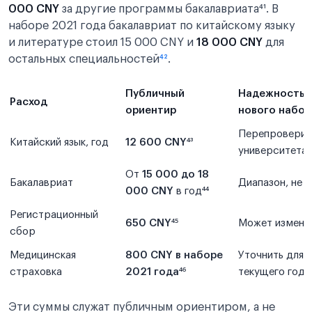
000 CNY
за другие программы бакалавриата⁴¹. В
наборе 2021 года бакалавриат по китайскому языку
и литературе стоил 15 000 CNY и
18 000 CNY
для
остальных специальностей
⁴²
.
Публичный
Надежность 
Расход
ориентир
нового набор
Перепроверит
Китайский язык, год
12 600 CNY
⁴³
университета
От
15 000 до 18
Бакалавриат
Диапазон, не 
000 CNY
в год⁴⁴
Регистрационный
650 CNY
⁴⁵
Может измени
сбор
Медицинская
800 CNY в наборе
Уточнить для
страховка
2021 года⁴⁶
текущего года
Эти суммы служат публичным ориентиром, а не