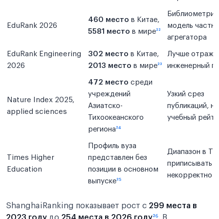
Библиометрич
460 место
в Китае,
EduRank 2026
модель частно
5581 место
в мире
²²
агрегатора
EduRank Engineering
302 место
в Китае,
Лучше отража
2026
2013 место
в мире
²³
инженерный п
472 место
среди
учреждений
Узкий срез
Nature Index 2025,
Азиатско-
публикаций, не
applied sciences
Тихоокеанского
учебный рейти
региона
²⁴
Профиль вуза
Диапазон в TH
Times Higher
представлен без
приписывать
Education
позиции в основном
некорректно
выпуске
²⁵
ShanghaiRanking показывает рост с
299 места в
2023 году
до
254 места в 2026 году
²⁶
. В