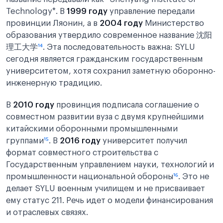
Technology*. В
1999 году
управление передали
провинции Ляонин, а в
2004 году
Министерство
образования утвердило современное название 沈阳
理工大学
¹⁴
. Эта последовательность важна: SYLU
сегодня является гражданским государственным
университетом, хотя сохранил заметную оборонно-
инженерную традицию.
В
2010 году
провинция подписала соглашение о
совместном развитии вуза с двумя крупнейшими
китайскими оборонными промышленными
группами
¹⁵
. В
2016 году
университет получил
формат совместного строительства с
Государственным управлением науки, технологий и
промышленности национальной обороны
¹⁶
. Это не
делает SYLU военным училищем и не присваивает
ему статус 211. Речь идет о модели финансирования
и отраслевых связях.