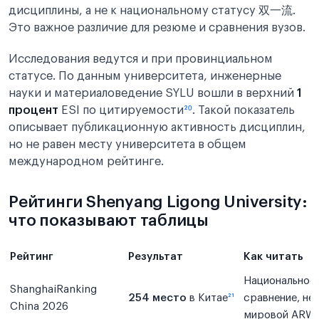
дисциплины, а не к национальному статусу 双一流.
Это важное различие для резюме и сравнения вузов.
Исследования ведутся и при провинциальном
статусе. По данным университета, инженерные
науки и материаловедение SYLU вошли в верхний
1
процент
ESI по цитируемости
²⁰
. Такой показатель
описывает публикационную активность дисциплин,
но не равен месту университета в общем
международном рейтинге.
Рейтинги Shenyang Ligong University:
что показывают таблицы
Рейтинг
Результат
Как читать
Национальное
ShanghaiRanking
254 место
в Китае
²¹
сравнение, не
China 2026
мировой ARW