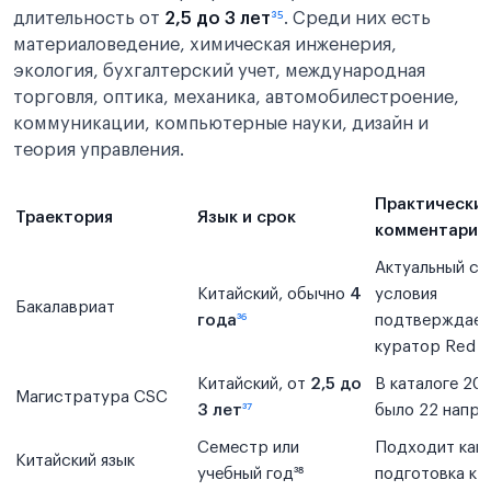
длительность от
2,5 до 3 лет
³⁵
. Среди них есть
материаловедение, химическая инженерия,
экология, бухгалтерский учет, международная
торговля, оптика, механика, автомобилестроение,
коммуникации, компьютерные науки, дизайн и
теория управления.
Практически
Траектория
Язык и срок
комментарий
Актуальный сп
Китайский, обычно
4
условия
Бакалавриат
года
³⁶
подтверждает
куратор Red P
Китайский, от
2,5 до
В каталоге 20
Магистратура CSC
3 лет
³⁷
было 22 напра
Семестр или
Подходит как
Китайский язык
учебный год³⁸
подготовка к 