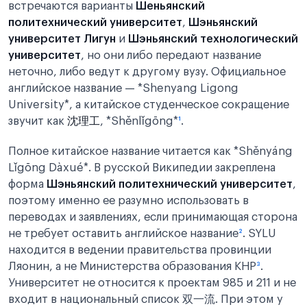
встречаются варианты
Шеньянский
политехнический университет
,
Шэньянский
университет Лигун
и
Шэньянский технологический
университет
, но они либо передают название
неточно, либо ведут к другому вузу. Официальное
английское название — *Shenyang Ligong
University*, а китайское студенческое сокращение
звучит как
沈理工
, *Shěnlǐgōng*
¹
.
Полное китайское название читается как *Shěnyáng
Lǐgōng Dàxué*. В русской Википедии закреплена
форма
Шэньянский политехнический университет
,
поэтому именно ее разумно использовать в
переводах и заявлениях, если принимающая сторона
не требует оставить английское название
²
. SYLU
находится в ведении правительства провинции
Ляонин, а не Министерства образования КНР
³
.
Университет не относится к проектам 985 и 211 и не
входит в национальный список 双一流. При этом у