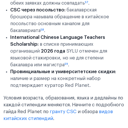
обеих заявках должны совпадать
⁵⁷
.
CSC через посольство:
бакалаврская
брошюра называла обращение в китайское
посольство основным каналом для
бакалавриата
⁵⁸
.
International Chinese Language Teachers
Scholarship:
в списке принимающих
организаций
2026 года
SYLU отмечен для
языковой стажировки, но не для степени
бакалавра или магистра
⁵⁹
.
Провинциальные и университетские скидки:
наличие и размер на конкретный набор
подтверждает куратор Red Planet.
Условия возраста, образования, языка и дедлайны по
каждой стипендии меняются. Начните с подробного
гайда Red Planet по
гранту CSC
и обзора
видов
китайских стипендий
.