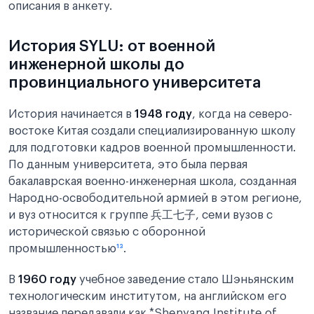
описания в анкету.
История SYLU: от военной
инженерной школы до
провинциального университета
История начинается в
1948 году
, когда на северо-
востоке Китая создали специализированную школу
для подготовки кадров военной промышленности.
По данным университета, это была первая
бакалаврская военно-инженерная школа, созданная
Народно-освободительной армией в этом регионе,
и вуз относится к группе 兵工七子, семи вузов с
исторической связью с оборонной
промышленностью
¹³
.
В
1960 году
учебное заведение стало Шэньянским
технологическим институтом, на английском его
название передавали как *Shenyang Institute of