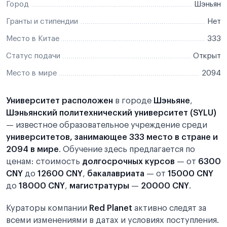
Город
Шэньян
Гранты и стипендии
Нет
Место в Китае
333
Статус подачи
Открыт
Место в мире
2094
Университет расположен
в городе
Шэньяне
,
Шэньянский политехнический университет (SYLU)
— известное образовательное учреждение среди
университетов, занимающее 333 место в стране и
2094 в мире
. Обучение здесь предлагается по
ценам: стоимость
долгосрочных курсов
— от
6300
CNY
до
12600 CNY
,
бакалавриата
— от
15000 CNY
до
18000 CNY
,
магистратуры
—
20000 CNY
.
Кураторы компании
Red Planet
активно следят за
всеми изменениями в датах и условиях поступления.