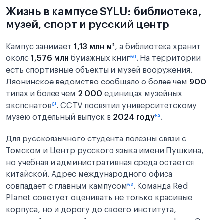
Жизнь в кампусе SYLU: библиотека,
музей, спорт и русский центр
Кампус занимает
1,13 млн м²
, а библиотека хранит
около
1,576 млн
бумажных книг
⁶⁰
. На территории
есть спортивные объекты и музей вооружения.
Ляонинское ведомство сообщало о более чем
900
типах и более чем
2 000
единицах музейных
экспонатов
⁶¹
. CCTV посвятил университетскому
музею отдельный выпуск в
2024 году
⁶²
.
Для русскоязычного студента полезны связи с
Томском и Центр русского языка имени Пушкина,
но учебная и административная среда остается
китайской. Адрес международного офиса
совпадает с главным кампусом
⁶³
. Команда Red
Planet советует оценивать не только красивые
корпуса, но и дорогу до своего института,