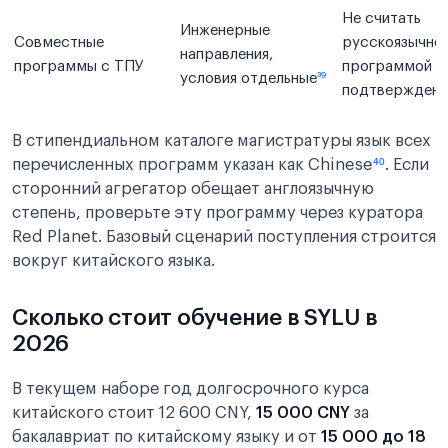
Не считать
Инженерные
Совместные
русскоязычно
направления,
программы с ТПУ
программой б
условия отдельные
³⁹
подтверждени
В стипендиальном каталоге магистратуры язык всех
перечисленных программ указан как Chinese
⁴⁰
. Если
сторонний агрегатор обещает англоязычную
степень, проверьте эту программу через куратора
Red Planet. Базовый сценарий поступления строится
вокруг китайского языка.
Сколько стоит обучение в SYLU в
2026
В текущем наборе год долгосрочного курса
китайского стоит 12 600 CNY,
15 000 CNY
за
бакалавриат по китайскому языку и от
15 000 до 18