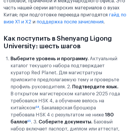
столовой, прачечной и международного офиса. Это
часть нашей серии авторских материалов о вузах
Китая; при подготовке переезда пригодятся
гайд по
визе X1 и X2
и
поддержка после зачисления
.
Как поступить в Shenyang Ligong
University: шесть шагов
Выберите уровень и программу.
Актуальный
каталог текущего набора подтверждает
куратор Red Planet. Для магистратуры
приложите предполагаемую тему и проверьте
профиль руководителя. 2.
Подтвердите язык.
В открытом магистерском каталоге 2025 года
требовался HSK 4, а обучение велось на
китайском
⁶⁴
. Бакалаврская брошюра
требовала HSK 4 с результатом не ниже
180
баллов
⁶⁵
. 3.
Соберите документы.
Базовый
набор включает паспорт, диплом или аттестат,