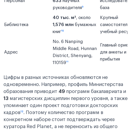
Персонал
633
научных
исследовател
руководителя
⁹
база
40 тыс. м²
, около
Крупный
Библиотека
1,576 млн
бумажных
самостоятель
книг
¹⁰
учебный ресу
No. 6 Nanping
Главный ориен
Middle Road, Hunnan
Адрес
для анкеты и
District, Shenyang,
прибытия
110159
¹¹
Цифры в разных источниках обновляются не
одновременно. Например, профиль Министерства
образования приводит
49
программ бакалавриата и
13
магистерских дисциплин первого уровня, а также
упоминает один проект подготовки докторских
кадров
¹²
. Поэтому количество программ в
конкретном наборе стоит подтверждать через
куратора Red Planet, а не переносить из общего