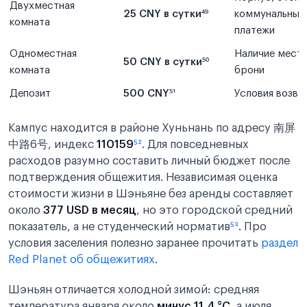
Двухместная
25 CNY в сутки
⁴⁹
коммунальные
комната
платежи
Одноместная
Наличие мест 
50 CNY в сутки
⁵⁰
комната
брони
Депозит
500 CNY
⁵¹
Условия возвр
Кампус находится в районе Хуньнань по адресу 南屏
中路6号, индекс
110159
⁵²
. Для повседневных
расходов разумно составить личный бюджет после
подтверждения общежития. Независимая оценка
стоимости жизни в Шэньяне без аренды составляет
около
377 USD в месяц
, но это городской средний
показатель, а не студенческий норматив
⁵³
. Про
условия заселения полезно заранее прочитать
раздел
Red Planet об общежитиях
.
Шэньян отличается холодной зимой: средняя
температура января около
минус 11,4 °C
, а июля