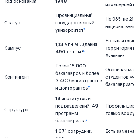
Год основания
1948
⁴
инженерной ш
Провинциальный
Не 985, не 211,
Статус
государственный
национальны
университет
⁵
Большая едина
1,13 млн м²
, здания
Кампус
территория в 
490 тыс. м²
⁶
Хуньнань
Более
15 000
Основная мас
бакалавров и более
Контингент
студентов учи
3 400
магистрантов
бакалавриате
и докторантов
⁷
19
институтов и
подразделений,
49
Профиль шире
Структура
программ
только воору
бакалавриата
⁸
1 671
сотрудник,
Есть заметная