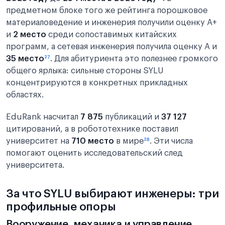
предметном блоке того же рейтинга порошковое
материаловедение и инженерия получили оценку A+
и
2 место
среди сопоставимых китайских
программ, а сетевая инженерия получила оценку A и
35 место
²⁷
. Для абитуриента это полезнее громкого
общего ярлыка: сильные стороны SYLU
концентрируются в конкретных прикладных
областях.
EduRank насчитал
7 875
публикаций и
37 127
цитирований, а в робототехнике поставил
университет на
710 место
в мире
²⁸
. Эти числа
помогают оценить исследовательский след
университета.
За что SYLU выбирают инженеры: три
профильные опоры
Вооружение, механика и управление