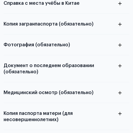
Справка с места учёбы в Китае
Копия загранпаспорта (обязательно)
с разворотом или страницей
в
паспорта
Фотография (обязательно)
статье справка с места учёбы в Китае
электронную
Документ о последнем образовании
(обязательно)
скан не
принимаются
Медицинский осмотр (обязательно)
Подробная информация о том, какие документы
необходимы для школьников, студентов и
Копия паспорта матери (для
Для примеров заполнения и пустых
абитуриентов, изложена в статье.
несовершеннолетних)
бланков ознакомьтесь с статьей