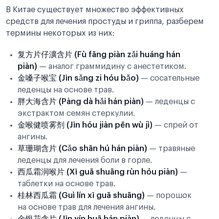
В Китае существует множество эффективных
средств для лечения простуды и гриппа, разберем
термины некоторых из них:
复方片仔瀇含片 (Fù fāng piàn zǎi huáng hán
piàn)
— аналог граммидину с анестетиком.
金嗓子喉宝 (Jīn sǎng zi hóu bǎo)
— сосательные
леденцы на основе трав.
胖大海含片 (Pàng dà hǎi hán piàn)
— леденцы с
экстрактом семян стеркулии.
金喉健喷雾剂 (Jīn hóu jiàn pēn wù jì)
— спрей от
ангины.
草珊瑚含片 (Cǎo shān hú hán piàn)
— травяные
леденцы для лечения боли в горле.
西瓜霜润喉片 (Xī guā shuāng rùn hóu piàn)
—
таблетки на основе трав.
桂林西瓜霜 (Guì lín xī guā shuāng)
— порошок
на основе трав для лечения ангины.