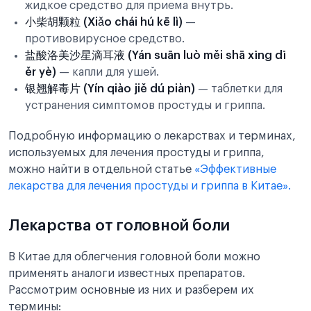
жидкое средство для приема внутрь.
小柴胡颗粒 (Xiǎo chái hú kē lì)
—
противовирусное средство.
盐酸洛美沙星滴耳液 (Yán suān luò měi shā xīng dī
ěr yè)
— капли для ушей.
银翘解毒片 (Yín qiào jiě dú piàn)
— таблетки для
устранения симптомов простуды и гриппа.
Подробную информацию о лекарствах и терминах,
используемых для лечения простуды и гриппа,
можно найти в отдельной статье
«Эффективные
лекарства для лечения простуды и гриппа в Китае».
Лекарства от головной боли
В Китае для облегчения головной боли можно
применять аналоги известных препаратов.
Рассмотрим основные из них и разберем их
термины: