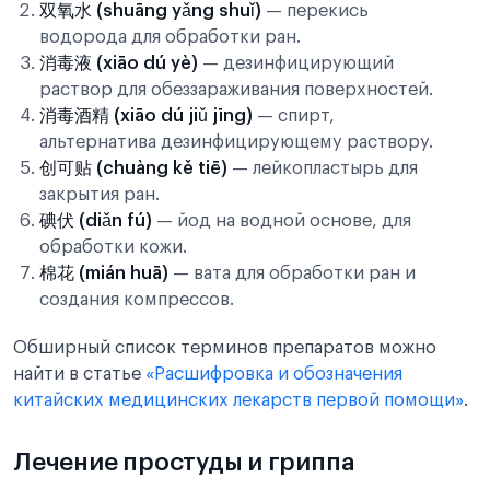
双氧水 (shuāng yǎng shuǐ)
— перекись
водорода для обработки ран.
消毒液 (xiāo dú yè)
— дезинфицирующий
раствор для обеззараживания поверхностей.
消毒酒精 (xiāo dú jiǔ jīng)
— спирт,
альтернатива дезинфицирующему раствору.
创可贴 (chuàng kě tiē)
— лейкопластырь для
закрытия ран.
碘伏 (diǎn fú)
— йод на водной основе, для
обработки кожи.
棉花 (mián huā)
— вата для обработки ран и
создания компрессов.
Обширный список терминов препаратов можно
найти в статье
«Расшифровка и обозначения
китайских медицинских лекарств первой помощи»
.
Лечение простуды и гриппа