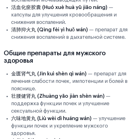
воспалений мочевыводящих путей.
活血化瘀胶囊 (Huó xuè huà yū jiāo náng)
—
капсулы для улучшения кровообращения и
снижения воспалений.
清肺抑火丸 (Qīng fèi yì huǒ wán)
— препарат для
снижения воспалений в дыхательной системе.
Общие препараты для мужского
здоровья
金匮肾气丸 (Jīn kuì shèn qì wán)
— препарат для
лечения слабости почек, импотенции и болей в
пояснице.
壮腰健肾丸 (Zhuàng yāo jiàn shèn wán)
—
поддержка функции почек и улучшение
сексуальной функции.
六味地黄丸 (Liù wèi dì huáng wán)
— улучшение
функции почек и укрепление мужского
здоровья.