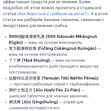
эффективных средств для их лечения. Более
подробно об этом можно прочитать в отдельной
статье
«Как бороться с грибком на ногах?»
. А в этой
статье мы разберём базовые термины, связанные с
лекарствами для лечения грибка.
999硝酸咪康唑乳膏 (999 Xiāosuān Míkāngzuò
Rǔgāo)
— мазь на основе миконазола.
复方醋康唑软膏 (Fùfāng Cùkāngzuò Ruǎngāo)
—
мазь на основе клотримазола.
丫丫爽 (Yāyā Shuǎng)
— мазь на основе
комбинированного действующего вещества
клотримазола.
盐酸特比萘芬喷雾 (Yánsuān Tèbǐ Nàifēn Pēnwù)
— противогрибковый спрей с тербинафином.
脚护士泡足片 (Jiǎo Hùshì Pào Zú Piàn)
—
шипучие таблетки для ножных ванночек.
脚清爽 (Jiǎo Qīngshuǎng)
— спрей для
снижения потливости ног.