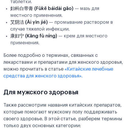
таблетки.
妇科白带膏 (Fùkē báidài gāo)
— мазь для
местного применения.
艾阴洁 (Ài yīn jié)
— промывание раствором в
случае тяжелой инфекции.
康妇宁 (Kāng fù níng)
— крем для местного
применения.
Более подробно о терминах, связанных с
лекарствами и препаратами для женского здоровья,
можно прочитать в статье
«Китайские лечебные
средства для женского здоровья».
Для мужского здоровья
Также рассмотрим названия китайских препаратов,
которые помогают мужскому полу поддерживать
своего здоровье. В этой статье, разберем термины
только двух основных категории: