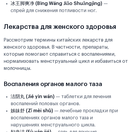
冰王脚爽净 (Bīng Wáng Jiǎo Shuǎngjìng)
—
спрей для снижения потливости ног.
Лекарства для женского здоровья
Рассмотрим термины китайских лекарств для
женского здоровья. В частности, препараты,
которые помогают справиться с воспалениями,
нормализовать менструальный цикл и избавиться от
молочницы.
Воспаления органов малого таза
洁阴丸 (Jié yīn wán)
— таблетки для лечения
воспалений половых органов.
姊妹舒 (Zǐ mèi shū)
— лечебные прокладки при
воспалениях органов малого таза и
нарушениях менструального цикла.