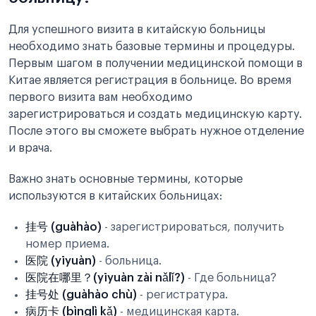
Для успешного визита в китайскую больницы
необходимо знать базовые термины и процедуры.
Первым шагом в получении медицинской помощи в
Китае является регистрация в больнице. Во время
первого визита вам необходимо
зарегистрироваться и создать медицинскую карту.
После этого вы сможете выбрать нужное отделение
и врача.
Важно знать основные термины, которые
используются в китайских больницах:
挂号 (guàhào)
- зарегистрироваться, получить
номер приема.
医院 (yīyuàn)
- больница.
医院在哪里？(yīyuàn zài nǎlǐ?)
- Где больница?
挂号处 (guàhào chù)
- регистратура.
病历卡 (bìnglì kǎ)
- медицинская карта.