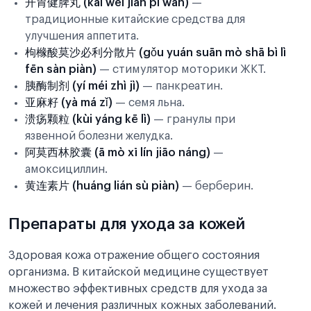
开胃健脾丸 (kāi wèi jiàn pí wán)
—
традиционные китайские средства для
улучшения аппетита.
枸橼酸莫沙必利分散片 (gǒu yuán suān mò shā bì lì
fēn sàn piàn)
— стимулятор моторики ЖКТ.
胰酶制剂 (yí méi zhì jì)
— панкреатин.
亚麻籽 (yà má zǐ)
— семя льна.
溃疡颗粒 (kùi yáng kē lì)
— гранулы при
язвенной болезни желудка.
阿莫西林胶囊 (ā mò xī lín jiāo náng)
—
амоксициллин.
黄连素片 (huáng lián sù piàn)
— берберин.
Препараты для ухода за кожей
Здоровая кожа отражение общего состояния
организма. В китайской медицине существует
множество эффективных средств для ухода за
кожей и лечения различных кожных заболеваний.