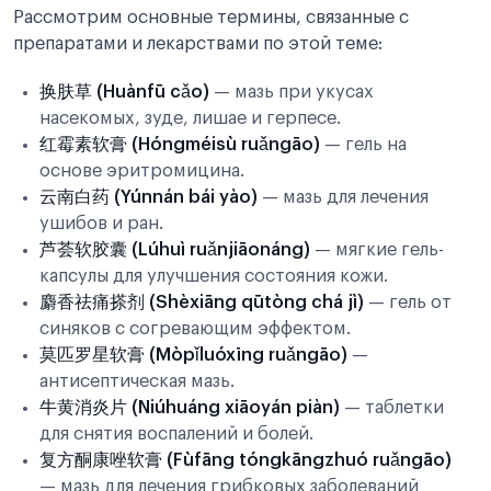
Рассмотрим основные термины, связанные с
препаратами и лекарствами по этой теме:
换肤草 (Huànfū cǎo)
— мазь при укусах
насекомых, зуде, лишае и герпесе.
红霉素软膏 (Hóngméisù ruǎngāo)
— гель на
основе эритромицина.
云南白药 (Yúnnán bái yào)
— мазь для лечения
ушибов и ран.
芦荟软胶囊 (Lúhuì ruǎnjiāonáng)
— мягкие гель-
капсулы для улучшения состояния кожи.
麝香祛痛搽剂 (Shèxiāng qūtòng chá jì)
— гель от
синяков с согревающим эффектом.
莫匹罗星软膏 (Mòpǐluóxīng ruǎngāo)
—
антисептическая мазь.
牛黄消炎片 (Niúhuáng xiāoyán piàn)
— таблетки
для снятия воспалений и болей.
复方酮康唑软膏 (Fùfāng tóngkāngzhuó ruǎngāo)
— мазь для лечения грибковых заболеваний