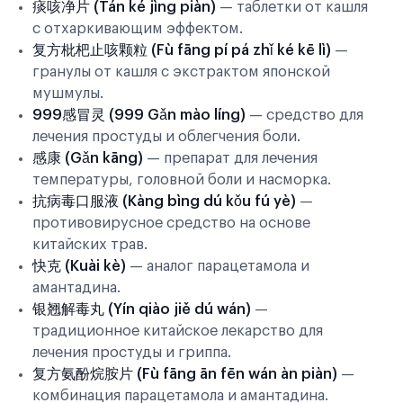
痰咳净片 (Tán ké jìng piàn)
— таблетки от кашля
с отхаркивающим эффектом.
复方枇杷止咳颗粒 (Fù fāng pí pá zhǐ ké kē lì)
—
гранулы от кашля с экстрактом японской
мушмулы.
999感冒灵 (999 Gǎn mào líng)
— средство для
лечения простуды и облегчения боли.
感康 (Gǎn kāng)
— препарат для лечения
температуры, головной боли и насморка.
抗病毒口服液 (Kàng bìng dú kǒu fú yè)
—
противовирусное средство на основе
китайских трав.
快克 (Kuài kè)
— аналог парацетамола и
амантадина.
银翘解毒丸 (Yín qiào jiě dú wán)
—
традиционное китайское лекарство для
лечения простуды и гриппа.
复方氨酚烷胺片 (Fù fāng ān fēn wán àn piàn)
—
комбинация парацетамола и амантадина.