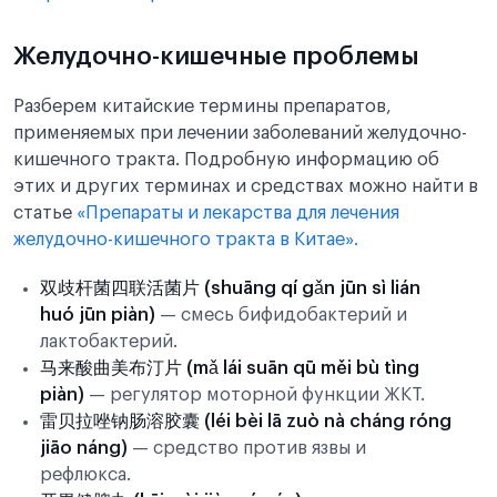
Желудочно-кишечные проблемы
Разберем китайские термины препаратов,
применяемых при лечении заболеваний желудочно-
кишечного тракта. Подробную информацию об
этих и других терминах и средствах можно найти в
статье
«Препараты и лекарства для лечения
желудочно-кишечного тракта в Китае».
双歧杆菌四联活菌片 (shuāng qí gǎn jūn sì lián
huó jūn piàn)
— смесь бифидобактерий и
лактобактерий.
马来酸曲美布汀片 (mǎ lái suān qū měi bù tìng
piàn)
— регулятор моторной функции ЖКТ.
雷贝拉唑钠肠溶胶囊 (léi bèi lā zuò nà cháng róng
jiāo náng)
— средство против язвы и
рефлюкса.