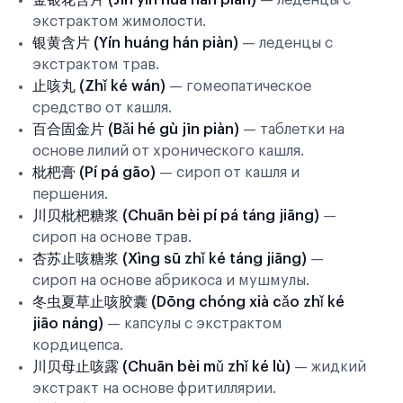
金银花含片 (Jīn yín huā hán piàn)
— леденцы с
экстрактом жимолости.
银黄含片 (Yín huáng hán piàn)
— леденцы с
экстрактом трав.
止咳丸 (Zhǐ ké wán)
— гомеопатическое
средство от кашля.
百合固金片 (Bǎi hé gù jīn piàn)
— таблетки на
основе лилий от хронического кашля.
枇杷膏 (Pí pá gāo)
— сироп от кашля и
першения.
川贝枇杷糖浆 (Chuān bèi pí pá táng jiāng)
—
сироп на основе трав.
杏苏止咳糖浆 (Xìng sū zhǐ ké táng jiāng)
—
сироп на основе абрикоса и мушмулы.
冬虫夏草止咳胶囊 (Dōng chóng xià cǎo zhǐ ké
jiāo náng)
— капсулы с экстрактом
кордицепса.
川贝母止咳露 (Chuān bèi mǔ zhǐ ké lù)
— жидкий
экстракт на основе фритиллярии.