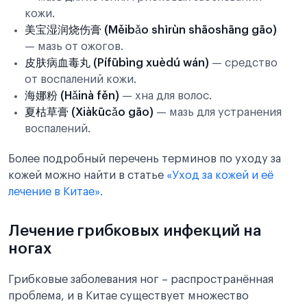
кожи.
美宝湿润烧伤膏 (Měibǎo shīrùn shāoshāng gāo)
— мазь от ожогов.
皮肤病血毒丸 (Pífūbìng xuèdú wán)
— средство
от воспалений кожи.
海娜粉 (Hǎinà fěn)
— хна для волос.
夏枯草膏 (Xiàkūcǎo gāo)
— мазь для устранения
воспалений.
Более подробный перечень терминов по уходу за
кожей можно найти в статье
«Уход за кожей и её
лечение в Китае».
Лечение грибковых инфекций на
ногах
Грибковые заболевания ног – распространённая
проблема, и в Китае существует множество