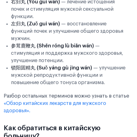
右归丸 (Yòu guī wán)
— лечение истощения
почек и стимуляция мужской сексуальной
функции.
左归丸 (Zuǒ guī wán)
— восстановление
функций почек и улучшение общего здоровья
мужчин.
参茸鹿鞭丸 (Shēn róng lù biān wán)
—
стимуляция и поддержка мужского здоровья,
улучшение потенции.
锁阳固精丸 (Suǒ yáng gù jīng wán)
— улучшение
мужской репродуктивной функции и
повышение общего тонуса организма.
Разбор остальных терминов можно узнать в статье
«Обзор китайских лекарств для мужского
здоровья».
Как обратиться в китайскую
больницу?