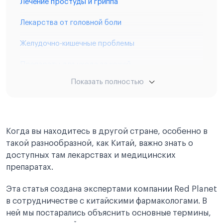
Лечение простуды и гриппа
Лекарства от головной боли
Желудочно-кишечные проблемы
Препараты для ухода за кожей
Показать полностью
Лечение грибковых инфекций на ногах
Лекарства для женского здоровья
Воспаления органов малого таза
Когда вы находитесь в другой стране, особенно в
такой разнообразной, как Китай, важно знать о
Лекарства при молочнице
доступных там лекарствах и медицинских
препаратах.
Для мужского здоровья
Эта статья создана экспертами компании Red Planet
Противовоспалительные лекарства
в сотрудничестве с китайскими фармакологами. В
Общие препараты для мужского здоровья
ней мы постарались объяснить основные термины,