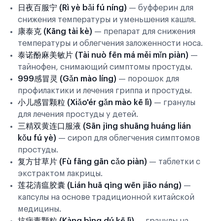
日夜百服宁 (Rì yè bǎi fú níng)
— буфферин для
снижения температуры и уменьшения кашля.
康泰克 (Kāng tài kè)
— препарат для снижения
температуры и облегчения заложенности носа.
泰诺酚麻美敏片 (Tài nuò fēn má měi mǐn piàn)
—
тайнофен, снимающий симптомы простуды.
999感冒灵 (Gǎn mào líng)
— порошок для
профилактики и лечения гриппа и простуды.
小儿感冒颗粒 (Xiǎo'ér gǎn mào kē lì)
— гранулы
для лечения простуды у детей.
三精双黄连口服液 (Sān jīng shuāng huáng lián
kǒu fú yè)
— сироп для облегчения симптомов
простуды.
复方甘草片 (Fù fāng gān cǎo piàn)
— таблетки с
экстрактом лакрицы.
莲花清瘟胶囊 (Lián huā qīng wēn jiāo náng)
—
капсулы на основе традиционной китайской
медицины.