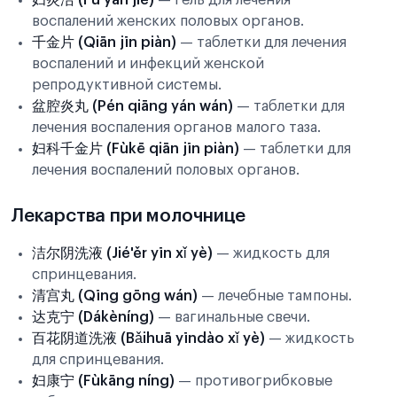
妇炎洁 (Fù yán jié)
— гель для лечения
воспалений женских половых органов.
千金片 (Qiān jīn piàn)
— таблетки для лечения
воспалений и инфекций женской
репродуктивной системы.
盆腔炎丸 (Pén qiāng yán wán)
— таблетки для
лечения воспаления органов малого таза.
妇科千金片 (Fùkē qiān jīn piàn)
— таблетки для
лечения воспалений половых органов.
Лекарства при молочнице
洁尔阴洗液 (Jié'ěr yīn xǐ yè)
— жидкость для
спринцевания.
清宫丸 (Qīng gōng wán)
— лечебные тампоны.
达克宁 (Dákèníng)
— вагинальные свечи.
百花阴道洗液 (Bǎihuā yīndào xǐ yè)
— жидкость
для спринцевания.
妇康宁 (Fùkāng níng)
— противогрибковые