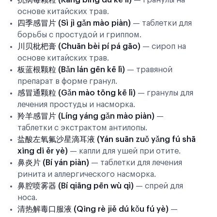
抗病毒颗粒 (Kàng bìng dú kē lì)
— гранулы на
основе китайских трав.
四季感冒片 (Sì jì gǎn mào piàn)
— таблетки для
борьбы с простудой и гриппом.
川贝枇杷膏 (Chuān bèi pí pá gāo)
— сироп на
основе китайских трав.
板蓝根颗粒 (Bǎn lán gēn kē lì)
— травяной
препарат в форме гранул.
感冒通颗粒 (Gǎn mào tōng kē lì)
— гранулы для
лечения простуды и насморка.
羚羊感冒片 (Líng yáng gǎn mào piàn)
—
таблетки с экстрактом антилопы.
盐酸左氧氟沙星滴耳液 (Yán suān zuǒ yǎng fú shā
xīng dī ěr yè)
— капли для ушей при отите.
鼻炎片 (Bí yán piàn)
— таблетки для лечения
ринита и аллергического насморка.
鼻腔喷雾器 (Bí qiāng pēn wù qì)
— спрей для
носа.
清热解毒口服液 (Qīng rè jiě dú kǒu fú yè)
—