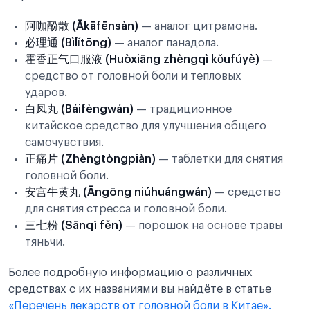
阿咖酚散 (Ākāfēnsàn)
— аналог цитрамона.
必理通 (Bìlǐtōng)
— аналог панадола.
霍香正气口服液 (Huòxiāng zhèngqì kǒufúyè)
—
средство от головной боли и тепловых
ударов.
白凤丸 (Báifèngwán)
— традиционное
китайское средство для улучшения общего
самочувствия.
正痛片 (Zhèngtòngpiàn)
— таблетки для снятия
головной боли.
安宫牛黄丸 (Āngōng niúhuángwán)
— средство
для снятия стресса и головной боли.
三七粉 (Sānqī fěn)
— порошок на основе травы
тяньчи.
Более подробную информацию о различных
средствах с их названиями вы найдёте в статье
«Перечень лекарств от головной боли в Китае».