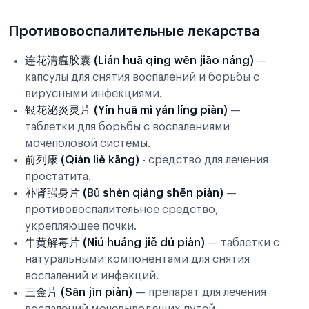
Противовоспалительные лекарства
连花清瘟胶囊 (Lián huā qīng wēn jiāo náng)
—
капсулы для снятия воспалений и борьбы с
вирусными инфекциями.
银花泌炎灵片 (Yín huā mì yán líng piàn)
—
таблетки для борьбы с воспалениями
мочеполовой системы.
前列康 (Qián liè kāng)
- средство для лечения
простатита.
补肾强身片 (Bǔ shèn qiáng shēn piàn)
—
противовоспалительное средство,
укрепляющее почки.
牛黄解毒片 (Niú huáng jiě dú piàn)
— таблетки с
натуральными компонентами для снятия
воспалений и инфекций.
三金片 (Sān jīn piàn)
— препарат для лечения