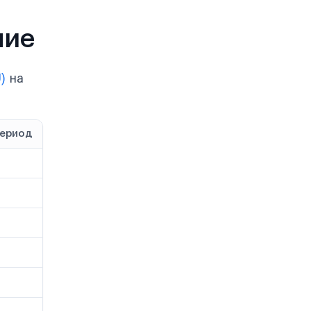
ние
)
на
период