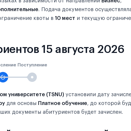
языках в зависимости от направлений
Бизнес
,
полнительные
. Подача документов осуществлял
ограничение квоты в
10 мест
и текущую ограниче
иентов 15 августа 2026
исление
Поступление
ом университете (TSNU)
установили дату зачисле
ру
для основы
Платное обучение
, до которой бу
вших документы абитуриентов будет зачислен.