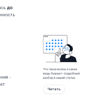
ась
до
нность
Что такое волны и какие
виды бывают: подробный
ния -
разбор в нашей статье.
дет
Читать