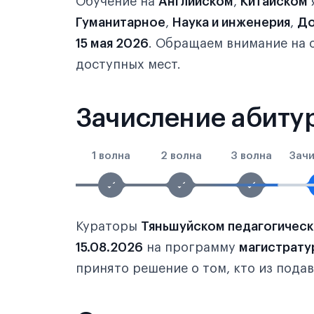
Обучение на
Английском
,
Китайском
Гуманитарное
,
Наука и инженерия
,
До
15 мая 2026
. Обращаем внимание на 
доступных мест.
Зачисление абитур
1 волна
2 волна
3 волна
Зач
Кураторы
Тяньшуйском педагогическ
15.08.2026
на программу
магистрату
принято решение о том, кто из пода