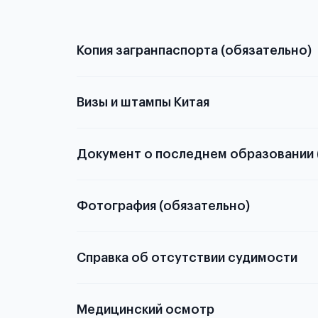
Копия загранпаспорта (обязательно)
с разворотом или странице
Визы и штампы Китая
Документ о последнем образовании 
о том, какие документы необходимы для школьн
Фотография (обязательно)
электронную
Справка об отсутствии судимости
скан не
Медицинский осмотр
из России
элект