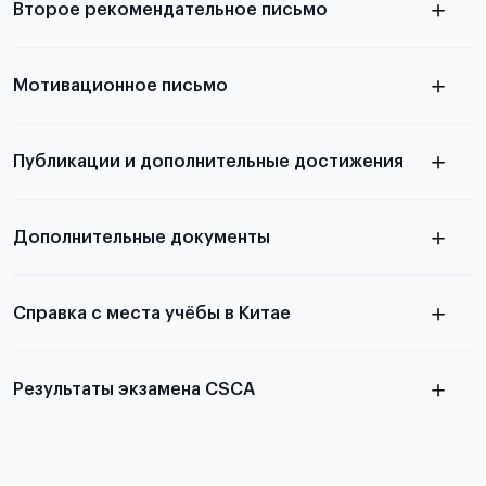
Второе рекомендательное письмо
выезда
узнать из статьи с образцом
Мотивационное письмо
письма
узнать из статьи с образцом
Публикации и дополнительные достижения
письма
Подробнее
о том, как составить письмо, можно узнать в
Дополнительные документы
статье
Справка с места учёбы в Китае
Результаты экзамена CSCA
в
статье справка с места учёбы в Китае