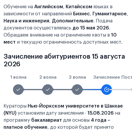
Обучение на
Английском
,
Китайском
языках в
зависимости от направлений
Бизнес
,
Гуманитарное
,
Наука и инженерия
,
Дополнительные
. Подача
документов осуществлялась
до 15 мая 2026
.
Обращаем внимание на ограничение квоты в
10
мест
и текущую ограниченность доступных мест.
Зачисление абитуриентов 15 августа
2026
1 волна
2 волна
3 волна
Зачисление
Пос
Кураторы
Нью-Йоркском университете в Шанхае
(NYU)
установили дату зачисления -
15.08.2026
на
программу
бакалавриат
для основы
4 года –
платное обучение
, до которой будет принято