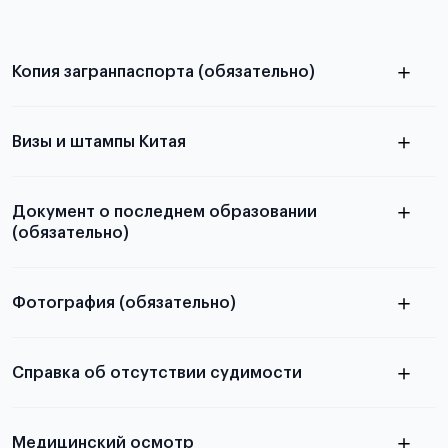
Копия загранпаспорта (обязательно)
с разворотом или страницей
паспорта
Визы и штампы Китая
Документ о последнем образовании
(обязательно)
Фотография (обязательно)
Подробная информация о том, какие документы
электронную
необходимы для школьников, студентов и
Справка об отсутствии судимости
абитуриентов, изложена в статье.
скан не
Медицинский осмотр
принимаются