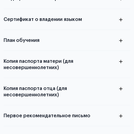
из России
электронная справка
Сертификат о владении языком
Для примеров заполнения и пустых
бланков ознакомьтесь с статьей
План обучения
Копия паспорта матери (для
несовершеннолетних)
Подробнее о составлении плана
можно узнать в статье
Копия паспорта отца (для
несовершеннолетних)
Подробнее о требованиях и условиях
выезда
Первое рекомендательное письмо
Подробнее о требованиях и условиях