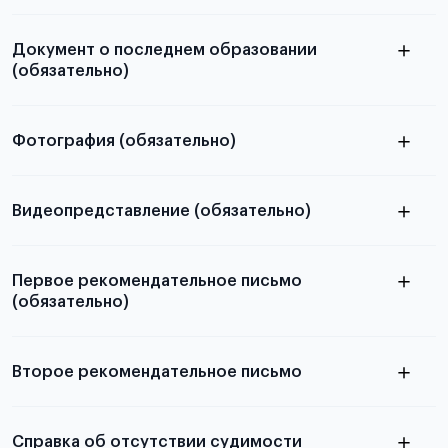
Документ о последнем образовании
(обязательно)
Фотография (обязательно)
Подробная информация о том, какие документы
электронную
необходимы для школьников, студентов и
Видеопредставление (обязательно)
абитуриентов, изложена в статье.
скан не
Первое рекомендательное письмо
принимаются
(обязательно)
как правильно подготовить
видеопредставление
Второе рекомендательное письмо
узнать из статьи с образцом
Справка об отсутствии судимости
письма