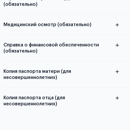
(обязательно)
узнать из статьи с образцом
письма
Медицинский осмотр (обязательно)
из России
электронная справка
Справка о финансовой обеспеченности
Для примеров заполнения и пустых
(обязательно)
бланков ознакомьтесь с статьей
скачать бланк финансовой
обеспеченности
Копия паспорта матери (для
несовершеннолетних)
Копия паспорта отца (для
несовершеннолетних)
Подробнее о требованиях и условиях
выезда