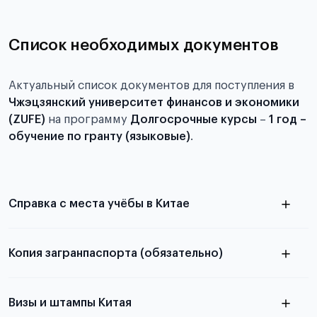
Список необходимых документов
Актуальный список документов для поступления в
Чжэцзянский университет финансов и экономики
(ZUFE)
на программу
Долгосрочные курсы
–
1 год –
обучение по гранту (языковые)
.
Справка с места учёбы в Китае
Копия загранпаспорта (обязательно)
с разворотом или страницей
в
паспорта
Визы и штампы Китая
статье справка с места учёбы в Китае