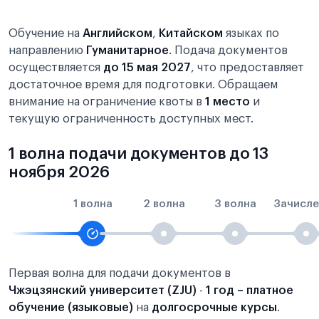
Обучение на
Английском
,
Китайском
языках по
направлению
Гуманитарное
. Подача документов
осуществляется
до 15 мая 2027
, что предоставляет
достаточное время для подготовки. Обращаем
внимание на ограничение квоты в
1 место
и
текущую ограниченность доступных мест.
1 волна подачи документов до 13
ноября 2026
1 волна
2 волна
3 волна
Зачисле
Первая волна для подачи документов в
Чжэцзянский университет (ZJU)
-
1 год – платное
обучение (языковые)
на
долгосрочные курсы
.