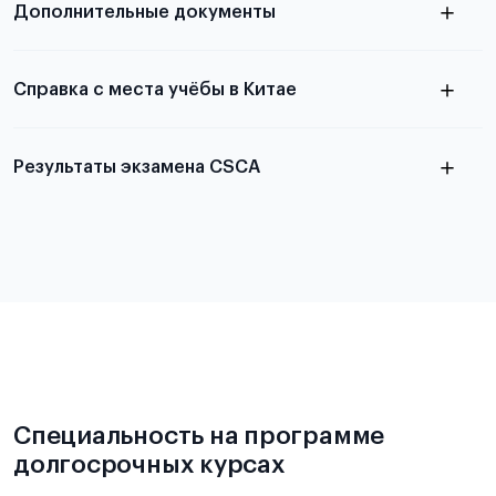
Дополнительные документы
статье
Справка с места учёбы в Китае
Результаты экзамена CSCA
в
статье справка с места учёбы в Китае
Подробнее об экзамене CSCA
Специальность на программе
долгосрочных курсах