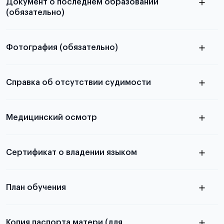
Документ о последнем образовании
(обязательно)
Фотография (обязательно)
Подробная информация о том, какие документы
электронную
необходимы для школьников, студентов и
Справка об отсутствии судимости
абитуриентов, изложена в статье.
скан не
Медицинский осмотр
принимаются
из России
электронная справка
Сертификат о владении языком
Для примеров заполнения и пустых
бланков ознакомьтесь с статьей
План обучения
Копия паспорта матери (для