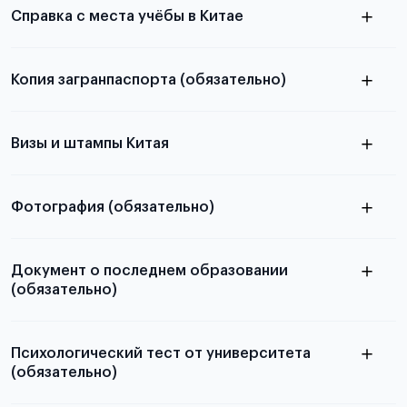
Справка с места учёбы в Китае
Копия загранпаспорта (обязательно)
с разворотом или страницей
в
паспорта
Визы и штампы Китая
статье справка с места учёбы в Китае
Фотография (обязательно)
электронную
Документ о последнем образовании
(обязательно)
скан не
принимаются
Психологический тест от университета
(обязательно)
Подробная информация о том, какие документы
необходимы для школьников, студентов и