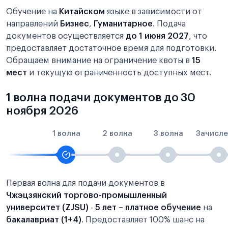
Обучение на
Китайском
языке в зависимости от
направлений
Бизнес
,
Гуманитарное
. Подача
документов осуществляется
до 1 июня 2027
, что
предоставляет достаточное время для подготовки.
Обращаем внимание на ограничение квоты в
15
мест
и текущую ограниченность доступных мест.
1 волна подачи документов до 30
ноября 2026
1 волна
2 волна
3 волна
Зачисле
Первая волна для подачи документов в
Чжэцзянский торгово-промышленный
университет (ZJSU)
-
5 лет – платное обучение
на
бакалавриат (1+4)
. Предоставляет 100% шанс на