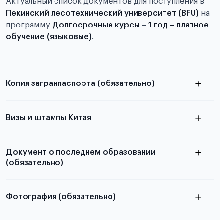
Актуальный список документов для поступления в
Пекинский лесотехнический университет (BFU)
на
программу
Долгосрочные курсы
–
1 год – платное
обучение (языковые)
.
Копия загранпаспорта (обязательно)
с разворотом или страницей
паспорта
Визы и штампы Китая
Документ о последнем образовании
(обязательно)
Фотография (обязательно)
Подробная информация о том, какие документы
электронную