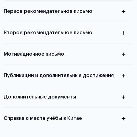
выезда
Первое рекомендательное письмо
Подробнее о требованиях и условиях
Второе рекомендательное письмо
выезда
узнать из статьи с образцом
Мотивационное письмо
письма
узнать из статьи с образцом
Публикации и дополнительные достижения
письма
Подробнее
о том, как составить письмо, можно узнать в
Дополнительные документы
статье
Справка с места учёбы в Китае