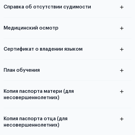
необходимы для школьников, студентов и
Справка об отсутствии судимости
абитуриентов, изложена в статье.
скан не
Медицинский осмотр
принимаются
из России
электронная справка
Сертификат о владении языком
Для примеров заполнения и пустых
бланков ознакомьтесь с статьей
План обучения
Копия паспорта матери (для
несовершеннолетних)
Подробнее о составлении плана
можно узнать в статье
Копия паспорта отца (для
несовершеннолетних)
Подробнее о требованиях и условиях