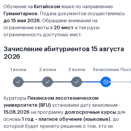
Обучение на
Китайском
языке по направлению
Гуманитарное
. Подача документов осуществлялась
до 15 мая 2026
. Обращаем внимание на
ограничение квоты в
20 мест
и текущую
ограниченность доступных мест.
Зачисление абитуриентов 15 августа
2026
1 волна
2 волна
3 волна
Зачисление
Пос
Кураторы
Пекинском лесотехническом
университете (BFU)
установили дату зачисления -
15.08.2026
на программу
долгосрочные курсы
для
основы
1 год – платное обучение (языковые)
, до
которой будет принято решение о том, кто из