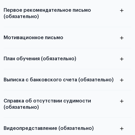
абитуриентов, изложена в статье.
Первое рекомендательное письмо
(обязательно)
Мотивационное письмо
узнать из статьи с образцом
План обучения (обязательно)
письма
Подробнее
о том, как составить письмо, можно узнать в
Выписка с банковского счета (обязательно)
статье
Подробнее о составлении плана
Справка об отсутствии судимости
Подробнее о требуемой сумме,
можно узнать в статье
(обязательно)
количестве средств на счету и валюте
Видеопредставление (обязательно)