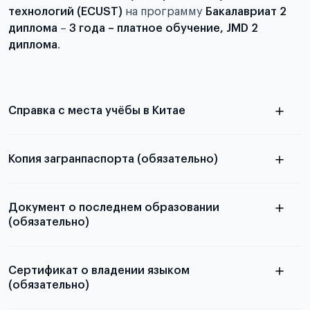
технологий (ECUST)
на программу
Бакалавриат 2
диплома
–
3 года – платное обучение, JMD 2
диплома
.
Справка с места учёбы в Китае
Копия загранпаспорта (обязательно)
с разворотом или страницей
в
паспорта
Документ о последнем образовании
статье справка с места учёбы в Китае
(обязательно)
Сертификат о владении языком
(обязательно)
Подробная информация о том, какие документы
необходимы для школьников, студентов и