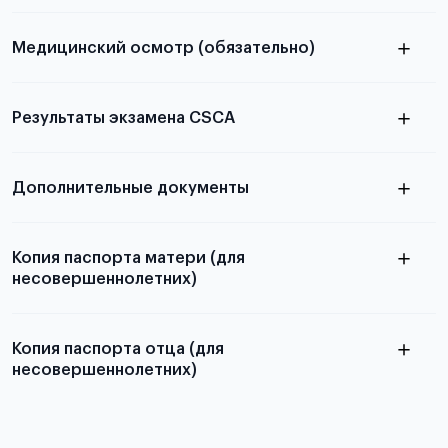
из России
электронная справка
Медицинский осмотр (обязательно)
как правильно подготовить
Результаты экзамена CSCA
Для примеров заполнения и пустых
видеопредставление
бланков ознакомьтесь с статьей
Дополнительные документы
Подробнее об экзамене CSCA
Копия паспорта матери (для
несовершеннолетних)
Копия паспорта отца (для
несовершеннолетних)
Подробнее о требованиях и условиях
выезда