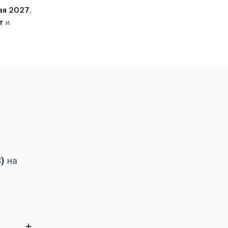
ая 2027
,
т
и
)
на