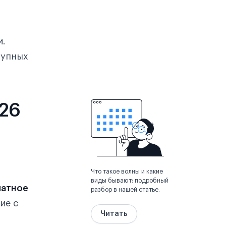
и.
тупных
026
Что такое волны и какие
виды бывают: подробный
платное
разбор в нашей статье.
ие с
Читать