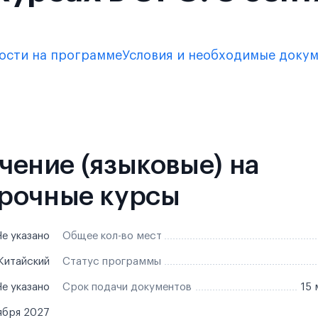
ости на программе
Условия и необходимые доку
учение (языковые) на
рочные курсы
е указано
Общее кол-во мест
Китайский
Статус программы
е указано
Срок подачи документов
15 
ября 2027