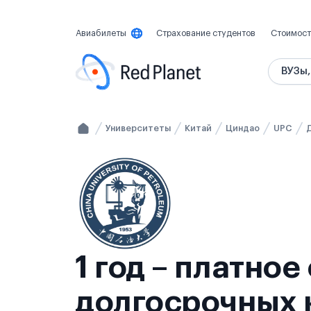
Авиабилеты
Страхование студентов
Стоимост
ВУЗы,
Университеты
Китай
Циндао
UPC
1 год – платно
долгосрочных к