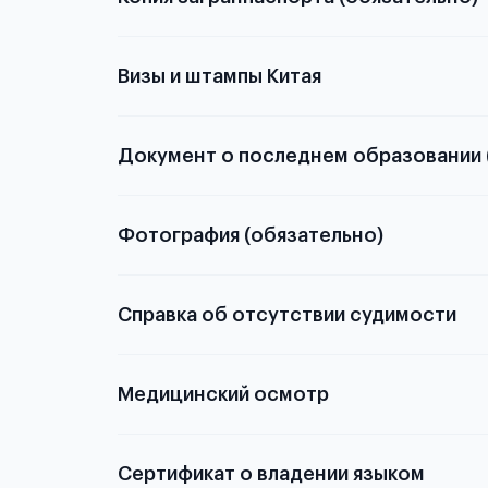
с разворотом или странице
Визы и штампы Китая
Документ о последнем образовании 
о том, какие документы необходимы для школьн
Фотография (обязательно)
электронную
Справка об отсутствии судимости
скан не
Медицинский осмотр
из России
элект
статьей
Сертификат о владении языком