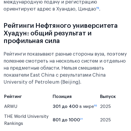
международную подачу и регистрацию
ориентируют адрес в Хуандао, Циндао
¹⁹
.
Рейтинги Нефтяного университета
Хуадун: общий результат и
профильная сила
Рейтинги показывают разные стороны вуза, поэтому
полезнее смотреть на несколько систем и отдельно
на предметные области. Нельзя смешивать
показатели East China с результатами China
University of Petroleum (Beijing).
Рейтинг
Позиция
Выпуск
ARWU
301 до 400
в мире
²⁰
2025
THE World University
801 до 1000
²¹
2025
Rankings