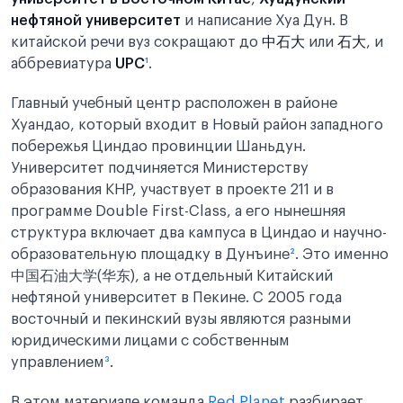
нефтяной университет
и написание Хуа Дун. В
китайской речи вуз сокращают до
中石大
или
石大
, и
аббревиатура
UPC
¹
.
Главный учебный центр расположен в районе
Хуандао, который входит в Новый район западного
побережья Циндао провинции Шаньдун.
Университет подчиняется Министерству
образования КНР, участвует в проекте 211 и в
программе Double First-Class, а его нынешняя
структура включает два кампуса в Циндао и научно-
образовательную площадку в Дунъине
²
. Это именно
中国石油大学(华东), а не отдельный Китайский
нефтяной университет в Пекине. С 2005 года
восточный и пекинский вузы являются разными
юридическими лицами с собственным
управлением
³
.
В этом материале команда
Red Planet
разбирает