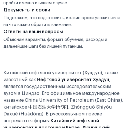
пройти именно в вашем случае.
Документы и сроки
Подскажем, что подготовить, в какие сроки уложиться и
на что важно обратить внимание.
Ответы на ваши вопросы
Объясним варианты, формат обучения, расходы и
дальнейшие шаги без лишней путаницы.
Китайский нефтяной университет (Хуадун), также
известный как
Нефтяной университет Хуадун
,
является государственным исследовательским
вузом в Циндао. Его официальное международное
название China University of Petroleum (East China),
китайское
中国石油大学(华东)
, Zhōngguó Shíyóu
Dàxué (Huádōng). В русскоязычном поиске
встречаются формы
Китайский нефтяной
университет в Восточном Китае
,
Хуадунский