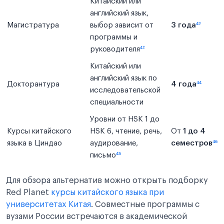
Китайский или
английский язык,
Магистратура
выбор зависит от
3 года
⁴³
программы и
руководителя
⁴²
Китайский или
английский язык по
Докторантура
4 года
⁴⁴
исследовательской
специальности
Уровни от HSK 1 до
Курсы китайского
HSK 6, чтение, речь,
От
1 до 4
языка в Циндао
аудирование,
семестров
⁴⁶
письмо
⁴⁵
Для обзора альтернатив можно открыть подборку
Red Planet
курсы китайского языка при
университетах Китая
. Совместные программы с
вузами России встречаются в академической