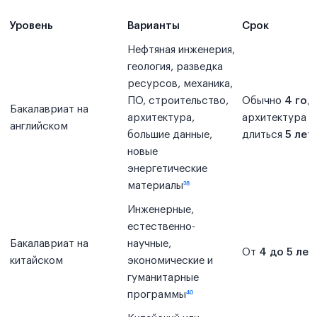
Уровень
Варианты
Срок
Нефтяная инженерия,
геология, разведка
ресурсов, механика,
ПО, строительство,
Обычно
4 год
Бакалавриат на
архитектура,
архитектура 
английском
большие данные,
длиться
5 лет
³
новые
энергетические
материалы
³⁸
Инженерные,
естественно-
Бакалавриат на
научные,
От
4 до 5 лет
китайском
экономические и
гуманитарные
программы
⁴⁰