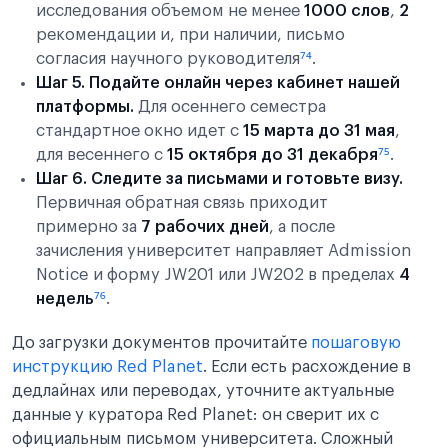
исследования объемом не менее
1000 слов
,
2
рекомендации и, при наличии, письмо
согласия научного руководителя
⁷⁴
.
Шаг 5. Подайте онлайн через кабинет нашей
платформы.
Для осеннего семестра
стандартное окно идет с
15 марта до 31 мая
,
для весеннего с
15 октября до 31 декабря
⁷⁵
.
Шаг 6. Следите за письмами и готовьте визу.
Первичная обратная связь приходит
примерно за
7 рабочих дней
, а после
зачисления университет направляет Admission
Notice и форму JW201 или JW202 в пределах
4
недель
⁷⁶
.
До загрузки документов прочитайте
пошаговую
инструкцию Red Planet
. Если есть расхождение в
дедлайнах или переводах, уточните актуальные
данные у куратора Red Planet: он сверит их с
официальным письмом университета. Сложный