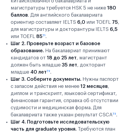
китайскоязычного бакалавриата и
магистратуры требуется HSK 5 не ниже
180
баллов
. Для английского бакалавриата
ориентир составляет IELTS
6,0
или TOEFL
75
,
для магистратуры и докторантуры IELTS
6,5
или TOEFL
85
⁷¹
.
Шаг 2. Проверьте возраст и базовое
образование.
На бакалавриат принимают
кандидатов от
18 до 25 лет
, магистрант
должен быть младше
35 лет
, докторант
младше
40 лет
⁷²
.
Шаг 3. Соберите документы.
Нужны паспорт
с запасом действия не менее
12 месяцев
,
диплом и транскрипт, языковой сертификат,
финансовая гарантия, справка об отсутствии
судимости и медицинская форма. Для
бакалавриата также указан результат CSCA
⁷³
.
Шаг 4. Подготовьте исследовательскую
часть для graduate уровня.
Требуются план