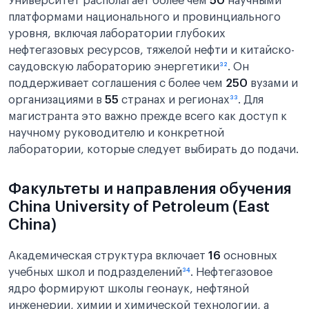
Университет располагает более чем
50
научными
платформами национального и провинциального
уровня, включая лаборатории глубоких
нефтегазовых ресурсов, тяжелой нефти и китайско-
саудовскую лабораторию энергетики
³²
. Он
поддерживает соглашения с более чем
250
вузами и
организациями в
55
странах и регионах
³³
. Для
магистранта это важно прежде всего как доступ к
научному руководителю и конкретной
лаборатории, которые следует выбирать до подачи.
Факультеты и направления обучения
China University of Petroleum (East
China)
Академическая структура включает
16
основных
учебных школ и подразделений
³⁴
. Нефтегазовое
ядро формируют школы геонаук, нефтяной
инженерии, химии и химической технологии, а