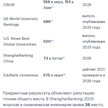
559
в мире,
153
в
CWUR
2026
Азии
²²
выпуск,
QS World University
686
²³
опубликованны
Rankings
2025 году
выпуск,
U.S. News Best
500
²⁴
опубликованны
Global Universities
2025 году
ShanghaiRanking
73
в Китае
²⁵
2026
China
рейтинг 2027,
EduRank consensus
575
в мире
²⁶
проверен в ию
2026 года
Предметные результаты объясняют репутацию
точнее общего места. В ShanghaiRanking 2025
морская и океаническая инженерия заняла
26
место,