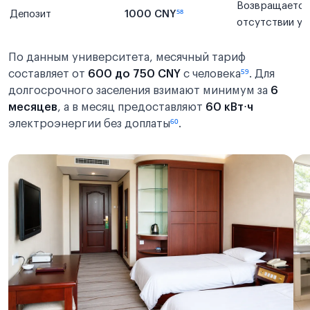
Возвращается
Депозит
1000 CNY
⁵⁸
отсутствии у
По данным университета, месячный тариф
составляет от
600 до 750 CNY
с человека
⁵⁹
. Для
долгосрочного заселения взимают минимум за
6
месяцев
, а в месяц предоставляют
60 кВт⋅ч
электроэнергии без доплаты
⁶⁰
.