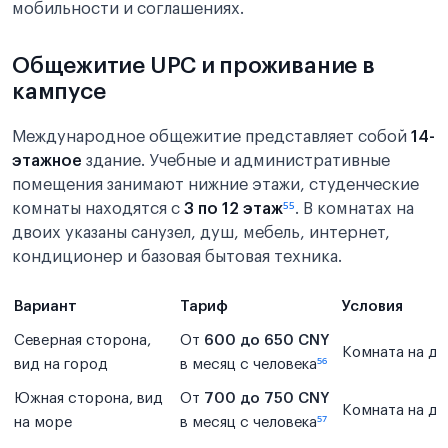
мобильности и соглашениях.
Общежитие UPC и проживание в
кампусе
Международное общежитие представляет собой
14-
этажное
здание. Учебные и административные
помещения занимают нижние этажи, студенческие
комнаты находятся с
3 по 12 этаж
⁵⁵
. В комнатах на
двоих указаны санузел, душ, мебель, интернет,
кондиционер и базовая бытовая техника.
Вариант
Тариф
Условия
Северная сторона,
От
600 до 650 CNY
Комната на дв
вид на город
в месяц с человека
⁵⁶
Южная сторона, вид
От
700 до 750 CNY
Комната на дв
на море
в месяц с человека
⁵⁷