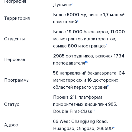
География
Дунъине
⁷
Более
5000 му
, свыше
1,7 млн м²
Территория
помещений
⁸
Более
19 000
бакалавров,
11 000
Студенты
магистрантов и докторантов,
свыше
800
иностранцев
⁹
2985
сотрудников, включая
1734
Персонал
преподавателя
¹⁰
58
направлений бакалавриата,
34
Программы
магистерских и
16
докторских
областей первого уровня
¹¹
Проект
211
, платформа
Статус
приоритетных дисциплин 985,
Double First-Class
¹²
66 West Changjiang Road,
Адрес
Huangdao, Qingdao, 266580
¹³