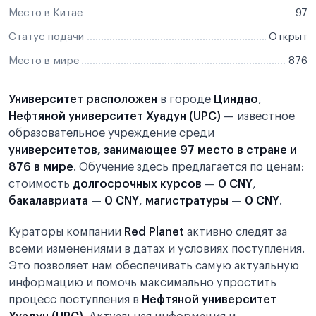
Место в Китае
97
Статус подачи
Открыт
Место в мире
876
Университет расположен
в городе
Циндао
,
Нефтяной университет Хуадун (UPC)
— известное
образовательное учреждение среди
университетов, занимающее 97 место в стране и
876 в мире
. Обучение здесь предлагается по ценам:
стоимость
долгосрочных курсов
—
0 CNY
,
бакалавриата
—
0 CNY
,
магистратуры
—
0 CNY
.
Кураторы компании
Red Planet
активно следят за
всеми изменениями в датах и условиях поступления.
Это позволяет нам обеспечивать самую актуальную
информацию и помочь максимально упростить
процесс поступления в
Нефтяной университет