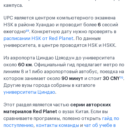
кампуса.
UPC является центром компьютерного экзамена
HSK в районе Хуандао и проводит более
6
сессий
ежегодно
⁶⁹
. Конкретную дату нужно проверять в
расписании HSK от Red Planet
. По данным
университета, в центре проводятся HSK и HSKK.
Из аэропорта Циндао Цзяодун до университета
около
60 км
. Официальный гид предлагает метро по
линиям 8 и 1 либо аэропортовый автобус, поездка на
котором занимает около
90 минут
и стоит
30 CNY
⁷⁰
.
Другие вузы города собраны в каталоге
университеты Циндао
.
Этот раздел является частью
серии авторских
материалов Red Planet
о вузах Китая. Если вы
сравниваете программы, полезно открыть
гайд по
поступлению
,
контакты команды
и
чат об учебе в