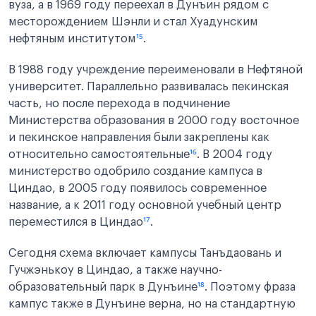
вуза, а в 1969 году переехал в Дунъин рядом с
месторождением Шэнли и стал Хуадунским
нефтяным институтом
¹⁵
.
В 1988 году учреждение переименовали в Нефтяной
университет. Параллельно развивалась пекинская
часть, но после перехода в подчинение
Министерства образования в 2000 году восточное
и пекинское направления были закреплены как
относительно самостоятельные
¹⁶
. В 2004 году
министерство одобрило создание кампуса в
Циндао, в 2005 году появилось современное
название, а к 2011 году основной учебный центр
переместился в Циндао
¹⁷
.
Сегодня схема включает кампусы Танъдаовань и
Гучжэнькоу в Циндао, а также научно-
образовательный парк в Дунъине
¹⁸
. Поэтому фраза
кампус также в Дунъине верна, но на стандартную