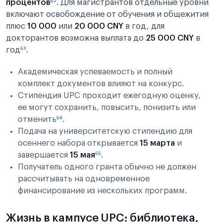
процентов
⁶²
. Для магистрантов отдельные уровни
включают освобождение от обучения и общежития
плюс
10 000
или
20 000 CNY
в год, для
докторантов возможна выплата до
25 000 CNY
в
год
⁶³
.
Академическая успеваемость и полный
комплект документов влияют на конкурс.
Стипендия UPC проходит ежегодную оценку,
ее могут сохранить, повысить, понизить или
отменить
⁶⁴
.
Подача на университетскую стипендию для
осеннего набора открывается
15 марта
и
завершается
15 мая
⁶⁵
.
Получатель одного гранта обычно не должен
рассчитывать на одновременное
финансирование из нескольких программ.
Жизнь в кампусе UPC: библиотека,