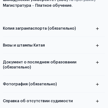
Магистратура
–
Платное обучение
.
Копия загранпаспорта (обязательно)
с разворотом или страницей
паспорта
Визы и штампы Китая
Документ о последнем образовании
(обязательно)
Фотография (обязательно)
Подробная информация о том, какие документы
электронную
необходимы для школьников, студентов и
Справка об отсутствии судимости
абитуриентов, изложена в статье.