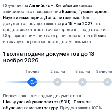
Обучение на
Английском
,
Китайском
языках в
зависимости от направлений
Бизнес
,
Гуманитарное
,
Наука и инженерия
,
Дополнительные
. Подача
документов осуществляется
до 15 мая 2027
, что
предоставляет достаточное время для подготовки.
Обращаем внимание на ограничение квоты в
5 мест
и текущую ограниченность доступных мест.
1 волна подачи документов до 13
ноября 2026
1 волна
2 волна
3 волна
Зачисле
Первая волна для подачи документов в
Шаньдунский университет (SDU)
-
Платное
обучение
на
магистратуру
. Предоставляет 100%