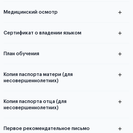
скан не
Медицинский осмотр
принимаются
из России
электронная справка
Сертификат о владении языком
Для примеров заполнения и пустых
бланков ознакомьтесь с статьей
План обучения
Копия паспорта матери (для
несовершеннолетних)
Подробнее о составлении плана
можно узнать в статье
Копия паспорта отца (для
несовершеннолетних)
Подробнее о требованиях и условиях
выезда
Первое рекомендательное письмо