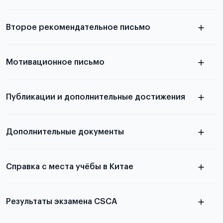
Подробнее о требованиях и условиях
Второе рекомендательное письмо
выезда
узнать из статьи с образцом
Мотивационное письмо
письма
узнать из статьи с образцом
Публикации и дополнительные достижения
письма
Подробнее
о том, как составить письмо, можно узнать в
Дополнительные документы
статье
Справка с места учёбы в Китае
Результаты экзамена CSCA