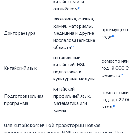
китайском или
английском
⁴¹
экономика, физика,
химия, материалы,
преимуществе
Докторантура
медицина и другие
года
⁴⁴
исследовательские
области
⁴³
интенсивный
семестр или у
китайский, HSK-
Китайский язык
год, 9 000 CN
подготовка и
семестр
⁴⁵
культурные модули
китайский,
семестр или у
Подготовительная
профильный язык,
год, до 22 00
программа
математика или
в год
⁴⁶
химия
Для китайскоязычной траектории нельзя
переносить один порог HSK на все конкурсы. Для