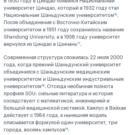
В 1930 году в Циндао появился Национальный
университет Циндао, который в 1932 году стал
Национальным Шаньдунским университетом
¹⁶
.
После объединения с Восточно-Китайским
университетом в 1951 году сохранилось название
Shandong University, а в 1958 году университет
вернулся из Циндао в Цзинань
¹⁷
.
Современная структура сложилась 22 июля 2000
года, когда прежний Шаньдунский университет
объединился с Шаньдунским медицинским
университетом и Шаньдунским индустриальным
университетом
¹⁸
. Отсюда необычная полнота
профиля SDU: сильные литература и история
соседствуют с математикой, инженерией и
большой медицинской системой. Кампус в Вэйхае
действует с 1984 года, а нынешняя модель
описывается формулой один университет, три
города, восемь кампусов
¹⁹
.