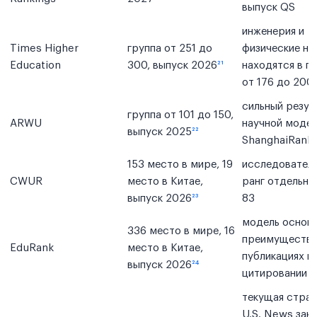
выпуск QS
инженерия и
Times Higher
группа от 251 до
физические на
Education
300, выпуск 2026
²¹
находятся в г
от 176 до 200
сильный резул
группа от 101 до 150,
ARWU
научной моде
выпуск 2025
²²
ShanghaiRanki
153 место в мире, 19
исследовател
CWUR
место в Китае,
ранг отдельно
выпуск 2026
²³
83
модель основ
336 место в мире, 16
преимуществе
EduRank
место в Китае,
публикациях и
выпуск 2026
²⁴
цитировании
текущая стра
U.S. News зак