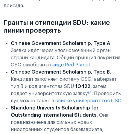
приезда.
Гранты и стипендии SDU: какие
линии проверять
Chinese Government Scholarship, Type A.
Заявка идёт через уполномоченный орган
страны кандидата. Общий принцип покрытия
CSC разобран в
гайде Red Planet
.
Chinese Government Scholarship, Type B.
Кандидат заполняет систему CSC, выбирает
тип B и код агентства SDU
10422
, затем
подаёт университетскую заявку
⁶³
. Проверить
вуз можно также в
списке университетов CSC
.
Shandong University Scholarship for
Outstanding International Students.
Она
предназначена для сильных новых
иностранных студентов бакалавриата,