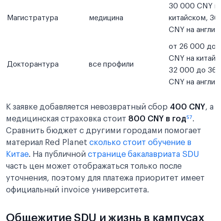
30 000 CNY н
Магистратура
медицина
китайском, 36
CNY на англий
от 26 000 до 
CNY на китайс
Докторантура
все профили
32 000 до 36
CNY на англий
К заявке добавляется невозвратный сбор
400 CNY
, а
медицинская страховка стоит
800 CNY в год
⁵⁷
.
Сравнить бюджет с другими городами помогает
материал Red Planet
сколько стоит обучение в
Китае
. На публичной
странице бакалавриата SDU
часть цен может отображаться только после
уточнения, поэтому для платежа приоритет имеет
официальный invoice университета.
Общежитие SDU и жизнь в кампусах