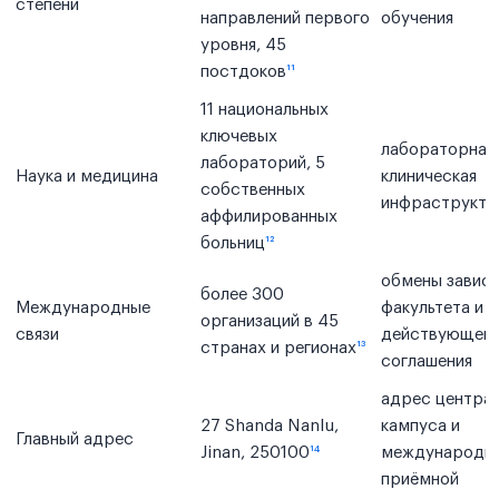
степени
направлений первого
обучения
уровня, 45
постдоков
¹¹
11 национальных
ключевых
лабораторная 
лабораторий, 5
Наука и медицина
клиническая
собственных
инфраструкту
аффилированных
больниц
¹²
обмены завися
более 300
Международные
факультета и
организаций в 45
связи
действующег
странах и регионах
¹³
соглашения
адрес центра
27 Shanda Nanlu,
кампуса и
Главный адрес
Jinan, 250100
¹⁴
международн
приёмной