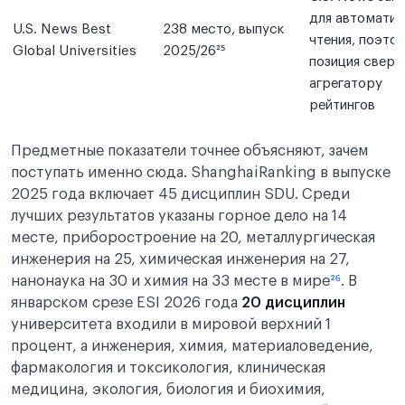
для автоматич
U.S. News Best
238 место, выпуск
чтения, поэто
Global Universities
2025/26²⁵
позиция свере
агрегатору
рейтингов
Предметные показатели точнее объясняют, зачем
поступать именно сюда. ShanghaiRanking в выпуске
2025 года включает 45 дисциплин SDU. Среди
лучших результатов указаны горное дело на 14
месте, приборостроение на 20, металлургическая
инженерия на 25, химическая инженерия на 27,
нанонаука на 30 и химия на 33 месте в мире
²⁶
. В
январском срезе ESI 2026 года
20 дисциплин
университета входили в мировой верхний 1
процент, а инженерия, химия, материаловедение,
фармакология и токсикология, клиническая
медицина, экология, биология и биохимия,