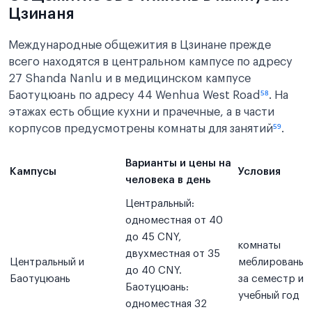
Цзинаня
Международные общежития в Цзинане прежде
всего находятся в центральном кампусе по адресу
27 Shanda Nanlu и в медицинском кампусе
Баотуцюань по адресу 44 Wenhua West Road
⁵⁸
. На
этажах есть общие кухни и прачечные, а в части
корпусов предусмотрены комнаты для занятий
⁵⁹
.
Варианты и цены на
Кампусы
Условия
человека в день
Центральный:
одноместная от 40
до 45 CNY,
комнаты
двухместная от 35
Центральный и
меблированы, 
до 40 CNY.
Баотуцюань
за семестр ил
Баотуцюань:
учебный год
одноместная 32