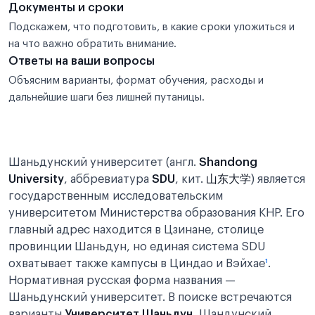
Документы и сроки
Подскажем, что подготовить, в какие сроки уложиться и
на что важно обратить внимание.
Ответы на ваши вопросы
Объясним варианты, формат обучения, расходы и
дальнейшие шаги без лишней путаницы.
Шаньдунский университет (англ.
Shandong
University
, аббревиатура
SDU
, кит.
山东大学
) является
государственным исследовательским
университетом Министерства образования КНР. Его
главный адрес находится в Цзинане, столице
провинции Шаньдун, но единая система SDU
охватывает также кампусы в Циндао и Вэйхае
¹
.
Нормативная русская форма названия —
Шаньдунский университет. В поиске встречаются
варианты
Университет Шаньдун
, Шандунский