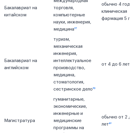
международная
обычно 4 года
Бакалавриат на
торговля,
клиническая
китайском
компьютерные
фармация 5 ле
науки, инженерия,
медицина
³⁷
туризм,
механическая
инженерия,
Бакалавриат на
интеллектуальное
от 4 до 6 лет
⁴⁰
английском
производство,
медицина,
стоматология,
сестринское дело
³⁹
гуманитарные,
экономические,
инженерные и
обычно от 2 д
Магистратура
медицинские
лет
⁴²
программы на