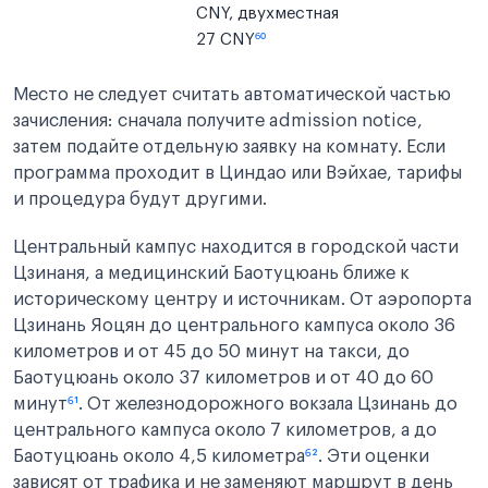
CNY, двухместная
27 CNY
⁶⁰
Место не следует считать автоматической частью
зачисления: сначала получите admission notice,
затем подайте отдельную заявку на комнату. Если
программа проходит в Циндао или Вэйхае, тарифы
и процедура будут другими.
Центральный кампус находится в городской части
Цзинаня, а медицинский Баотуцюань ближе к
историческому центру и источникам. От аэропорта
Цзинань Яоцян до центрального кампуса около 36
километров и от 45 до 50 минут на такси, до
Баотуцюань около 37 километров и от 40 до 60
минут
⁶¹
. От железнодорожного вокзала Цзинань до
центрального кампуса около 7 километров, а до
Баотуцюань около 4,5 километра
⁶²
. Эти оценки
зависят от трафика и не заменяют маршрут в день