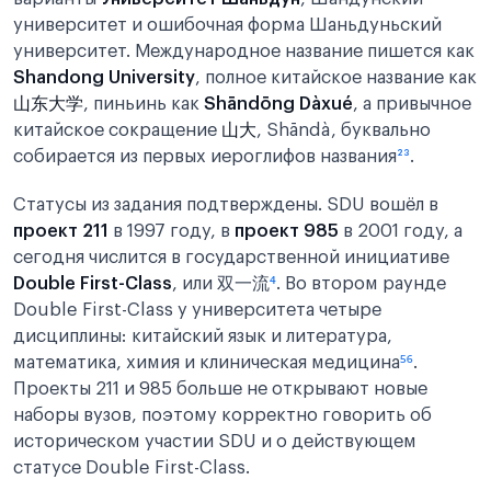
университет и ошибочная форма Шаньдуньский
университет. Международное название пишется как
Shandong University
, полное китайское название как
山东大学
, пиньинь как
Shāndōng Dàxué
, а привычное
китайское сокращение
山大
, Shāndà, буквально
собирается из первых иероглифов названия
²
³
.
Статусы из задания подтверждены. SDU вошёл в
проект 211
в 1997 году, в
проект 985
в 2001 году, а
сегодня числится в государственной инициативе
Double First-Class
, или 双一流
⁴
. Во втором раунде
Double First-Class у университета четыре
дисциплины: китайский язык и литература,
математика, химия и клиническая медицина
⁵
⁶
.
Проекты 211 и 985 больше не открывают новые
наборы вузов, поэтому корректно говорить об
историческом участии SDU и о действующем
статусе Double First-Class.