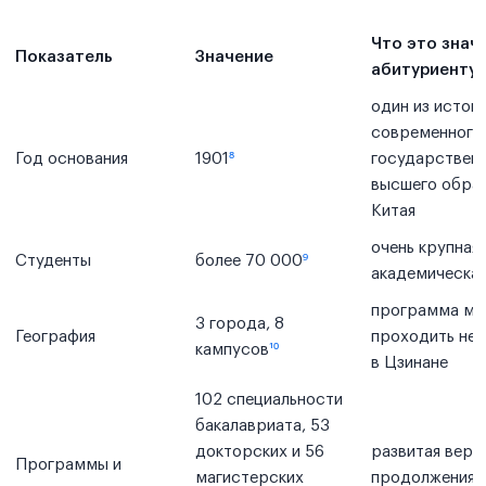
Что это знач
Показатель
Значение
абитуриенту
один из исток
современного
Год основания
1901
⁸
государствен
высшего обра
Китая
очень крупная
Студенты
более 70 000
⁹
академическа
программа мо
3 города, 8
География
проходить не 
кампусов
¹⁰
в Цзинане
102 специальности
бакалавриата, 53
докторских и 56
развитая верт
Программы и
магистерских
продолжения