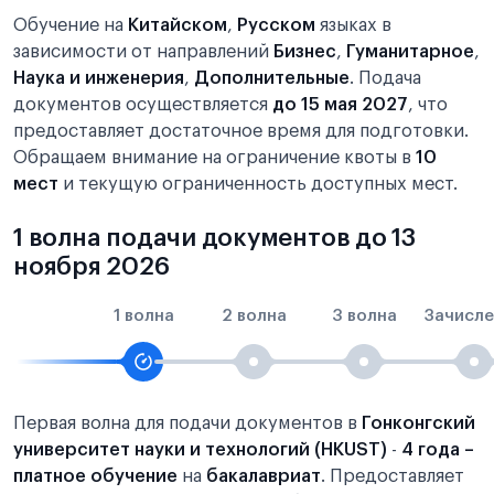
Обучение на
Китайском
,
Русском
языках в
зависимости от направлений
Бизнес
,
Гуманитарное
,
Наука и инженерия
,
Дополнительные
. Подача
документов осуществляется
до 15 мая 2027
, что
предоставляет достаточное время для подготовки.
Обращаем внимание на ограничение квоты в
10
мест
и текущую ограниченность доступных мест.
1 волна подачи документов до 13
ноября 2026
1 волна
2 волна
3 волна
Зачисле
Первая волна для подачи документов в
Гонконгский
университет науки и технологий (HKUST)
-
4 года –
платное обучение
на
бакалавриат
. Предоставляет