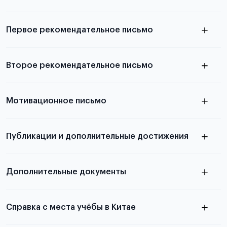
Подробнее о требованиях и условиях
выезда
Первое рекомендательное письмо
Подробнее о требованиях и условиях
Второе рекомендательное письмо
выезда
узнать из статьи с образцом
Мотивационное письмо
письма
узнать из статьи с образцом
Публикации и дополнительные достижения
письма
Подробнее
о том, как составить письмо, можно узнать в
Дополнительные документы
статье
Справка с места учёбы в Китае