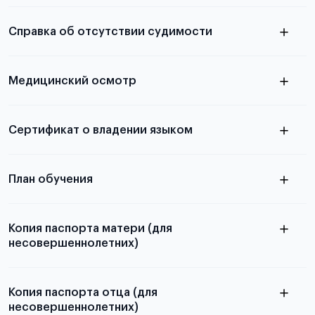
электронную
необходимы для школьников, студентов и
Справка об отсутствии судимости
абитуриентов, изложена в статье.
скан не
Медицинский осмотр
принимаются
из России
электронная справка
Сертификат о владении языком
Для примеров заполнения и пустых
бланков ознакомьтесь с статьей
План обучения
Копия паспорта матери (для
несовершеннолетних)
Подробнее о составлении плана
можно узнать в статье
Копия паспорта отца (для
несовершеннолетних)