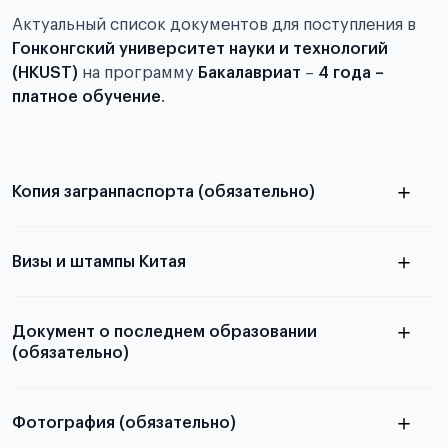
Актуальный список документов для поступления в
Гонконгский университет науки и технологий
(HKUST)
на программу
Бакалавриат
–
4 года –
платное обучение
.
Копия загранпаспорта (обязательно)
с разворотом или страницей
паспорта
Визы и штампы Китая
Документ о последнем образовании
(обязательно)
Фотография (обязательно)
Подробная информация о том, какие документы