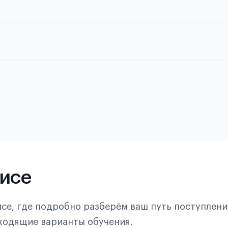
в статье справка с места учёбы в
Подробнее об экзамене CSCA
фисе
се, где подробно разберём ваш путь поступлени
дходящие варианты обучения.