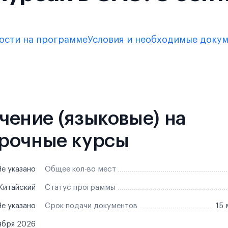
ости на программе
Условия и необходимые доку
учение (языковые) на
рочные курсы
е указано
Общее кол-во мест
Китайский
Статус программы
е указано
Срок подачи документов
15 
ября 2026