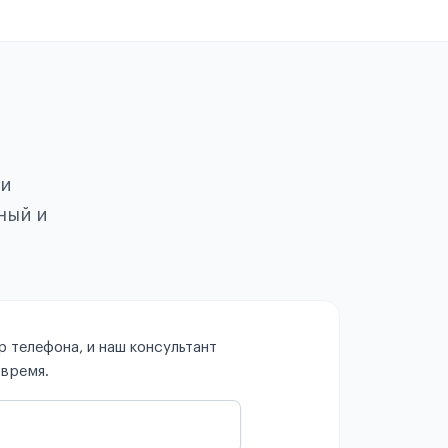
ои
ный и
 телефона, и наш консультант
 время.