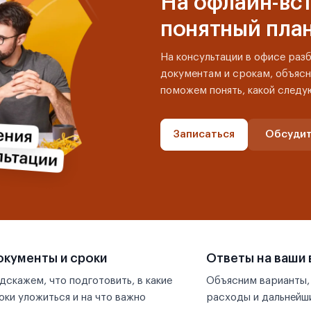
На офлайн-вст
понятный пла
На консультации в офисе раз
документам и срокам, объясн
поможем понять, какой следу
Записаться
Обсудит
кументы и сроки
Ответы на ваши
дскажем, что подготовить, в какие
Объясним варианты,
оки уложиться и на что важно
расходы и дальнейши