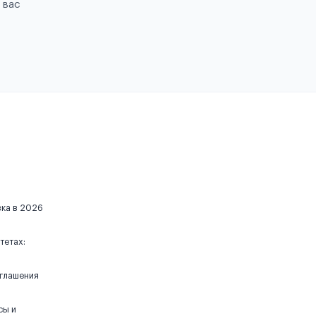
 вас
вка в 2026
тетах:
иглашения
сы и