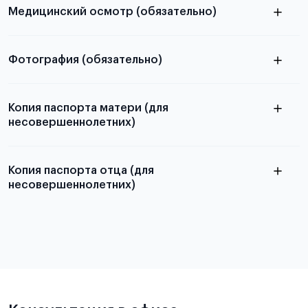
Медицинский осмотр (обязательно)
из России
электронная справка
Фотография (обязательно)
Для примеров заполнения и пустых
бланков ознакомьтесь с статьей
электронную
Копия паспорта матери (для
несовершеннолетних)
скан не
принимаются
Копия паспорта отца (для
несовершеннолетних)
Подробнее о требованиях и условиях
выезда
Подробнее о требованиях и условиях
выезда