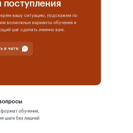
н поступления
берём вашу ситуацию, подскажем по
им возможные варианты обучения и
ющий шаг сделать именно вам.
ь в чате
 вопросы
 формат обучения,
е шаги без лишней