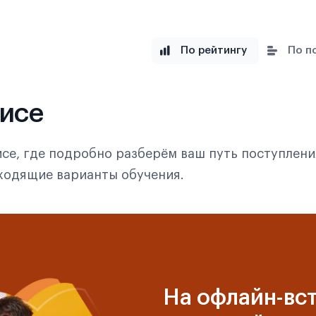
По рейтингу
По п
фисе
се, где подробно разберём ваш путь поступлени
дходящие варианты обучения.
На офлайн-вст