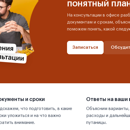
понятный пла
На консультации в офисе раз
документам и срокам, объясн
поможем понять, какой следу
Записаться
Обсудит
кументы и сроки
Ответы на ваши
дскажем, что подготовить, в какие
Объясним варианты,
оки уложиться и на что важно
расходы и дальнейши
ратить внимание.
путаницы.