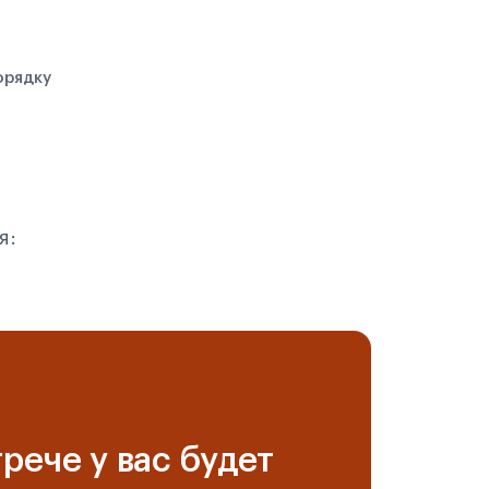
орядку
я:
рече у вас будет