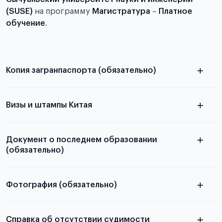
(SUSE)
на программу
Магистратура
–
Платное
обучение
.
Копия загранпаспорта (обязательно)
с разворотом или страницей
паспорта
Визы и штампы Китая
Документ о последнем образовании
(обязательно)
Фотография (обязательно)
Подробная информация о том, какие документы
электронную
необходимы для школьников, студентов и
Справка об отсутствии судимости
абитуриентов, изложена в статье.