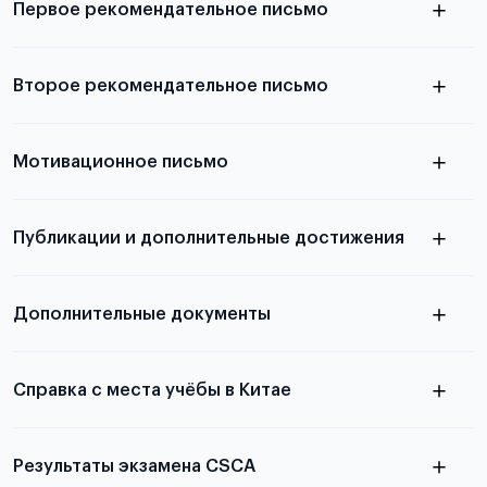
Первое рекомендательное письмо
Подробнее о требованиях и условиях
Второе рекомендательное письмо
выезда
узнать из статьи с образцом
Мотивационное письмо
письма
узнать из статьи с образцом
Публикации и дополнительные достижения
письма
Подробнее
о том, как составить письмо, можно узнать в
Дополнительные документы
статье
Справка с места учёбы в Китае
Результаты экзамена CSCA