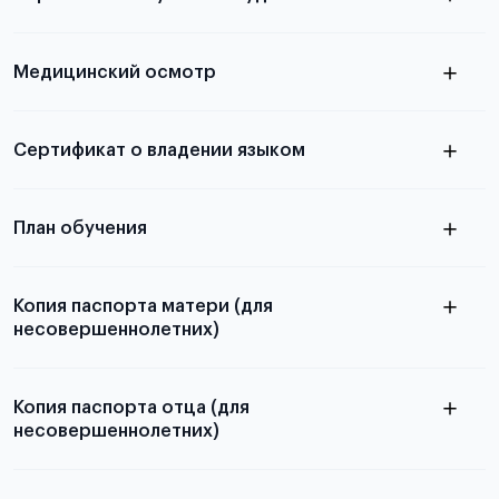
скан не
Медицинский осмотр
принимаются
из России
электронная справка
Сертификат о владении языком
Для примеров заполнения и пустых
бланков ознакомьтесь с статьей
План обучения
Копия паспорта матери (для
несовершеннолетних)
Подробнее о составлении плана
можно узнать в статье
Копия паспорта отца (для
несовершеннолетних)
Подробнее о требованиях и условиях
выезда