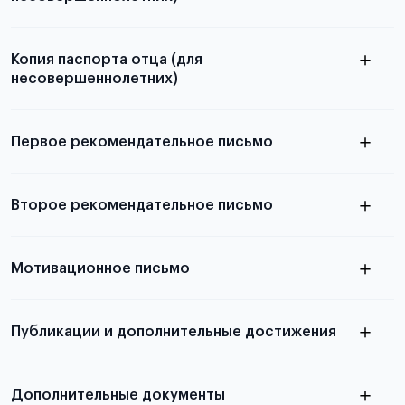
Подробнее о составлении плана
можно узнать в статье
Копия паспорта отца (для
несовершеннолетних)
Подробнее о требованиях и условиях
выезда
Первое рекомендательное письмо
Подробнее о требованиях и условиях
Второе рекомендательное письмо
выезда
узнать из статьи с образцом
Мотивационное письмо
письма
узнать из статьи с образцом
Публикации и дополнительные достижения
письма
Подробнее
о том, как составить письмо, можно узнать в
Дополнительные документы
статье