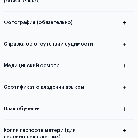
(обязательно)
Фотография (обязательно)
Подробная информация о том, какие документы
электронную
необходимы для школьников, студентов и
Справка об отсутствии судимости
абитуриентов, изложена в статье.
скан не
Медицинский осмотр
принимаются
из России
электронная справка
Сертификат о владении языком
Для примеров заполнения и пустых
бланков ознакомьтесь с статьей
План обучения
Копия паспорта матери (для
несовершеннолетних)