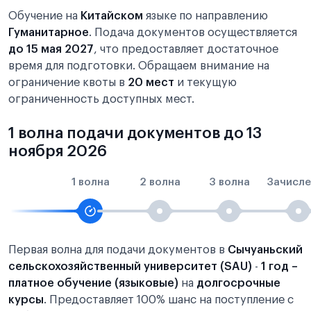
Обучение на
Китайском
языке по направлению
Гуманитарное
. Подача документов осуществляется
до 15 мая 2027
, что предоставляет достаточное
время для подготовки. Обращаем внимание на
ограничение квоты в
20 мест
и текущую
ограниченность доступных мест.
1 волна подачи документов до 13
ноября 2026
1 волна
2 волна
3 волна
Зачисле
Первая волна для подачи документов в
Сычуаньский
сельскохозяйственный университет (SAU)
-
1 год –
платное обучение (языковые)
на
долгосрочные
курсы
. Предоставляет 100% шанс на поступление с