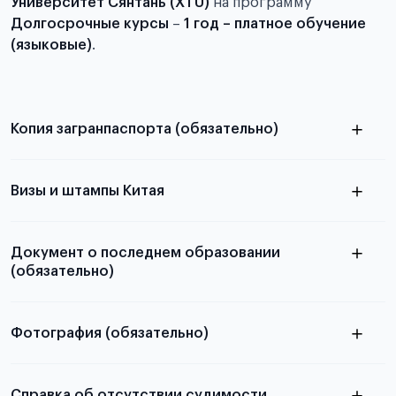
Университет Сянтань (XTU)
на программу
Долгосрочные курсы
–
1 год – платное обучение
(языковые)
.
Копия загранпаспорта (обязательно)
с разворотом или страницей
паспорта
Визы и штампы Китая
Документ о последнем образовании
(обязательно)
Фотография (обязательно)
Подробная информация о том, какие документы
электронную
необходимы для школьников, студентов и
Справка об отсутствии судимости