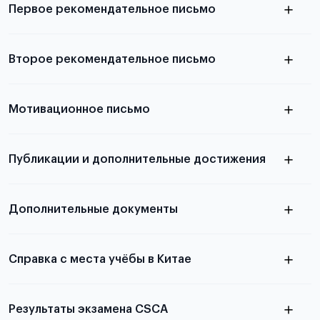
Первое рекомендательное письмо
Подробнее о требованиях и условиях
Второе рекомендательное письмо
выезда
узнать из статьи с образцом
Мотивационное письмо
письма
узнать из статьи с образцом
Публикации и дополнительные достижения
письма
Подробнее
о том, как составить письмо, можно узнать в
Дополнительные документы
статье
Справка с места учёбы в Китае
Результаты экзамена CSCA