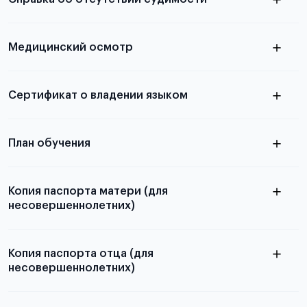
абитуриентов, изложена в статье.
скан не
Медицинский осмотр
принимаются
из России
электронная справка
Сертификат о владении языком
Для примеров заполнения и пустых
бланков ознакомьтесь с статьей
План обучения
Копия паспорта матери (для
несовершеннолетних)
Подробнее о составлении плана
можно узнать в статье
Копия паспорта отца (для
несовершеннолетних)
Подробнее о требованиях и условиях
выезда