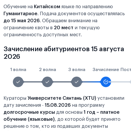
Обучение на
Китайском
языке по направлению
Гуманитарное
. Подача документов осуществлялась
до 15 мая 2026
. Обращаем внимание на
ограничение квоты в
20 мест
и текущую
ограниченность доступных мест.
Зачисление абитуриентов 15 августа
2026
1 волна
2 волна
3 волна
Зачисление
Пос
Кураторы
Университете Сянтань (XTU)
установили
дату зачисления -
15.08.2026
на программу
долгосрочные курсы
для основы
1 год – платное
обучение (языковые)
, до которой будет принято
решение о том, кто из подавших документы