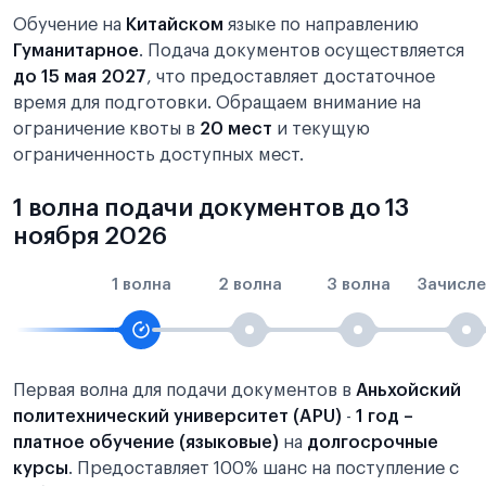
Обучение на
Китайском
языке по направлению
Гуманитарное
. Подача документов осуществляется
до 15 мая 2027
, что предоставляет достаточное
время для подготовки. Обращаем внимание на
ограничение квоты в
20 мест
и текущую
ограниченность доступных мест.
1 волна подачи документов до 13
ноября 2026
1 волна
2 волна
3 волна
Зачисле
Первая волна для подачи документов в
Аньхойский
политехнический университет (APU)
-
1 год –
платное обучение (языковые)
на
долгосрочные
курсы
. Предоставляет 100% шанс на поступление с