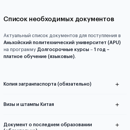
Список необходимых документов
Актуальный список документов для поступления в
Аньхойский политехнический университет (APU)
на программу
Долгосрочные курсы
–
1 год –
платное обучение (языковые)
.
Копия загранпаспорта (обязательно)
с разворотом или страницей
паспорта
Визы и штампы Китая
Документ о последнем образовании