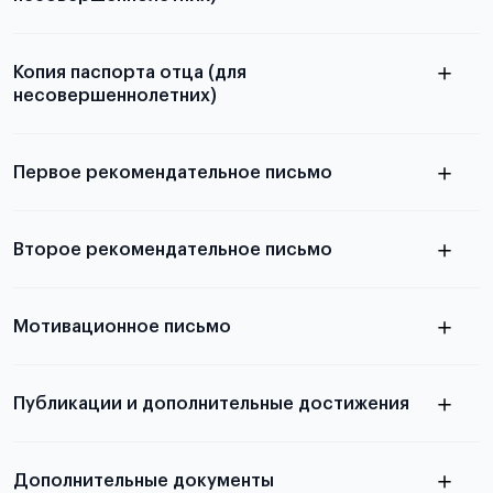
Подробнее о составлении плана
можно узнать в статье
Копия паспорта отца (для
несовершеннолетних)
Подробнее о требованиях и условиях
выезда
Первое рекомендательное письмо
Подробнее о требованиях и условиях
Второе рекомендательное письмо
выезда
узнать из статьи с образцом
Мотивационное письмо
письма
узнать из статьи с образцом
Публикации и дополнительные достижения
письма
Подробнее
о том, как составить письмо, можно узнать в
Дополнительные документы
статье