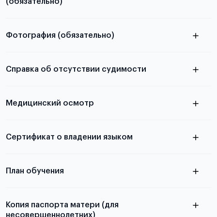
(обязательно)
Фотография (обязательно)
Подробная информация о том, какие документы
электронную
необходимы для школьников, студентов и
Справка об отсутствии судимости
абитуриентов, изложена в статье.
скан не
Медицинский осмотр
принимаются
из России
электронная справка
Сертификат о владении языком
Для примеров заполнения и пустых
бланков ознакомьтесь с статьей
План обучения
Копия паспорта матери (для
несовершеннолетних)