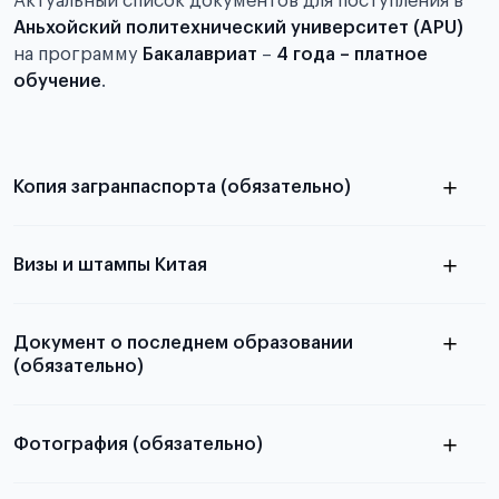
Актуальный список документов для поступления в
Аньхойский политехнический университет (APU)
на программу
Бакалавриат
–
4 года – платное
обучение
.
Копия загранпаспорта (обязательно)
с разворотом или страницей
паспорта
Визы и штампы Китая
Документ о последнем образовании
(обязательно)
Фотография (обязательно)
Подробная информация о том, какие документы
электронную
необходимы для школьников, студентов и