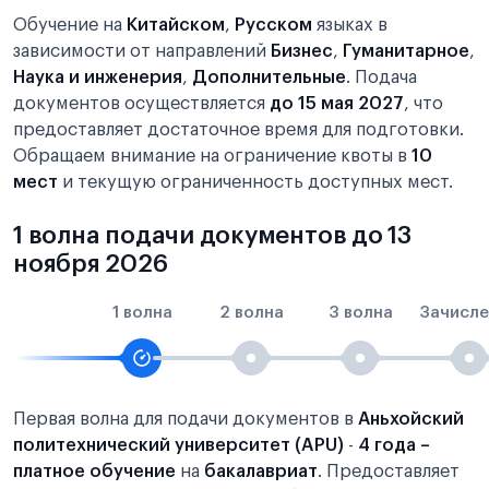
Обучение на
Китайском
,
Русском
языках в
зависимости от направлений
Бизнес
,
Гуманитарное
,
Наука и инженерия
,
Дополнительные
. Подача
документов осуществляется
до 15 мая 2027
, что
предоставляет достаточное время для подготовки.
Обращаем внимание на ограничение квоты в
10
мест
и текущую ограниченность доступных мест.
1 волна подачи документов до 13
ноября 2026
1 волна
2 волна
3 волна
Зачисле
Первая волна для подачи документов в
Аньхойский
политехнический университет (APU)
-
4 года –
платное обучение
на
бакалавриат
. Предоставляет