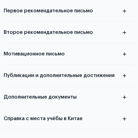
выезда
Первое рекомендательное письмо
Подробнее о требованиях и условиях
Второе рекомендательное письмо
выезда
узнать из статьи с образцом
Мотивационное письмо
письма
узнать из статьи с образцом
Публикации и дополнительные достижения
письма
Подробнее
о том, как составить письмо, можно узнать в
Дополнительные документы
статье
Справка с места учёбы в Китае