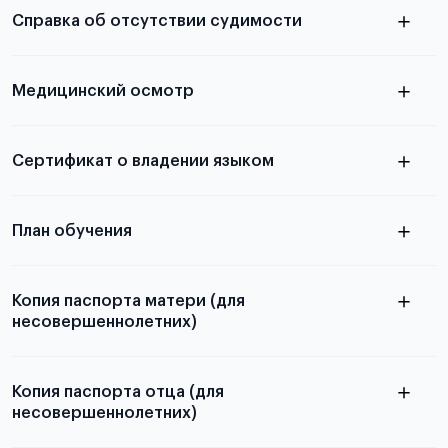
Справка об отсутствии судимости
абитуриентов, изложена в статье.
скан не
Медицинский осмотр
принимаются
из России
электронная справка
Сертификат о владении языком
Для примеров заполнения и пустых
бланков ознакомьтесь с статьей
План обучения
Копия паспорта матери (для
несовершеннолетних)
Подробнее о составлении плана
можно узнать в статье
Копия паспорта отца (для
несовершеннолетних)
Подробнее о требованиях и условиях