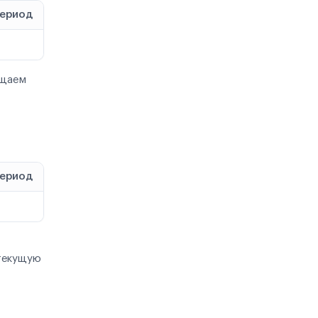
период
ащаем
период
текущую