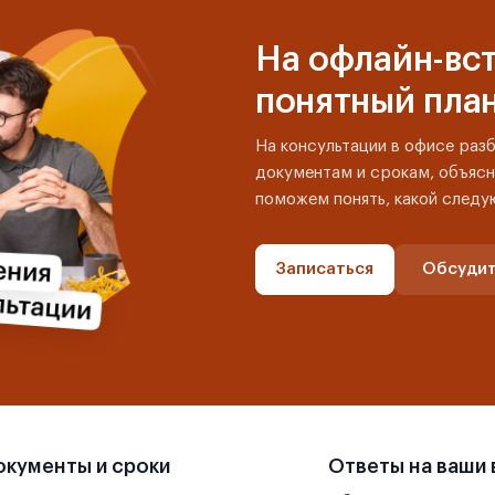
На офлайн-вст
понятный пла
На консультации в офисе раз
документам и срокам, объясн
поможем понять, какой следу
Записаться
Обсудит
кументы и сроки
Ответы на ваши