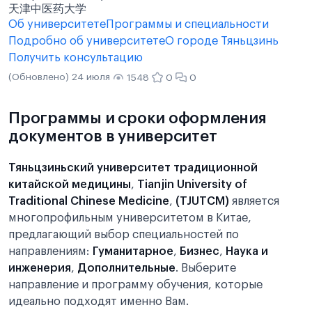
天津中医药大学
Об университете
Программы и специальности
Подробно об университете
О городе Тяньцзинь
Получить консультацию
(Обновлено) 24 июля
1548
0
0
Программы и сроки оформления
документов в университет
Тяньцзиньский университет традиционной
китайской медицины
,
Tianjin University of
Traditional Chinese Medicine
,
(TJUTCM)
является
многопрофильным университетом в Китае,
предлагающий выбор специальностей по
направлениям:
Гуманитарное
,
Бизнес
,
Наука и
инженерия
,
Дополнительные
. Выберите
направление и программу обучения, которые
идеально подходят именно Вам.