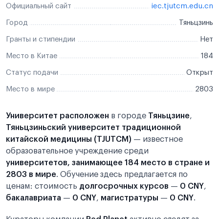
Официальный сайт
iec.tjutcm.edu.cn
Город
Тяньцзинь
Гранты и стипендии
Нет
Место в Китае
184
Статус подачи
Открыт
Место в мире
2803
Университет расположен
в городе
Тяньцзине
,
Тяньцзиньский университет традиционной
китайской медицины (TJUTCM)
— известное
образовательное учреждение среди
университетов, занимающее 184 место в стране и
2803 в мире
. Обучение здесь предлагается по
ценам: стоимость
долгосрочных курсов
—
0 CNY
,
бакалавриата
—
0 CNY
,
магистратуры
—
0 CNY
.