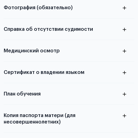
Фотография (обязательно)
Подробная информация о том, какие документы
электронную
необходимы для школьников, студентов и
Справка об отсутствии судимости
абитуриентов, изложена в статье.
скан не
Медицинский осмотр
принимаются
из России
электронная справка
Сертификат о владении языком
Для примеров заполнения и пустых
бланков ознакомьтесь с статьей
План обучения
Копия паспорта матери (для
несовершеннолетних)
Подробнее о составлении плана
можно узнать в статье