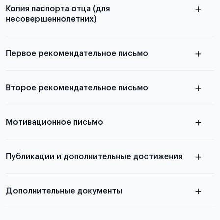
Копия паспорта отца (для
несовершеннолетних)
Подробнее о требованиях и условиях
выезда
Первое рекомендательное письмо
Подробнее о требованиях и условиях
Второе рекомендательное письмо
выезда
узнать из статьи с образцом
Мотивационное письмо
письма
узнать из статьи с образцом
Публикации и дополнительные достижения
письма
Подробнее
о том, как составить письмо, можно узнать в
Дополнительные документы
статье