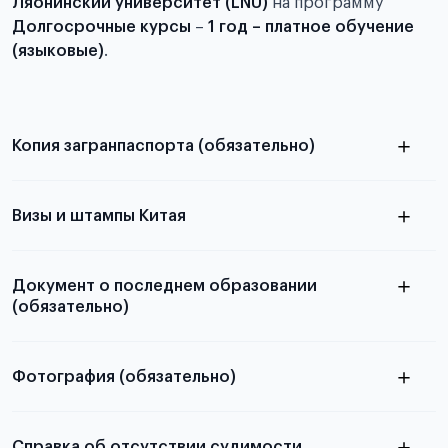
Ляонинский университет (LNU)
на программу
Долгосрочные курсы
–
1 год – платное обучение
(языковые)
.
Копия загранпаспорта (обязательно)
с разворотом или страницей
паспорта
Визы и штампы Китая
Документ о последнем образовании
(обязательно)
Фотография (обязательно)
Подробная информация о том, какие документы
электронную
необходимы для школьников, студентов и
Справка об отсутствии судимости