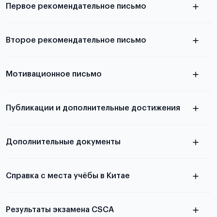
Первое рекомендательное письмо
Подробнее о требованиях и условиях
Второе рекомендательное письмо
выезда
узнать из статьи с образцом
Мотивационное письмо
письма
узнать из статьи с образцом
Публикации и дополнительные достижения
письма
Подробнее
о том, как составить письмо, можно узнать в
Дополнительные документы
статье
Справка с места учёбы в Китае
Результаты экзамена CSCA