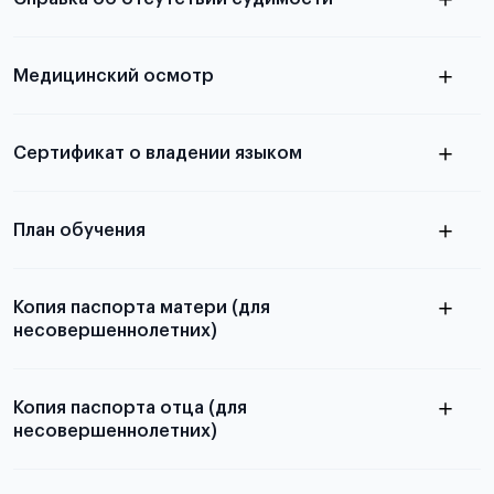
абитуриентов, изложена в статье.
скан не
Медицинский осмотр
принимаются
из России
электронная справка
Сертификат о владении языком
Для примеров заполнения и пустых
бланков ознакомьтесь с статьей
План обучения
Копия паспорта матери (для
несовершеннолетних)
Подробнее о составлении плана
можно узнать в статье
Копия паспорта отца (для
несовершеннолетних)
Подробнее о требованиях и условиях
выезда