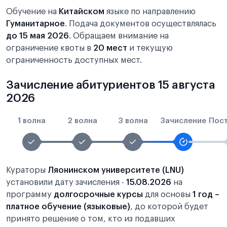
Обучение на
Китайском
языке по направлению
Гуманитарное
. Подача документов осуществлялась
до 15 мая 2026
. Обращаем внимание на
ограничение квоты в
20 мест
и текущую
ограниченность доступных мест.
Зачисление абитуриентов 15 августа
2026
1 волна
2 волна
3 волна
Зачисление
Пос
Кураторы
Ляонинском университете (LNU)
установили дату зачисления -
15.08.2026
на
программу
долгосрочные курсы
для основы
1 год –
платное обучение (языковые)
, до которой будет
принято решение о том, кто из подавших