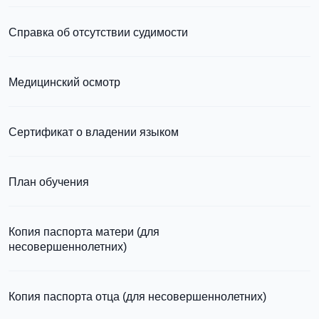
электронную
школьников, студентов и абитуриентов, изложена в
Справка об отсутствии судимости
статье.
скан не
Медицинский осмотр
из России
электронная
принимаются
справка
Для примеров заполнения и пустых бланков
Сертификат о владении языком
ознакомьтесь с статьей
План обучения
Копия паспорта матери (для
несовершеннолетних)
Подробнее о составлении плана можно
узнать в статье
Копия паспорта отца (для несовершеннолетних)
Подробнее