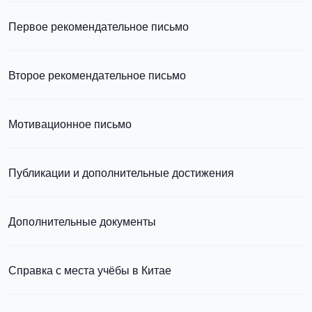
о требованиях и условиях выезда
Первое рекомендательное письмо
Подробнее
о требованиях и условиях выезда
Второе рекомендательное письмо
узнать из статьи с образцом письма
Мотивационное письмо
узнать из статьи с образцом письма
Публикации и дополнительные достижения
Подробнее о
том, как составить письмо, можно узнать в статье
Дополнительные документы
Справка с места учёбы в Китае