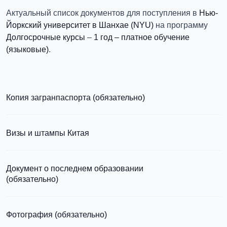
Актуальный список документов для поступления в
Нью-
Йоркский университет в Шанхае (NYU)
на программу
Долгосрочные курсы
–
1 год – платное обучение
(языковые)
.
Копия загранпаспорта (обязательно)
с разворотом или страницей
паспорта
Визы и штампы Китая
Документ о последнем образовании
(обязательно)
Фотография (обязательно)
Подробная
информация о том, какие документы необходимы для