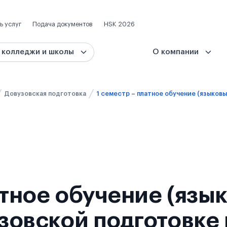
ь услуг
Подача документов
HSK 2026
 колледжи и школы
О компании
Довузовская подготовка
атное обучение (язы
узовской подготовке 