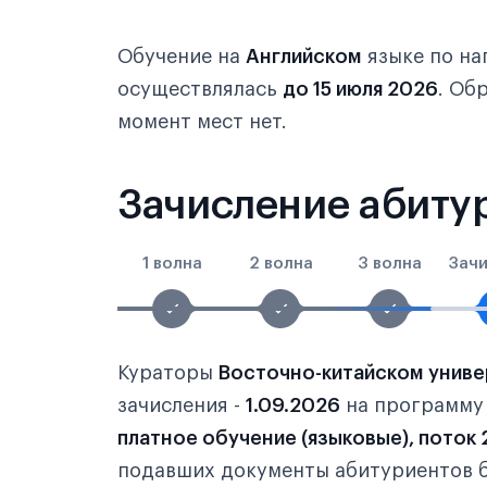
Обучение на
Английском
языке по н
осуществлялась
до 15 июля 2026
. Об
момент мест нет.
Зачисление абитур
1 волна
2 волна
3 волна
Зач
Кураторы
Восточно-китайском универ
зачисления -
1.09.2026
на программ
платное обучение (языковые), поток 
подавших документы абитуриентов б