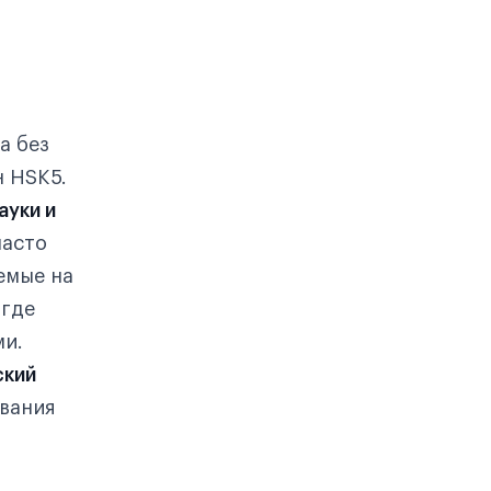
а без
н HSK5.
ауки и
часто
емые на
 где
ми.
ский
ования