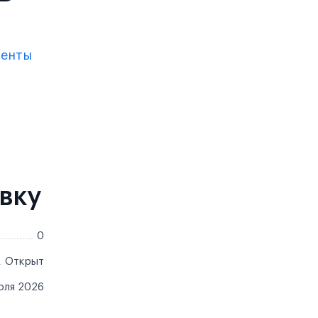
менты
вку
0
Открыт
юля 2026