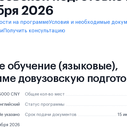
бря 2026
ости на программе
Условия и необходимые доку
ки
Получить консультацию
ое обучение (языковые),
мме довузовскую подгото
5000 CNY
Общее кол-во мест
нглийский
Статус программы
е указано
Срок подачи документов
15 и
ября 2026