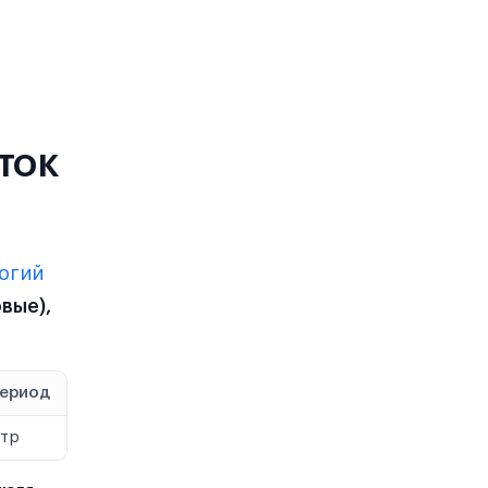
ток
логий
вые),
период
стр