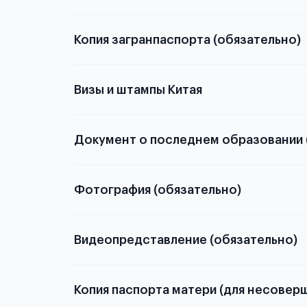
Копия загранпаспорта (обязательно)
Китае
с разворотом или странице
Визы и штампы Китая
Документ о последнем образовании 
о том, какие документы необходимы для школьн
Фотография (обязательно)
электронную
Видеопредставление (обязательно)
скан не
Копия паспорта матери (для несовер