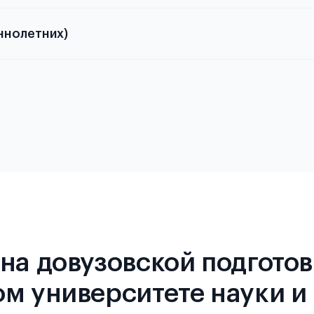
ннолетних)
 требованиях и условиях выезда
 требованиях и условиях выезда
на довузовской подготов
м университете науки и