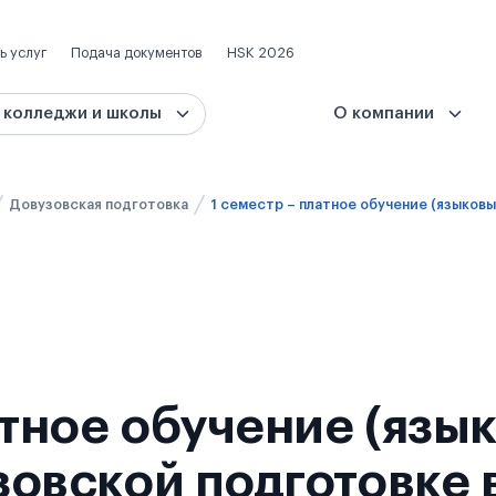
ь услуг
Подача документов
HSK 2026
 колледжи и школы
О компании
Довузовская подготовка
атное обучение (язы
узовской подготовке 