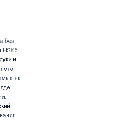
а без
н HSK5.
ауки и
часто
емые на
 где
ми.
ский
ования