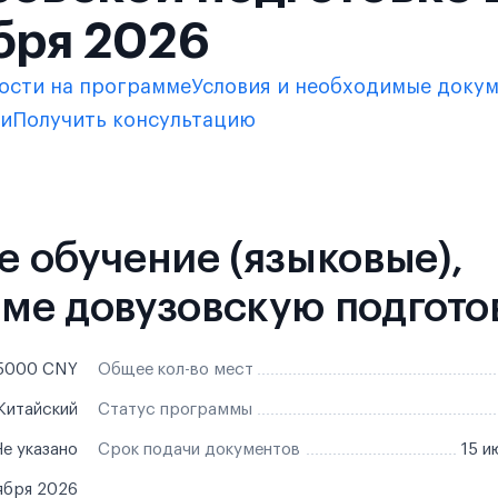
бря 2026
ости на программе
Условия и необходимые доку
ки
Получить консультацию
ое обучение (языковые),
мме довузовскую подгото
5000 CNY
Общее кол-во мест
Китайский
Статус программы
е указано
Срок подачи документов
15 и
ября 2026