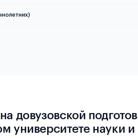
ннолетних)
 требованиях и условиях выезда
 требованиях и условиях выезда
на довузовской подготов
м университете науки и