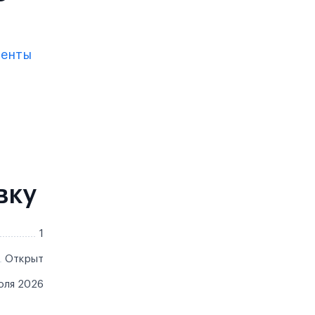
менты
вку
1
Открыт
юля 2026