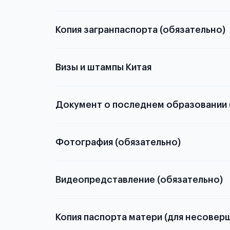
Копия загранпаспорта (обязательно)
Китае
с разворотом или странице
Визы и штампы Китая
Документ о последнем образовании 
о том, какие документы необходимы для школьн
Фотография (обязательно)
электронную
Видеопредставление (обязательно)
скан не
Копия паспорта матери (для несовер