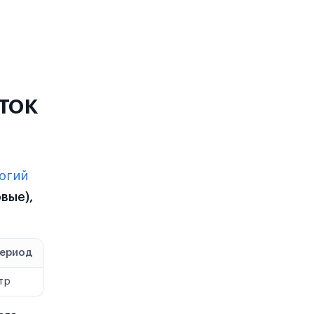
ток
логий
вые),
период
тр