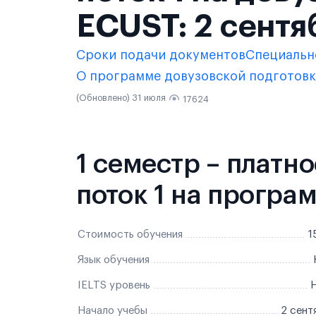
ECUST: 2 сентя
Сроки подачи документов
Специальн
О программе довузовской подготов
(Обновлено) 31 июля
17624
1 семестр – платн
поток 1 на програ
Стоимость обучения
1
Язык обучения
IELTS уровень
Н
Начало учебы
2 сент