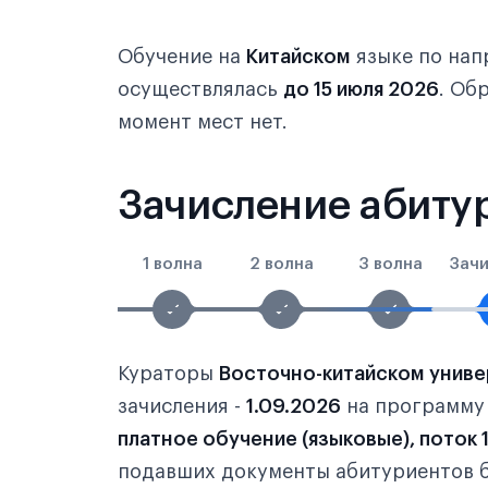
Обучение на
Китайском
языке по на
осуществлялась
до 15 июля 2026
. Об
момент мест нет.
Зачисление абитур
1 волна
2 волна
3 волна
Зач
Кураторы
Восточно-китайском универ
зачисления -
1.09.2026
на программ
платное обучение (языковые), поток 
подавших документы абитуриентов б