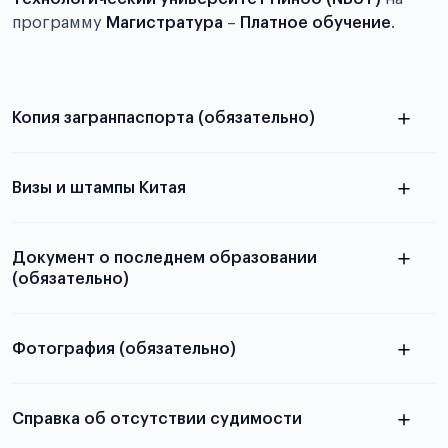
программу
Магистратура
–
Платное обучение
.
Копия загранпаспорта (обязательно)
с разворотом или страницей
паспорта
Визы и штампы Китая
Документ о последнем образовании
(обязательно)
Фотография (обязательно)
Подробная информация о том, какие документы
электронную
необходимы для школьников, студентов и
Справка об отсутствии судимости
абитуриентов, изложена в статье.