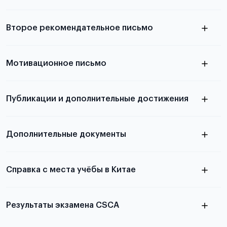
Подробнее о требованиях и условиях
Второе рекомендательное письмо
выезда
узнать из статьи с образцом
Мотивационное письмо
письма
узнать из статьи с образцом
Публикации и дополнительные достижения
письма
Подробнее
о том, как составить письмо, можно узнать в
Дополнительные документы
статье
Справка с места учёбы в Китае
Результаты экзамена CSCA