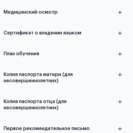
скан не
Медицинский осмотр
принимаются
из России
электронная справка
Сертификат о владении языком
Для примеров заполнения и пустых
бланков ознакомьтесь с статьей
План обучения
Копия паспорта матери (для
несовершеннолетних)
Подробнее о составлении плана
можно узнать в статье
Копия паспорта отца (для
несовершеннолетних)
Подробнее о требованиях и условиях
выезда
Первое рекомендательное письмо