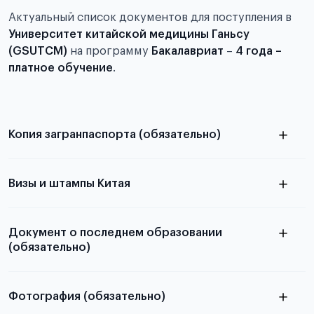
Актуальный список документов для поступления в
Университет китайской медицины Ганьсу
(GSUTCM)
на программу
Бакалавриат
–
4 года –
платное обучение
.
Копия загранпаспорта (обязательно)
с разворотом или страницей
паспорта
Визы и штампы Китая
Документ о последнем образовании
(обязательно)
Фотография (обязательно)
Подробная информация о том, какие документы