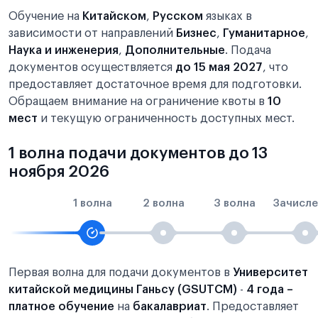
Обучение на
Китайском
,
Русском
языках в
зависимости от направлений
Бизнес
,
Гуманитарное
,
Наука и инженерия
,
Дополнительные
. Подача
документов осуществляется
до 15 мая 2027
, что
предоставляет достаточное время для подготовки.
Обращаем внимание на ограничение квоты в
10
мест
и текущую ограниченность доступных мест.
1 волна подачи документов до 13
ноября 2026
1 волна
2 волна
3 волна
Зачисле
Первая волна для подачи документов в
Университет
китайской медицины Ганьсу (GSUTCM)
-
4 года –
платное обучение
на
бакалавриат
. Предоставляет