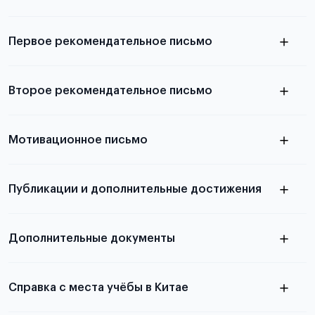
Подробнее о требованиях и условиях
выезда
Первое рекомендательное письмо
Подробнее о требованиях и условиях
Второе рекомендательное письмо
выезда
узнать из статьи с образцом
Мотивационное письмо
письма
узнать из статьи с образцом
Публикации и дополнительные достижения
письма
Подробнее
о том, как составить письмо, можно узнать в
Дополнительные документы
статье
Справка с места учёбы в Китае