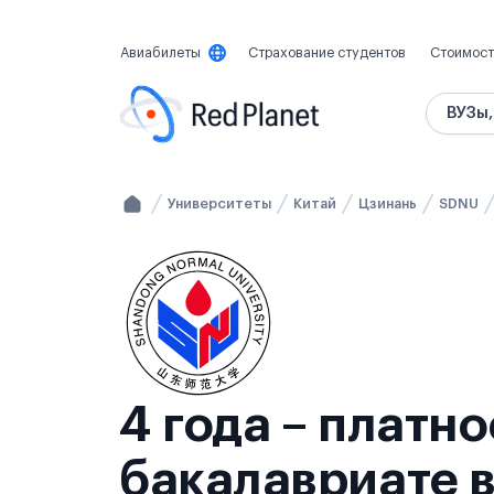
Авиабилеты
Страхование студентов
Стоимост
ВУЗы,
Университеты
Китай
Цзинань
SDNU
4 года – платн
бакалавриате в