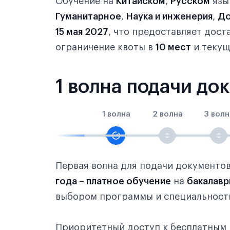
Обучение на
Китайском
,
Русском
язы
Гуманитарное
,
Наука и инженерия
,
До
15 мая 2027
, что предоставляет дос
ограничение квоты в
10 мест
и текущ
1 волна подачи до
1 волна
2 волна
3 волн
Первая волна для подачи документо
года – платное обучение
на
бакалавр
выбором программы и специальности
Приоритетный доступ к бесплатным 