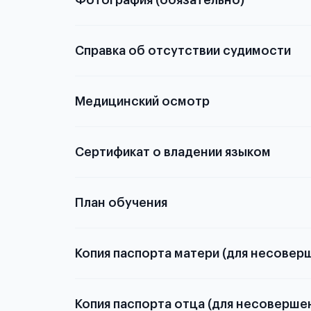
Фотография (обязательно)
электронную
Справка об отсутствии судимости
скан не
Медицинский осмотр
из России
элект
статьей
Сертификат о владении языком
План обучения
Копия паспорта матери (для несовер
Копия паспорта отца (для несоверше
Подробнее о