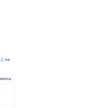
U)
на
период