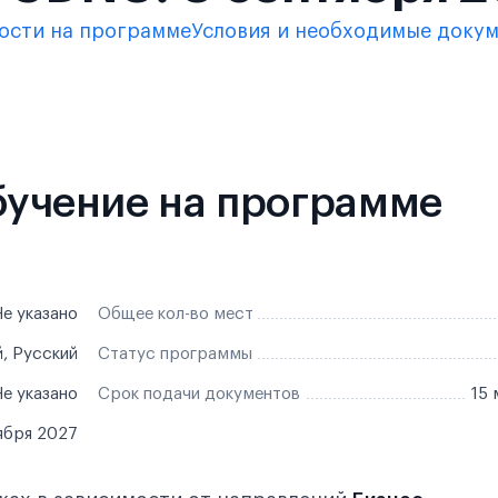
ости на программе
Условия и необходимые доку
обучение на программе
е указано
Общее кол-во мест
, Русский
Статус программы
е указано
Срок подачи документов
15 
ября 2027