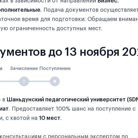
ках в зависимости от направлений
Бизнес
,
полнительные
. Подача документов осуществляе
таточное время для подготовки. Обращаем внима
ую ограниченность доступных мест.
кументов до 13 ноября 2
а
Зачисление
Поступление
в в
Шаньдунский педагогический университет (SD
иат
. Предоставляет 100% шанс на поступление с
, с квотой на
10 мест
.
консультациям с персональным экспертом по