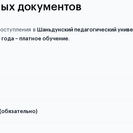
ых документов
поступления в
Шаньдунский педагогический унив
 года – платное обучение
.
й паспорта
(обязательно)
Подробная информ
иков, студентов и абитуриентов, изложена в статье.