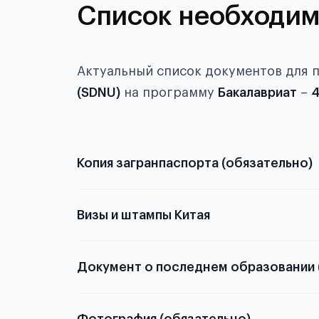
Список необходим
Актуальный список документов для 
(SDNU)
на программу
Бакалавриат
–
4
Копия загранпаспорта (обязательно)
с разворотом или странице
Визы и штампы Китая
Документ о последнем образовании 
о том, какие документы необходимы для школьн