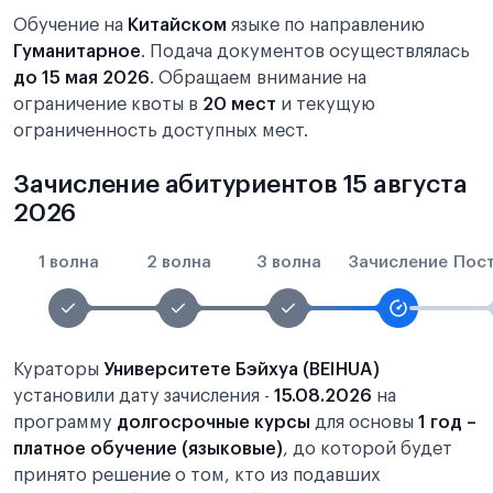
Обучение на
Китайском
языке по направлению
Гуманитарное
. Подача документов осуществлялась
до 15 мая 2026
. Обращаем внимание на
ограничение квоты в
20 мест
и текущую
ограниченность доступных мест.
Зачисление абитуриентов 15 августа
2026
1 волна
2 волна
3 волна
Зачисление
Пос
Кураторы
Университете Бэйхуа (BEIHUA)
установили дату зачисления -
15.08.2026
на
программу
долгосрочные курсы
для основы
1 год –
платное обучение (языковые)
, до которой будет
принято решение о том, кто из подавших