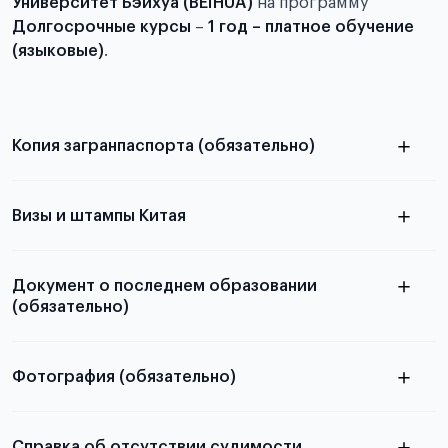
Университет Бэйхуа (BEIHUA)
на программу
Долгосрочные курсы
–
1 год – платное обучение
(языковые)
.
Копия загранпаспорта (обязательно)
с разворотом или страницей
паспорта
Визы и штампы Китая
Документ о последнем образовании
(обязательно)
Фотография (обязательно)
Подробная информация о том, какие документы
электронную
необходимы для школьников, студентов и
Справка об отсутствии судимости