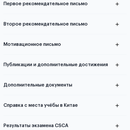
Первое рекомендательное письмо
Подробнее о требованиях и условиях
Второе рекомендательное письмо
выезда
узнать из статьи с образцом
Мотивационное письмо
письма
узнать из статьи с образцом
Публикации и дополнительные достижения
письма
Подробнее
о том, как составить письмо, можно узнать в
Дополнительные документы
статье
Справка с места учёбы в Китае
Результаты экзамена CSCA