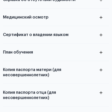
абитуриентов, изложена в статье.
скан не
Медицинский осмотр
принимаются
из России
электронная справка
Сертификат о владении языком
Для примеров заполнения и пустых
бланков ознакомьтесь с статьей
План обучения
Копия паспорта матери (для
несовершеннолетних)
Подробнее о составлении плана
можно узнать в статье
Копия паспорта отца (для
несовершеннолетних)
Подробнее о требованиях и условиях
выезда