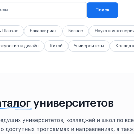
колы
Поиск
В Шанхае
Бакалавриат
Бизнес
Наука и инженери
скусство и дизайн
Китай
Университеты
Коллед
аталог
университетов
ведущих университетов, колледжей и школ по все
о доступных программах и направлениях, а такж