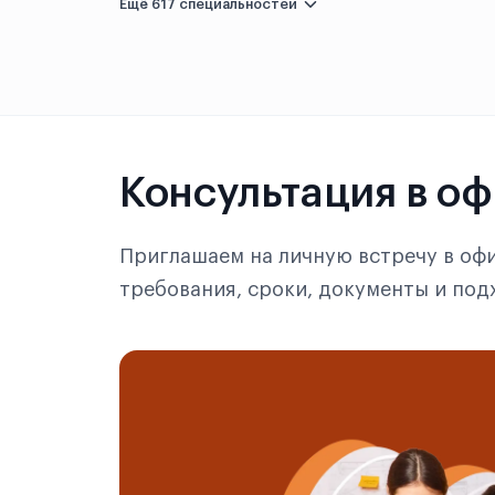
Лоян
Ещё 617 специальностей
Макао
Нанкин
Наньнин
Консультация в о
Наньчан
Наньчун
Приглашаем на личную встречу в офи
требования, сроки, документы и по
Нинбо
Пекин
Пинлян
Санья
Сиань