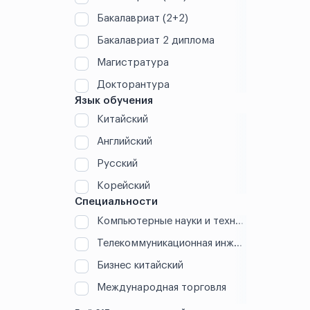
Дунгуань
Бакалавриат (2+2)
Дэчжоу
Бакалавриат 2 диплома
Магистратура
Дэян
Докторантура
Жичжао
Язык обучения
Китайский
Кайфэн
Английский
Куньмин
Русский
Корейский
Куньшань
Специальности
Компьютерные науки и технологии (IT)
Ланьчжоу
Телекоммуникационная инженерия
Линьи
Бизнес китайский
Лохэ
Международная торговля