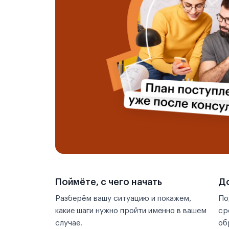
Синьюй
Синьян
Суйчжоу
Сучжоу
Сюйчжоу
Сямэнь
Сянтань
Тайюань
Поймёте, с чего начать
До
Разберём вашу ситуацию и покажем,
По
Тяньцзинь
какие шаги нужно пройти именно в вашем
ср
случае.
Тяньшуй
об