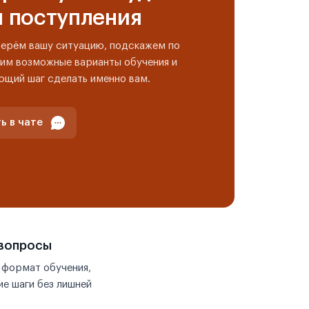
н поступления
берём вашу ситуацию, подскажем по
им возможные варианты обучения и
ющий шаг сделать именно вам.
ь в чате
 вопросы
 формат обучения,
е шаги без лишней