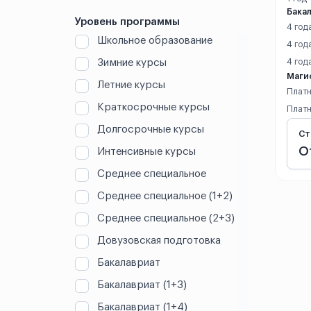
Бакал
Ганьчжоу
Уровень программы
4 год
Школьное образование
Гонконг
4 год
Зимние курсы
4 год
Гуандун
Маги
Летние курсы
Платн
Гуанчжоу
Краткосрочные курсы
Платн
Долгосрочные курсы
Ст
Гуаньхань
О
Интенсивные курсы
Гуйлинь
Среднее специальное
Среднее специальное (1+2)
Гуйян
Среднее специальное (2+3)
Дали
Довузовская подготовка
Далянь
Бакалавриат
Бакалавриат (1+3)
Даньян
Бакалавриат (1+4)