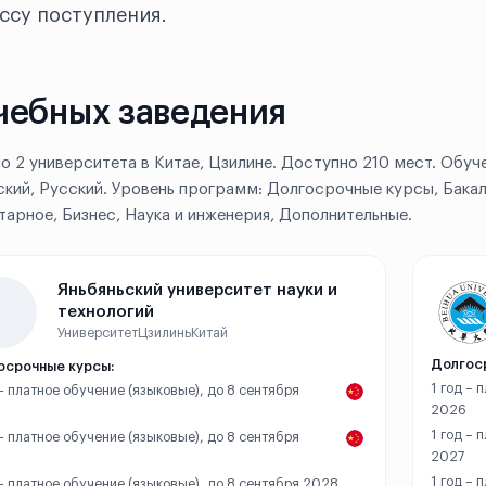
ссу поступления.
чебных заведения
о 2 университета в Китае, Цзилине. Доступно 210 мест. Обуче
ский, Русский. Уровень программ: Долгосрочные курсы, Бака
тарное, Бизнес, Наука и инженерия, Дополнительные.
Яньбяньский университет науки и
технологий
Университет
Цзилинь
Китай
Долгос
осрочные курсы:
1 год – 
 – платное обучение (языковые), до 8 сентября
2026
1 год – 
 – платное обучение (языковые), до 8 сентября
2027
1 год – 
 – платное обучение (языковые), до 8 сентября 2028