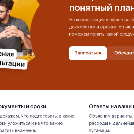
понятный пла
На консультации в офисе раз
документам и срокам, объясн
поможем понять, какой следу
Записаться
Обсудит
кументы и сроки
Ответы на ваши
дскажем, что подготовить, в какие
Объясним варианты,
оки уложиться и на что важно
расходы и дальнейши
ратить внимание.
путаницы.