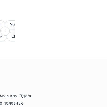
я
Медицина
Гранты и стипендии
жи
Школы
му миру. Здесь
е полезные