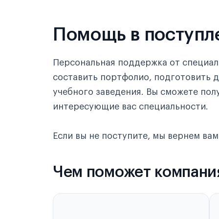
Уси
Помощь в поступл
Ухань
Уху
Персональная поддержка от специал
составить портфолио, подготовить д
Фошань
учебного заведения. Вы сможете по
Фучжоу
интересующие вас специальности.
Хайкоу
Если вы не поступите, мы вернем вам
Ханчжоу
Харбин
Чем поможет компани
Хух-Хото
Хэйлунцзян