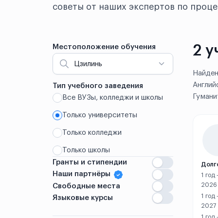
советы от наших экспертов по проце
2 у
Местоположение обучения
Цзилинь
Найден
Англий
Тип учебного заведения
Гумани
Все ВУЗы, колледжи и школы
Китай
Только университеты
Аньшань
Только колледжи
Аньян
Только школы
Гранты и стипендии
Бэнбу
Долг
Наши партнёры
1 год
Вэйхай
2026
Свободные места
1 год
Языковые курсы
Вэньчжоу
2027
1 год