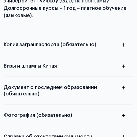
Университет Гуйчжоу (GZU)
на программу
Долгосрочные курсы
–
1 год – платное обучение
(языковые)
.
Копия загранпаспорта (обязательно)
с разворотом или страницей
паспорта
Визы и штампы Китая
Документ о последнем образовании
(обязательно)
Фотография (обязательно)
Подробная информация о том, какие документы
электронную
необходимы для школьников, студентов и
Справка об отсутствии судимости