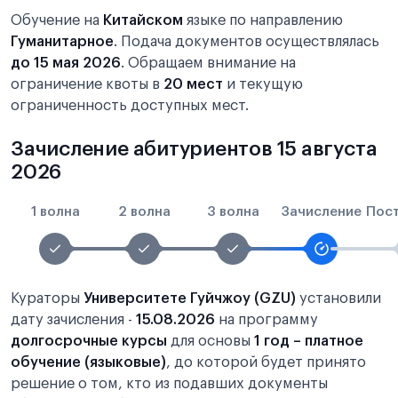
Обучение на
Китайском
языке по направлению
Гуманитарное
. Подача документов осуществлялась
до 15 мая 2026
. Обращаем внимание на
ограничение квоты в
20 мест
и текущую
ограниченность доступных мест.
Зачисление абитуриентов 15 августа
2026
1 волна
2 волна
3 волна
Зачисление
Пос
Кураторы
Университете Гуйчжоу (GZU)
установили
дату зачисления -
15.08.2026
на программу
долгосрочные курсы
для основы
1 год – платное
обучение (языковые)
, до которой будет принято
решение о том, кто из подавших документы