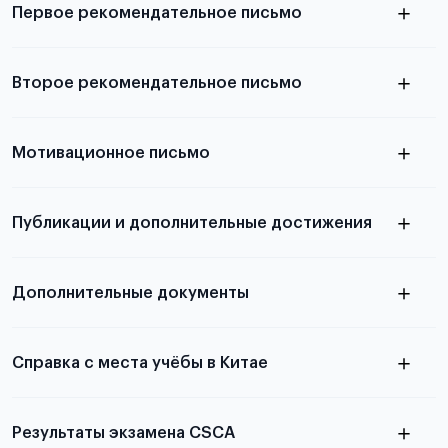
Первое рекомендательное письмо
Подробнее о требованиях и условиях
Второе рекомендательное письмо
выезда
узнать из статьи с образцом
Мотивационное письмо
письма
узнать из статьи с образцом
Публикации и дополнительные достижения
письма
Подробнее
о том, как составить письмо, можно узнать в
Дополнительные документы
статье
Справка с места учёбы в Китае
Результаты экзамена CSCA