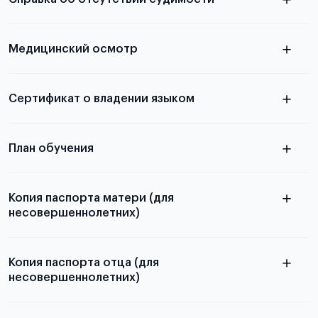
абитуриентов, изложена в статье.
скан не
Медицинский осмотр
принимаются
из России
электронная справка
Сертификат о владении языком
Для примеров заполнения и пустых
бланков ознакомьтесь с статьей
План обучения
Копия паспорта матери (для
несовершеннолетних)
Подробнее о составлении плана
можно узнать в статье
Копия паспорта отца (для
несовершеннолетних)
Подробнее о требованиях и условиях
выезда