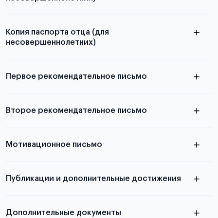
Подробнее о составлении плана
можно узнать в статье
Копия паспорта отца (для
несовершеннолетних)
Подробнее о требованиях и условиях
выезда
Первое рекомендательное письмо
Подробнее о требованиях и условиях
Второе рекомендательное письмо
выезда
узнать из статьи с образцом
Мотивационное письмо
письма
узнать из статьи с образцом
Публикации и дополнительные достижения
письма
Подробнее
о том, как составить письмо, можно узнать в
Дополнительные документы
статье