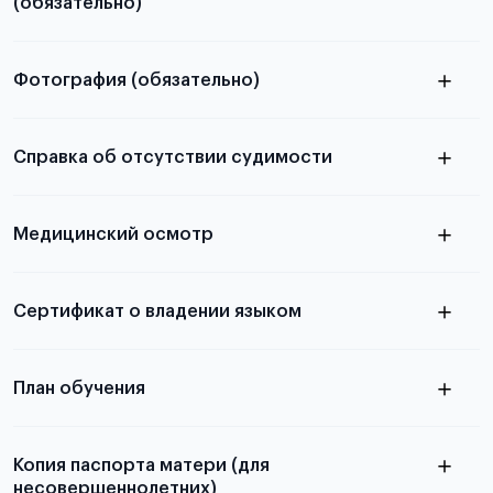
(обязательно)
Фотография (обязательно)
Подробная информация о том, какие документы
электронную
необходимы для школьников, студентов и
Справка об отсутствии судимости
абитуриентов, изложена в статье.
скан не
Медицинский осмотр
принимаются
из России
электронная справка
Сертификат о владении языком
Для примеров заполнения и пустых
бланков ознакомьтесь с статьей
План обучения
Копия паспорта матери (для
несовершеннолетних)