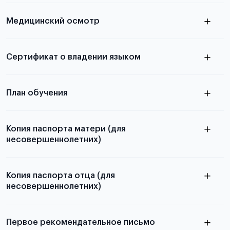
скан не
Медицинский осмотр
принимаются
из России
электронная справка
Сертификат о владении языком
Для примеров заполнения и пустых
бланков ознакомьтесь с статьей
План обучения
Копия паспорта матери (для
несовершеннолетних)
Подробнее о составлении плана
можно узнать в статье
Копия паспорта отца (для
несовершеннолетних)
Подробнее о требованиях и условиях
выезда
Первое рекомендательное письмо