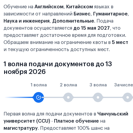
Обучение на
Английском
,
Китайском
языках в
зависимости от направлений
Бизнес
,
Гуманитарное
,
Наука и инженерия
,
Дополнительные
. Подача
документов осуществляется
до 15 мая 2027
, что
предоставляет достаточное время для подготовки.
Обращаем внимание на ограничение квоты в
5 мест
и текущую ограниченность доступных мест.
1 волна подачи документов до 13
ноября 2026
1 волна
2 волна
3 волна
Зачисле
Первая волна для подачи документов в
Чанчуньский
университет (CCU)
-
Платное обучение
на
магистратуру
. Предоставляет 100% шанс на