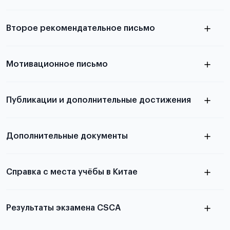
Подробнее о требованиях и условиях
Второе рекомендательное письмо
выезда
узнать из статьи с образцом
Мотивационное письмо
письма
узнать из статьи с образцом
Публикации и дополнительные достижения
письма
Подробнее
о том, как составить письмо, можно узнать в
Дополнительные документы
статье
Справка с места учёбы в Китае
Результаты экзамена CSCA