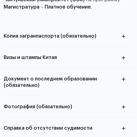
Магистратура
–
Платное обучение
.
Копия загранпаспорта (обязательно)
с разворотом или страницей
паспорта
Визы и штампы Китая
Документ о последнем образовании
(обязательно)
Фотография (обязательно)
Подробная информация о том, какие документы
электронную
необходимы для школьников, студентов и
Справка об отсутствии судимости
абитуриентов, изложена в статье.