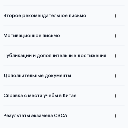
Подробнее о требованиях и условиях
Второе рекомендательное письмо
выезда
узнать из статьи с образцом
Мотивационное письмо
письма
узнать из статьи с образцом
Публикации и дополнительные достижения
письма
Подробнее
о том, как составить письмо, можно узнать в
Дополнительные документы
статье
Справка с места учёбы в Китае
Результаты экзамена CSCA