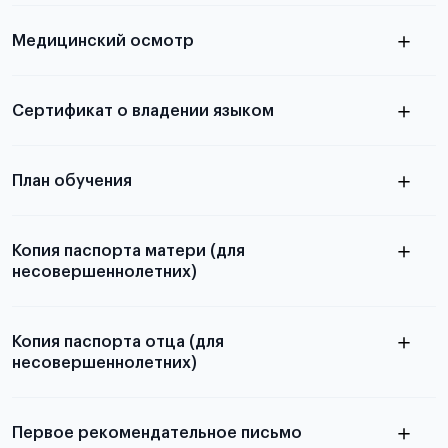
скан не
Медицинский осмотр
принимаются
из России
электронная справка
Сертификат о владении языком
Для примеров заполнения и пустых
бланков ознакомьтесь с статьей
План обучения
Копия паспорта матери (для
несовершеннолетних)
Подробнее о составлении плана
можно узнать в статье
Копия паспорта отца (для
несовершеннолетних)
Подробнее о требованиях и условиях
выезда
Первое рекомендательное письмо