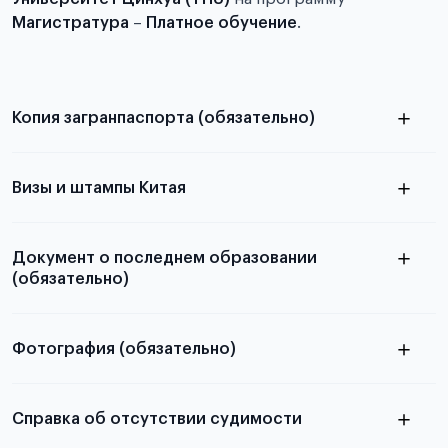
Магистратура
–
Платное обучение
.
Копия загранпаспорта (обязательно)
с разворотом или страницей
паспорта
Визы и штампы Китая
Документ о последнем образовании
(обязательно)
Фотография (обязательно)
Подробная информация о том, какие документы
электронную
необходимы для школьников, студентов и
Справка об отсутствии судимости
абитуриентов, изложена в статье.