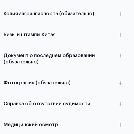
Копия загранпаспорта (обязательно)
с разворотом или страницей
паспорта
Визы и штампы Китая
Документ о последнем образовании
(обязательно)
Фотография (обязательно)
Подробная информация о том, какие документы
электронную
необходимы для школьников, студентов и
Справка об отсутствии судимости
абитуриентов, изложена в статье.
скан не
Медицинский осмотр
принимаются
из России