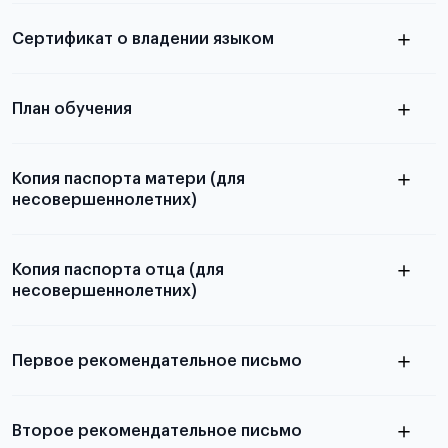
электронная справка
Сертификат о владении языком
Для примеров заполнения и пустых
бланков ознакомьтесь с статьей
План обучения
Копия паспорта матери (для
несовершеннолетних)
Подробнее о составлении плана
можно узнать в статье
Копия паспорта отца (для
несовершеннолетних)
Подробнее о требованиях и условиях
выезда
Первое рекомендательное письмо
Подробнее о требованиях и условиях
Второе рекомендательное письмо
выезда