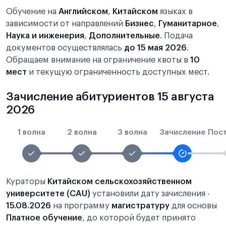
Обучение на
Английском
,
Китайском
языках в
зависимости от направлений
Бизнес
,
Гуманитарное
,
Наука и инженерия
,
Дополнительные
. Подача
документов осуществлялась
до 15 мая 2026
.
Обращаем внимание на ограничение квоты в
10
мест
и текущую ограниченность доступных мест.
Зачисление абитуриентов 15 августа
2026
1 волна
2 волна
3 волна
Зачисление
Пос
Кураторы
Китайском сельскохозяйственном
университете (CAU)
установили дату зачисления -
15.08.2026
на программу
магистратуру
для основы
Платное обучение
, до которой будет принято