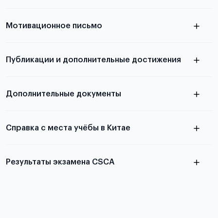
узнать из статьи с образцом
Мотивационное письмо
письма
узнать из статьи с образцом
Публикации и дополнительные достижения
письма
Подробнее
о том, как составить письмо, можно узнать в
Дополнительные документы
статье
Справка с места учёбы в Китае
Результаты экзамена CSCA
в
статье справка с места учёбы в Китае