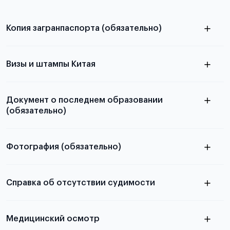
Копия загранпаспорта (обязательно)
с разворотом или страницей
паспорта
Визы и штампы Китая
Документ о последнем образовании
(обязательно)
Фотография (обязательно)
Подробная информация о том, какие документы
электронную
необходимы для школьников, студентов и
Справка об отсутствии судимости
абитуриентов, изложена в статье.
скан не
Медицинский осмотр
принимаются