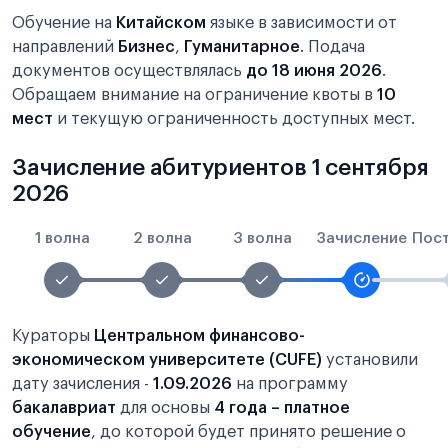
Обучение на
Китайском
языке в зависимости от
направлений
Бизнес
,
Гуманитарное
. Подача
документов осуществлялась
до 18 июня 2026
.
Обращаем внимание на ограничение квоты в
10
мест
и текущую ограниченность доступных мест.
Зачисление абитуриентов 1 сентября
2026
1 волна
2 волна
3 волна
Зачисление
Пос
Кураторы
Центральном финансово-
экономическом университете (CUFE)
установили
дату зачисления -
1.09.2026
на программу
бакалавриат
для основы
4 года – платное
обучение
, до которой будет принято решение о