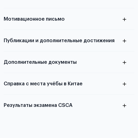
узнать из статьи с образцом
Мотивационное письмо
письма
узнать из статьи с образцом
Публикации и дополнительные достижения
письма
Подробнее
о том, как составить письмо, можно узнать в
Дополнительные документы
статье
Справка с места учёбы в Китае
Результаты экзамена CSCA
в
статье справка с места учёбы в Китае