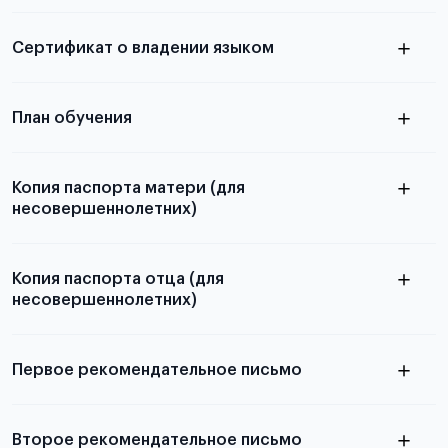
из России
электронная справка
Сертификат о владении языком
Для примеров заполнения и пустых
бланков ознакомьтесь с статьей
План обучения
Копия паспорта матери (для
несовершеннолетних)
Подробнее о составлении плана
можно узнать в статье
Копия паспорта отца (для
несовершеннолетних)
Подробнее о требованиях и условиях
выезда
Первое рекомендательное письмо
Подробнее о требованиях и условиях
Второе рекомендательное письмо
выезда