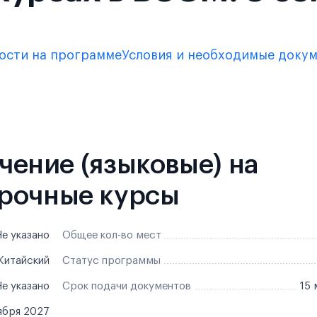
ости на программе
Условия и необходимые доку
учение (языковые) на
рочные курсы
е указано
Общее кол-во мест
Китайский
Статус программы
е указано
Срок подачи документов
15 
ября 2027