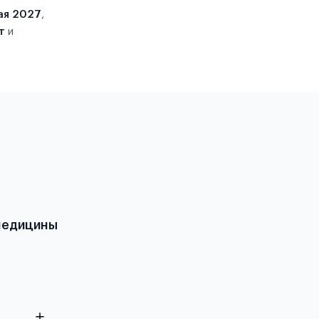
ая 2027
,
т
и
 медицины