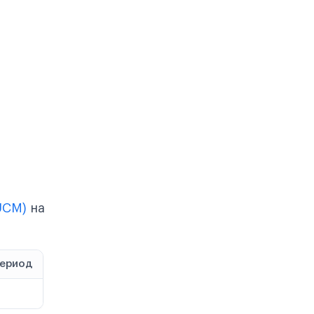
UCM)
на
период