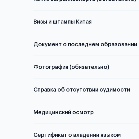
с разворотом или странице
Визы и штампы Китая
Документ о последнем образовании 
о том, какие документы необходимы для школьн
Фотография (обязательно)
электронную
Справка об отсутствии судимости
скан не
Медицинский осмотр
из России
элект
статьей
Сертификат о владении языком